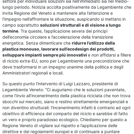
settore per individuare soluzioni sia nell’immediato sia nel medio-
lungo periodo. Notizia accolta positivamente da Legambiente che
invita Regione del Veneto a mantenere alta l’attenzione e
l’impegno nell’affrontare la situazione, auspicando si mettano in
campo soprattutto
soluzioni strutturali e di visione a lungo
termine
. Tra queste, l’applicazione severa dei principi
dell’economia circolare e l’accelerazione della transizione
energetica. Senza dimenticare che
ridurre l’utilizzo della
plastica monouso, lavorare sull’ecodesign dei prodotti,
sviluppare impianti sempre più innovativi
e non affidarsi a filiere
di riciclo extra-EU, sono per Legambiente una precondizione che
deve trasformarsi in un impegno unanime della politica e degli
Amministratori regionali e locali.
Su questo punto l’intervento di Luigi Lazzaro, presidente di
Legambiente Veneto: “Ci auguriamo che le soluzioni paventate,
come l’invio all’incenerimento della plastica riciclata che non trova
sbocchi sul mercato, siano e restino strettamente emergenziali e
non diventino strutturali: l’incenerimento infatti è contrario ad ogni
obiettivo di efficienza del comparto del riciclo e sarebbe di fatto
un vero e proprio paradosso ecologico. Chiediamo per questo a
Regione Veneto di vigilare sul rispetto e l’applicazione delle
direttive e dei regolamenti europei e di continuare a puntare