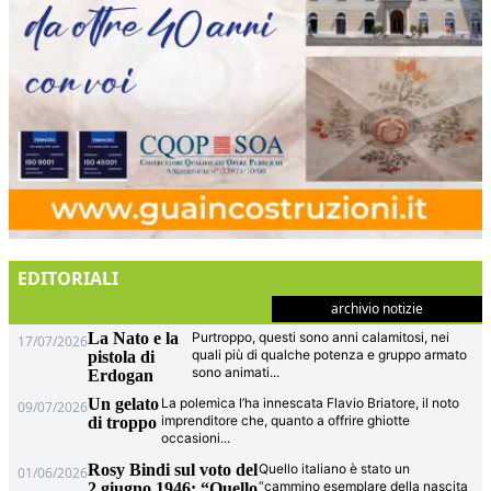
EDITORIALI
archivio notizie
La Nato e la
Purtroppo, questi sono anni calamitosi, nei
17/07/2026
quali più di qualche potenza e gruppo armato
pistola di
sono animati
...
Erdogan
Un gelato
La polemica l’ha innescata Flavio Briatore, il noto
09/07/2026
imprenditore che, quanto a offrire ghiotte
di troppo
occasioni
...
Rosy Bindi sul voto del
Quello italiano è stato un
01/06/2026
“cammino esemplare della nascita
2 giugno 1946: “Quello