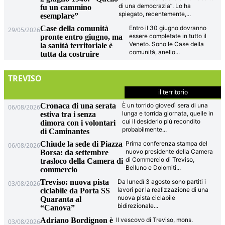
di una democrazia”. Lo ha
fu un cammino
spiegato, recentemente,
...
esemplare”
Case della comunità
Entro il 30 giugno dovranno
29/05/2026
essere completate in tutto il
pronte entro giugno, ma
Veneto. Sono le Case della
la sanità territoriale è
comunità, anello
...
tutta da costruire
TREVISO
il territorio
Cronaca di una serata
È un torrido giovedì sera di una
06/08/2026
lunga e torrida giornata, quelle in
estiva tra i senza
cui il desiderio più recondito
dimora con i volontari
probabilmente
...
di Caminantes
Chiude la sede di Piazza
Prima conferenza stampa del
06/08/2026
nuovo presidente della Camera
Borsa: da settembre
di Commercio di Treviso,
trasloco della Camera di
Belluno e Dolomiti
...
commercio
Treviso: nuova pista
Da lunedì 3 agosto sono partiti i
03/08/2026
lavori per la realizzazione di una
ciclabile da Porta SS
nuova pista ciclabile
Quaranta al
bidirezionale
...
“Canova”
Adriano Bordignon è
Il vescovo di Treviso, mons.
03/08/2026