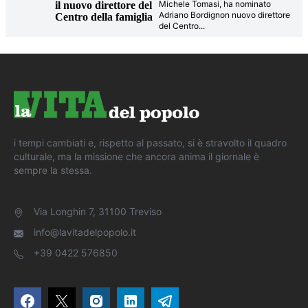
Michele Tomasi, ha nominato
il nuovo direttore del
Adriano Bordignon nuovo direttore
Centro della famiglia
del Centro
...
i tempi cambiati e, rispetto al passato, si è stravolto il quadro
culturale, ma la missione che ancora anima il giornale è
sempre la stessa.
Via Longhin 7, 31100 Treviso
info@lavitadelpopolo.it
+39 0422 576850