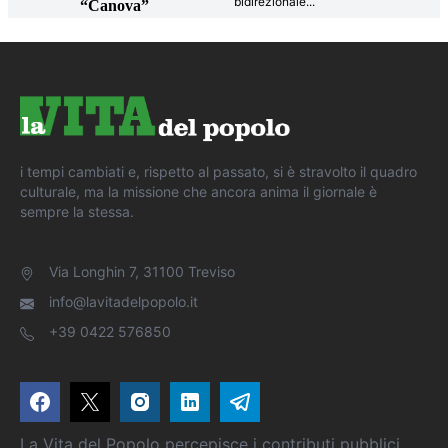
bidirezionale
...
“Canova”
i tempi cambiati e, rispetto al passato, si è stravolto il quadro
culturale, ma la missione che ancora anima il giornale è
sempre la stessa.
Via Longhin 7, 31100 Treviso
info@lavitadelpopolo.it
+39 0422 576850
La Vita del Popolo percepisce i contributi pubblici