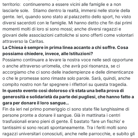
territorio: continueremo a essere vicini alle famiglie e a non
lasciarle sole. Stiamo dentro la realtà, immersi nelle storie della
gente. Ieri, quando sono stato al palazzetto dello sport, ho visto
diversi sacerdoti con le famiglie. Mi hanno detto che fin dai primi
momenti molti di loro si sono mossi; anche diversi ragazzi e
giovani delle associazioni cattoliche si sono offerti come volontari
attraverso la Caritas.
La Chiesa è sempre in prima linea accanto a chi soffre. Cosa
possiamo chiedere, invece, alle Istituzioni?
Possiamo continuare a levare la nostra voce nelle sedi opportune
o anche attraverso un’omelia, che avrà poi risonanza, se ci
accorgiamo che ci sono delle inadempienze e delle dimenticanze
o che le promesse sono rimaste solo parole. Sarà, quindi, anche
compito nostro non far spegnere i riflettori su questa tragedia.
In questo evento così doloroso c’è stata una bella prova di
generosità e solidarietà da parte dei pugliesi, che hanno fatto a
gara per donare il loro sangue…
Fin da ieri nel primo pomeriggio ci sono state file lunghissime di
persone pronte a donare il sangue. Già in mattinata i centri
trasfusionali erano pieni di gente. È bastato ‘fare un fischio’ e
tantissimi si sono recati spontaneamente. Tra i feriti molti sono
ragazzi universitari conosciuti, anche nelle parrocchie, e subito gli