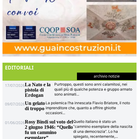
EDITORIALI
archivio notizie
La Nato e la
Purtroppo, questi sono anni calamitosi, nei
17/07/2026
quali più di qualche potenza e gruppo armato
pistola di
sono animati
...
Erdogan
Un gelato
La polemica l’ha innescata Flavio Briatore, il noto
09/07/2026
imprenditore che, quanto a offrire ghiotte
di troppo
occasioni
...
Rosy Bindi sul voto del
Quello italiano è stato un
01/06/2026
“cammino esemplare della nascita
2 giugno 1946: “Quello
di una democrazia”. Lo ha
fu un cammino
spiegato, recentemente,
...
esemplare”