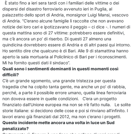
È stato fino a ieri sera tardi con i familiari delle vittime o dei
dispersi del disastro ferroviario avvenuto ieri in Puglia, al
palazzetto dello sport di Andria, monsignor Luigi Mansi, vescovo
di Andria. “C’erano alcune famiglie lì raccolte che non avevano
notizie dei loro cari e ipotizzavano il peggio – ci dice -. I numeri di
questa mattina sono di 27 vittime: potrebbero essere definitivi,
ma c’è ancora un po’ di riserbo. Di questi 27 almeno una
quindicina dovrebbero essere di Andria e di altri paesi qui intorno.
Ho sentito dire che qualcuno è di Bari. Alle 9 di stamattina hanno
aperto la sala mortuaria al Policlinico di Bari per i riconoscimenti.
Mi ha fornito questi dati il sindaco”.
Quali sono i sentimenti dominanti in questi momenti così
difficili?
C’è un grande sgomento, una grande tristezza per questa
tragedia che ha colpito tanta gente, ma anche un po’ di rabbia,
perché, a parte il possibile errore umano, quella linea ferroviaria
non doveva essere in quelle condizioni. C’era un progetto
finanziato dall'Unione europea ma non se n’è fatto nulla. Le solite
storie italiane: si decidono delle cose e poi si rinviano all’infinito. I
lavori erano già finanziati dal 2012, ma non c’erano i progetti.
Questo incidente mette ancora una volta in luce un Sud
penalizzato?