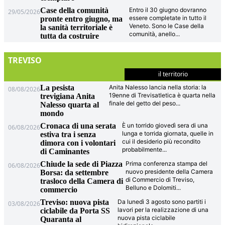
Case della comunità
Entro il 30 giugno dovranno
29/05/2026
essere completate in tutto il
pronte entro giugno, ma
Veneto. Sono le Case della
la sanità territoriale è
comunità, anello
...
tutta da costruire
TREVISO
il territorio
La pesista
Anita Nalesso lancia nella storia: la
08/08/2026
19enne di Trevisatletica è quarta nella
trevigiana Anita
finale del getto del peso
...
Nalesso quarta al
mondo
Cronaca di una serata
È un torrido giovedì sera di una
06/08/2026
lunga e torrida giornata, quelle in
estiva tra i senza
cui il desiderio più recondito
dimora con i volontari
probabilmente
...
di Caminantes
Chiude la sede di Piazza
Prima conferenza stampa del
06/08/2026
nuovo presidente della Camera
Borsa: da settembre
di Commercio di Treviso,
trasloco della Camera di
Belluno e Dolomiti
...
commercio
Treviso: nuova pista
Da lunedì 3 agosto sono partiti i
03/08/2026
lavori per la realizzazione di una
ciclabile da Porta SS
nuova pista ciclabile
Quaranta al