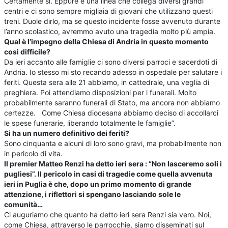
Certamente sì. Eppure è una linea che collega diversi grandi
centri e ci sono sempre migliaia di giovani che utilizzano questi
treni. Duole dirlo, ma se questo incidente fosse avvenuto durante
l’anno scolastico, avremmo avuto una tragedia molto più ampia.
Qual è l’impegno della Chiesa di Andria in questo momento
così difficile?
Da ieri accanto alle famiglie ci sono diversi parroci e sacerdoti di
Andria. Io stesso mi sto recando adesso in ospedale per salutare i
feriti. Questa sera alle 21 abbiamo, in cattedrale, una veglia di
preghiera. Poi attendiamo disposizioni per i funerali. Molto
probabilmente saranno funerali di Stato, ma ancora non abbiamo
certezze. Come Chiesa diocesana abbiamo deciso di accollarci
le spese funerarie, liberando totalmente le famiglie”.
Si ha un numero definitivo dei feriti?
Sono cinquanta e alcuni di loro sono gravi, ma probabilmente non
in pericolo di vita.
Il premier Matteo Renzi ha detto ieri sera : “Non lasceremo soli i
pugliesi”. Il pericolo in casi di tragedie come quella avvenuta
ieri in Puglia è che, dopo un primo momento di grande
attenzione, i riflettori si spengano lasciando sole le
comunità…
Ci auguriamo che quanto ha detto ieri sera Renzi sia vero. Noi,
come Chiesa, attraverso le parrocchie, siamo disseminati sul