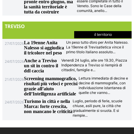
essere completate in tutto il
pronte entro giugno, ma
Veneto. Sono le Case della
la sanità territoriale è
comunità, anello
...
tutta da costruire
TREVISO
il territorio
La 19enne Anita
Un peso tutto d’oro per Anita Nalesso.
27/07/2026
La 19enne di Trevisatletica vince il
Nalesso si aggiudica
primo titolo italiano assoluto
...
il tricolore nel peso
Anche a Treviso
Venerdì 24 luglio, alle ore 19.30, Piazza
24/07/2026
Indipendenza a Treviso si riempirà di
un sit in contro il
cittadini, famiglie e
...
ddl caccia
Screening mammografico,
Lettura immediata di decine e
21/07/2026
decine di mammografie, con
risultati più veloci e precisi
individuazione istantanea di
grazie all’aiuto
quelle che vanno
...
dell’Intelligenza artificiale
Turismo in città e nella
Luglio, periodo di ferie, scuole
24/07/2026
chiuse, asili pure, la città che
Marca: forte crescita,
gradualmente si svuota. E si
non mancano le criticità
riempie
...