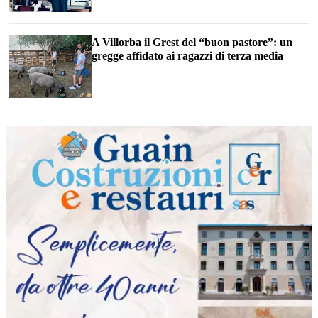
A Villorba il Grest del “buon pastore”: un
gregge affidato ai ragazzi di terza media