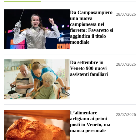
Da Camposampiero
28/07/2026
una nuova
campionessa nel
fioretto: Favaretto si
aggiudica il titolo
mondiale
Da settembre in
28/07/2026
Veneto 900 nuovi
assistenti familiari
L’alimentare
28/07/2026
artigiano ai primi
posti in Veneto, ma
manca personale