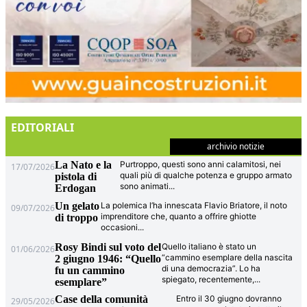
EDITORIALI
archivio notizie
La Nato e la
Purtroppo, questi sono anni calamitosi, nei
17/07/2026
quali più di qualche potenza e gruppo armato
pistola di
sono animati
...
Erdogan
Un gelato
La polemica l’ha innescata Flavio Briatore, il noto
09/07/2026
imprenditore che, quanto a offrire ghiotte
di troppo
occasioni
...
Rosy Bindi sul voto del
Quello italiano è stato un
01/06/2026
“cammino esemplare della nascita
2 giugno 1946: “Quello
di una democrazia”. Lo ha
fu un cammino
spiegato, recentemente,
...
esemplare”
Case della comunità
Entro il 30 giugno dovranno
29/05/2026