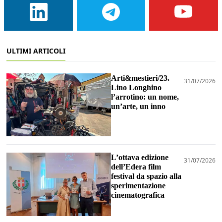
ULTIMI ARTICOLI
Arti&mestieri/23.
31/07/2026
Lino Longhino
l’arrotino: un nome,
un’arte, un inno
L’ottava edizione
31/07/2026
dell’Edera film
festival da spazio alla
sperimentazione
cinematografica