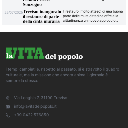
Sonzogno
Treviso: inaugurato
Il restauro (molto atteso) di una buona
29/07/2026
parte delle mura cittadine offre alla
il restauro di parte
cittadinanza un nuovo approccio
...
della cinta muraria
i tempi cambiati e, rispetto al passato, si è stravolto il quadro
culturale, ma la missione che ancora anima il giornale è
sempre la stessa.
Via Longhin 7, 31100 Treviso
info@lavitadelpopolo.it
+39 0422 576850