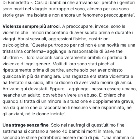
Di Benedetto -. Casi di bambini che arrivano soli perché i genitori
sono morti nel viaggio purtroppo ci sono, almeno per ora sono
storie gravi ma isolate e non ancora un fenomeno preoccupante”.
Violenze sempre più atroci
. A preoccupare, invece, sono le
violenze che i minori raccontano di aver subito prima e durante i
viaggi. Abusi sessuali, aggressioni fisiche, costrizioni
psicologiche. “Queste purtroppo per noi non è una novità ma una
tristissima conferma– aggiunge la responsabile di Save the
children -. I loro racconti sono veramente orribili: ci parlano di
violenze di ogni genere. Molti di loro sono stati picchiati
ripetutamente prima di partire, anche solo per aver chiesto
qualcosa in più da mangiare. Una ragazza era stata violentata e
ha tentato il suicidio, altri ci dicono di aver visto morire gli amici.
Arrivano qui devastati. Eppure – aggiunge- nessun essere umano,
neanche un adulto, dovrebbe vivere un abuso. E’ chiaro che
quando si tratta di un minore la situazione è doppiamente grave,
ma da quello che ci raccontano lì nessuno viene risparmiato, né
gli anziani, né le donne incinte”.
Una strage senza fine
. Solo nei naufragi di quest’ultimo fine
settimana si contano almeno 40 bambini morti in mare, ma
secondo le stime potrebbero essere molti di più. “Una mamma ci