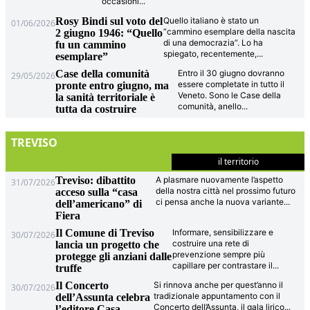
occasioni
...
Rosy Bindi sul voto del
Quello italiano è stato un
01/06/2026
“cammino esemplare della nascita
2 giugno 1946: “Quello
di una democrazia”. Lo ha
fu un cammino
spiegato, recentemente,
...
esemplare”
Case della comunità
Entro il 30 giugno dovranno
29/05/2026
essere completate in tutto il
pronte entro giugno, ma
Veneto. Sono le Case della
la sanità territoriale è
comunità, anello
...
tutta da costruire
TREVISO
il territorio
Treviso: dibattito
A plasmare nuovamente l’aspetto
31/07/2026
della nostra città nel prossimo futuro
acceso sulla “casa
ci pensa anche la nuova variante
...
dell’americano” di
Fiera
Il Comune di Treviso
Informare, sensibilizzare e
30/07/2026
costruire una rete di
lancia un progetto che
prevenzione sempre più
protegge gli anziani dalle
capillare per contrastare il
...
truffe
Il Concerto
Si rinnova anche per quest’anno il
30/07/2026
tradizionale appuntamento con il
dell’Assunta celebra
Concerto dell’Assunta, il gala lirico
...
l’editore Casa