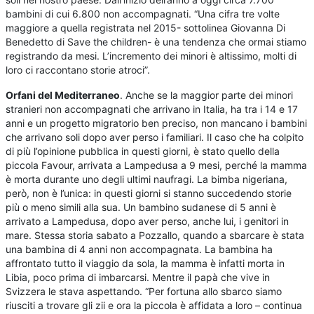
bambini di cui 6.800 non accompagnati. “Una cifra tre volte
maggiore a quella registrata nel 2015- sottolinea Giovanna Di
Benedetto di Save the children- è una tendenza che ormai stiamo
registrando da mesi. L’incremento dei minori è altissimo, molti di
loro ci raccontano storie atroci”.
Orfani del Mediterraneo
. Anche se la maggior parte dei minori
stranieri non accompagnati che arrivano in Italia, ha tra i 14 e 17
anni e un progetto migratorio ben preciso, non mancano i bambini
che arrivano soli dopo aver perso i familiari. Il caso che ha colpito
di più l’opinione pubblica in questi giorni, è stato quello della
piccola Favour, arrivata a Lampedusa a 9 mesi, perché la mamma
è morta durante uno degli ultimi naufragi. La bimba nigeriana,
però, non è l’unica: in questi giorni si stanno succedendo storie
più o meno simili alla sua. Un bambino sudanese di 5 anni è
arrivato a Lampedusa, dopo aver perso, anche lui, i genitori in
mare. Stessa storia sabato a Pozzallo, quando a sbarcare è stata
una bambina di 4 anni non accompagnata. La bambina ha
affrontato tutto il viaggio da sola, la mamma è infatti morta in
Libia, poco prima di imbarcarsi. Mentre il papà che vive in
Svizzera le stava aspettando. “Per fortuna allo sbarco siamo
riusciti a trovare gli zii e ora la piccola è affidata a loro – continua