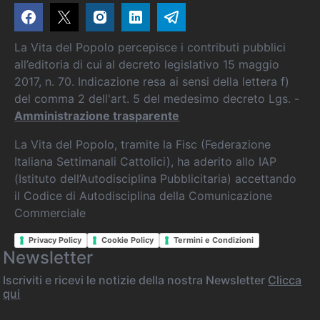
La Vita del Popolo percepisce i contributi pubblici
all’editoria di cui al decreto legislativo 15 maggio
2017, n. 70. Indicazione resa ai sensi della lettera f)
del comma 2 dell'art. 5 del medesimo decreto Lgs. -
Amministrazione trasparente
La Vita del Popolo, tramite la Fisc (Federazione
Italiana Settimanali Cattolici), ha aderito allo IAP
(Istituto dell’Autodisciplina Pubblicitaria) accettando
il Codice di Autodisciplina della Comunicazione
Commerciale
Privacy Policy
Cookie Policy
Termini e Condizioni
Newsletter
Iscriviti e ricevi le notizie della nostra Newsletter
Clicca
qui