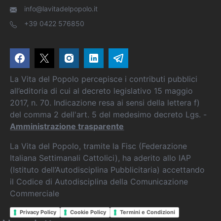
info@lavitadelpopolo.it
+39 0422 576850
La Vita del Popolo percepisce i contributi pubblici
all’editoria di cui al decreto legislativo 15 maggio
2017, n. 70. Indicazione resa ai sensi della lettera f)
del comma 2 dell'art. 5 del medesimo decreto Lgs. -
Amministrazione trasparente
La Vita del Popolo, tramite la Fisc (Federazione
Italiana Settimanali Cattolici), ha aderito allo IAP
(Istituto dell’Autodisciplina Pubblicitaria) accettando
il Codice di Autodisciplina della Comunicazione
Commerciale
Privacy Policy
Cookie Policy
Termini e Condizioni