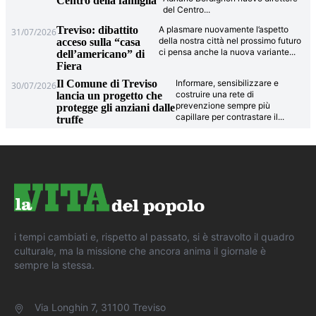
Centro della famiglia
del Centro
...
Treviso: dibattito
A plasmare nuovamente l’aspetto
31/07/2026
della nostra città nel prossimo futuro
acceso sulla “casa
ci pensa anche la nuova variante
...
dell’americano” di
Fiera
Il Comune di Treviso
Informare, sensibilizzare e
30/07/2026
costruire una rete di
lancia un progetto che
prevenzione sempre più
protegge gli anziani dalle
capillare per contrastare il
...
truffe
i tempi cambiati e, rispetto al passato, si è stravolto il quadro
culturale, ma la missione che ancora anima il giornale è
sempre la stessa.
Via Longhin 7, 31100 Treviso