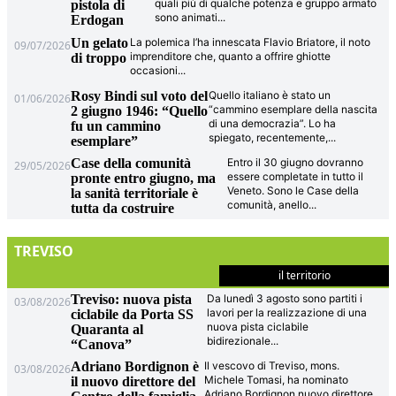
quali più di qualche potenza e gruppo armato
pistola di
sono animati
...
Erdogan
Un gelato
La polemica l’ha innescata Flavio Briatore, il noto
09/07/2026
imprenditore che, quanto a offrire ghiotte
di troppo
occasioni
...
Rosy Bindi sul voto del
Quello italiano è stato un
01/06/2026
“cammino esemplare della nascita
2 giugno 1946: “Quello
di una democrazia”. Lo ha
fu un cammino
spiegato, recentemente,
...
esemplare”
Case della comunità
Entro il 30 giugno dovranno
29/05/2026
essere completate in tutto il
pronte entro giugno, ma
Veneto. Sono le Case della
la sanità territoriale è
comunità, anello
...
tutta da costruire
TREVISO
il territorio
Treviso: nuova pista
Da lunedì 3 agosto sono partiti i
03/08/2026
lavori per la realizzazione di una
ciclabile da Porta SS
nuova pista ciclabile
Quaranta al
bidirezionale
...
“Canova”
Adriano Bordignon è
Il vescovo di Treviso, mons.
03/08/2026
Michele Tomasi, ha nominato
il nuovo direttore del
Adriano Bordignon nuovo direttore