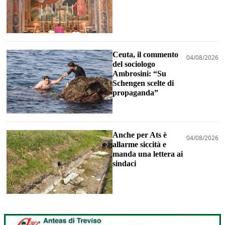
Ceuta, il commento
04/08/2026
del sociologo
Ambrosini: “Su
Schengen scelte di
propaganda”
Anche per Ats è
04/08/2026
allarme siccità e
manda una lettera ai
sindaci