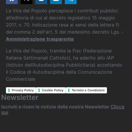
La Vita del Popolo percepisce i contributi pubblici
all’editoria di cui al decreto legislativo 15 maggio
2017, n. 70. Indicazione resa ai sensi della lettera f)
del comma 2 dell'art. 5 del medesimo decreto Lgs. -
Amministrazione trasparente
La Vita del Popolo, tramite la Fisc (Federazione
Italiana Settimanali Cattolici), ha aderito allo IAP
(Istituto dell’Autodisciplina Pubblicitaria) accettando
il Codice di Autodisciplina della Comunicazione
Commerciale
Privacy Policy
Cookie Policy
Termini e Condizioni
Newsletter
Iscriviti e ricevi le notizie della nostra Newsletter
Clicca
qui