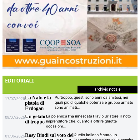
EDITORIALI
archivio notizie
La Nato e la
Purtroppo, questi sono anni calamitosi, nei
17/07/2026
quali più di qualche potenza e gruppo armato
pistola di
sono animati
...
Erdogan
Un gelato
La polemica l’ha innescata Flavio Briatore, il noto
09/07/2026
imprenditore che, quanto a offrire ghiotte
di troppo
occasioni
...
Rosy Bindi sul voto del
Quello italiano è stato un
01/06/2026
“cammino esemplare della nascita