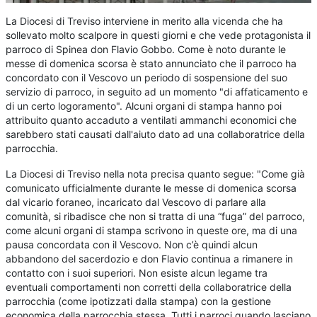
La Diocesi di Treviso interviene in merito alla vicenda che ha
sollevato molto scalpore in questi giorni e che vede protagonista il
parroco di Spinea don Flavio Gobbo. Come è noto durante le
messe di domenica scorsa è stato annunciato che il parroco ha
concordato con il Vescovo un periodo di sospensione del suo
servizio di parroco, in seguito ad un momento "di affaticamento e
di un certo logoramento". Alcuni organi di stampa hanno poi
attribuito quanto accaduto a ventilati ammanchi economici che
sarebbero stati causati dall'aiuto dato ad una collaboratrice della
parrocchia.
La Diocesi di Treviso nella nota precisa quanto segue: "Come già
comunicato ufficialmente durante le messe di domenica scorsa
dal vicario foraneo, incaricato dal Vescovo di parlare alla
comunità, si ribadisce che non si tratta di una “fuga” del parroco,
come alcuni organi di stampa scrivono in queste ore, ma di una
pausa concordata con il Vescovo. Non c’è quindi alcun
abbandono del sacerdozio e don Flavio continua a rimanere in
contatto con i suoi superiori. Non esiste alcun legame tra
eventuali comportamenti non corretti della collaboratrice della
parrocchia (come ipotizzati dalla stampa) con la gestione
economica della parrocchia stessa. Tutti i parroci quando lasciano