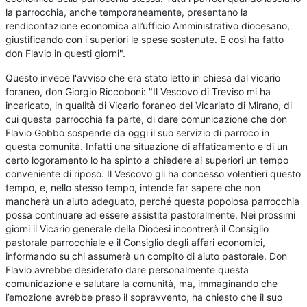
la parrocchia, anche temporaneamente, presentano la
rendicontazione economica all’ufficio Amministrativo diocesano,
giustificando con i superiori le spese sostenute. E così ha fatto
don Flavio in questi giorni".
Questo invece l'avviso che era stato letto in chiesa dal vicario
foraneo, don Giorgio Riccoboni: "Il Vescovo di Treviso mi ha
incaricato, in qualità di Vicario foraneo del Vicariato di Mirano, di
cui questa parrocchia fa parte, di dare comunicazione che don
Flavio Gobbo sospende da oggi il suo servizio di parroco in
questa comunità. Infatti una situazione di affaticamento e di un
certo logoramento lo ha spinto a chiedere ai superiori un tempo
conveniente di riposo. Il Vescovo gli ha concesso volentieri questo
tempo, e, nello stesso tempo, intende far sapere che non
mancherà un aiuto adeguato, perché questa popolosa parrocchia
possa continuare ad essere assistita pastoralmente. Nei prossimi
giorni il Vicario generale della Diocesi incontrerà il Consiglio
pastorale parrocchiale e il Consiglio degli affari economici,
informando su chi assumerà un compito di aiuto pastorale. Don
Flavio avrebbe desiderato dare personalmente questa
comunicazione e salutare la comunità, ma, immaginando che
l’emozione avrebbe preso il sopravvento, ha chiesto che il suo