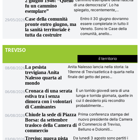
2 giugno 1946: “Quello
di una democrazia”. Lo ha
fu un cammino
spiegato, recentemente,
...
esemplare”
Case della comunità
Entro il 30 giugno dovranno
29/05/2026
essere completate in tutto il
pronte entro giugno, ma
Veneto. Sono le Case della
la sanità territoriale è
comunità, anello
...
tutta da costruire
TREVISO
il territorio
La pesista
Anita Nalesso lancia nella storia: la
08/08/2026
19enne di Trevisatletica è quarta nella
trevigiana Anita
finale del getto del peso
...
Nalesso quarta al
mondo
Cronaca di una serata
È un torrido giovedì sera di una
06/08/2026
lunga e torrida giornata, quelle in
estiva tra i senza
cui il desiderio più recondito
dimora con i volontari
probabilmente
...
di Caminantes
Chiude la sede di Piazza
Prima conferenza stampa del
06/08/2026
nuovo presidente della Camera
Borsa: da settembre
di Commercio di Treviso,
trasloco della Camera di
Belluno e Dolomiti
...
commercio
Treviso: nuova pista
Da lunedì 3 agosto sono partiti i
03/08/2026