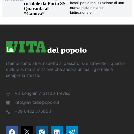
lavori per la realizzazione di una
ciclabile da Porta SS
nuova pista ciclabile
Quaranta al
bidirezionale
...
“Canova”
i tempi cambiati e, rispetto al passato, si è stravolto il quadro
culturale, ma la missione che ancora anima il giornale è
sempre la stessa.
Via Longhin 7, 31100 Treviso
info@lavitadelpopolo.it
+39 0422 576850