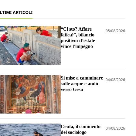
LTIMI ARTICOLI
“Ci sto? Affare
05/08/2026
fatica!”, bilancio
positivo: d’estate
vince l’impegno
Si mise a camminare
04/08/2026
sulle acque e andò
verso Gesù
Ceuta, il commento
04/08/2026
del sociologo