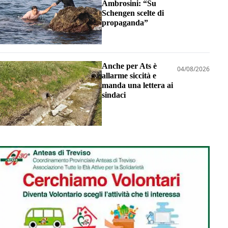
Ambrosini: “Su
Schengen scelte di
propaganda”
Anche per Ats è
04/08/2026
allarme siccità e
manda una lettera ai
sindaci