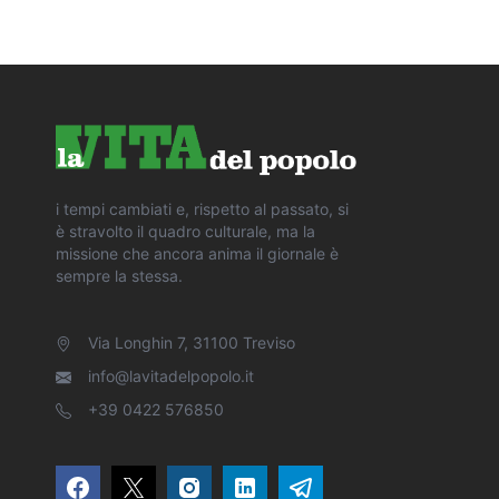
i tempi cambiati e, rispetto al passato, si
è stravolto il quadro culturale, ma la
missione che ancora anima il giornale è
sempre la stessa.
Via Longhin 7, 31100 Treviso
info@lavitadelpopolo.it
+39 0422 576850