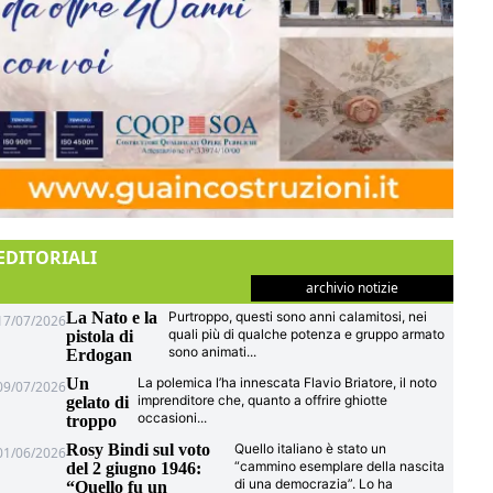
EDITORIALI
archivio notizie
La Nato e la
Purtroppo, questi sono anni calamitosi, nei
17/07/2026
quali più di qualche potenza e gruppo armato
pistola di
sono animati
...
Erdogan
Un
La polemica l’ha innescata Flavio Briatore, il noto
09/07/2026
imprenditore che, quanto a offrire ghiotte
gelato di
occasioni
...
troppo
Rosy Bindi sul voto
Quello italiano è stato un
01/06/2026
“cammino esemplare della nascita
del 2 giugno 1946:
di una democrazia”. Lo ha
“Quello fu un