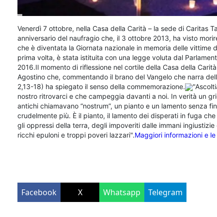
Venerdì 7 ottobre, nella Casa della Carità – la sede di Caritas Ta
anniversario del naufragio che, il 3 ottobre 2013, ha visto mor
che è diventata la Giornata nazionale in memoria delle vittime 
prima volta, è stata istituita con una legge voluta dal Parlame
2016.Il momento di riflessione nel cortile della Casa della Car
Agostino che, commentando il brano del Vangelo che narra della
2,13-18) ha spiegato il senso della commemorazione.
"Ascolti
nostro ritrovarci e che campeggia davanti a noi. In verità un gri
antichi chiamavano “nostrum”, un pianto e un lamento senza fine, 
crudelmente più. È il pianto, il lamento dei disperati in fuga che
gli oppressi della terra, degli impoveriti dalle immani ingiusti
ricchi epuloni e troppi poveri lazzari".
Maggiori informazioni e le 
Facebook
X
Whatsapp
Telegram