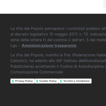
La Vita del Popolo percepisce i contributi pubblici all’
al decreto legislativo 15 maggio 2017, n. 70. Indicazi
sensi della lettera f) del comma 2 dell'art. 5 del me
Lgs. -
Amministrazione trasparente
La Vita del Popolo, tramite la Fisc (Federazione Itali
Cattolici), ha aderito allo IAP (Istituto dell’Autodiscipl
Pubblicitaria) accettando il Codice di Autodisciplina 
Comunicazione Commerciale
Privacy Policy
Cookie Policy
Termini e Condizioni