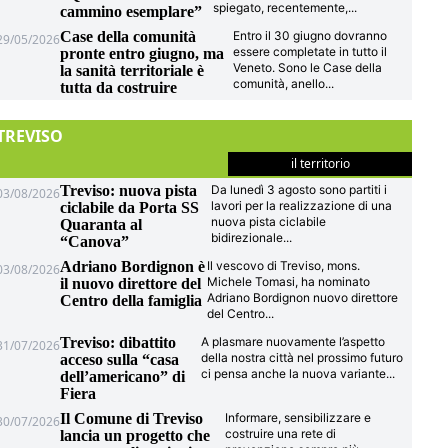
spiegato, recentemente,
...
cammino esemplare”
Case della comunità
Entro il 30 giugno dovranno
29/05/2026
essere completate in tutto il
pronte entro giugno, ma
Veneto. Sono le Case della
la sanità territoriale è
comunità, anello
...
tutta da costruire
TREVISO
il territorio
Treviso: nuova pista
Da lunedì 3 agosto sono partiti i
03/08/2026
lavori per la realizzazione di una
ciclabile da Porta SS
nuova pista ciclabile
Quaranta al
bidirezionale
...
“Canova”
Adriano Bordignon è
Il vescovo di Treviso, mons.
03/08/2026
Michele Tomasi, ha nominato
il nuovo direttore del
Adriano Bordignon nuovo direttore
Centro della famiglia
del Centro
...
Treviso: dibattito
A plasmare nuovamente l’aspetto
31/07/2026
della nostra città nel prossimo futuro
acceso sulla “casa
ci pensa anche la nuova variante
...
dell’americano” di
Fiera
Il Comune di Treviso
Informare, sensibilizzare e
30/07/2026
costruire una rete di
lancia un progetto che