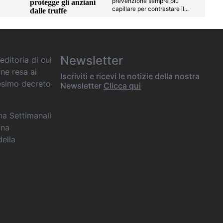
prevenzione sempre più
protegge gli anziani
capillare per contrastare il
...
dalle truffe
Newsletter
editoria di cui
one resa ai
Iscriviti e ricevi le notizie della nostra
desimo decreto
Newsletter
Clicca qui
ana Settimanali
ina
della