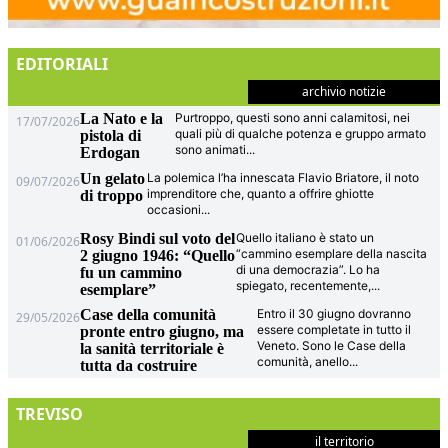
EDITORIALI
archivio notizie
La Nato e la
Purtroppo, questi sono anni calamitosi, nei
17/07/2026
quali più di qualche potenza e gruppo armato
pistola di
sono animati
...
Erdogan
Un gelato
La polemica l’ha innescata Flavio Briatore, il noto
09/07/2026
imprenditore che, quanto a offrire ghiotte
di troppo
occasioni
...
Rosy Bindi sul voto del
Quello italiano è stato un
01/06/2026
“cammino esemplare della nascita
2 giugno 1946: “Quello
di una democrazia”. Lo ha
fu un cammino
spiegato, recentemente,
...
esemplare”
Case della comunità
Entro il 30 giugno dovranno
29/05/2026
essere completate in tutto il
pronte entro giugno, ma
Veneto. Sono le Case della
la sanità territoriale è
comunità, anello
...
tutta da costruire
TREVISO
il territorio