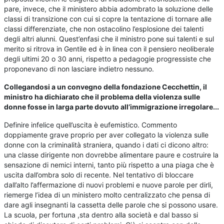
pare, invece, che il ministero abbia adombrato la soluzione delle
classi di transizione con cui si copre la tentazione di tornare alle
classi differenziate, che non ostacolino l’esplosione dei talenti
degli altri alunni. Quest’enfasi che il ministro pone sui talenti e sul
merito si ritrova in Gentile ed è in linea con il pensiero neoliberale
degli ultimi 20 o 30 anni, rispetto a pedagogie progressiste che
proponevano di non lasciare indietro nessuno.
Collegandosi a un convegno della fondazione Cecchettin, il
ministro ha dichiarato che il problema della violenza sulle
donne fosse in larga parte dovuto all’immigrazione irregolare...
Definire infelice quell’uscita è eufemistico. Commento
doppiamente grave proprio per aver collegato la violenza sulle
donne con la criminalità straniera, quando i dati ci dicono altro:
una classe dirigente non dovrebbe alimentare paure e costruire la
sensazione di nemici interni, tanto più rispetto a una piaga che è
uscita dall’ombra solo di recente. Nel tentativo di bloccare
dall’alto l’affermazione di nuovi problemi e nuove parole per dirli,
riemerge l’idea di un ministero molto centralizzato che pensa di
dare agli insegnanti la cassetta delle parole che si possono usare.
La scuola, per fortuna ,sta dentro alla società e dal basso si