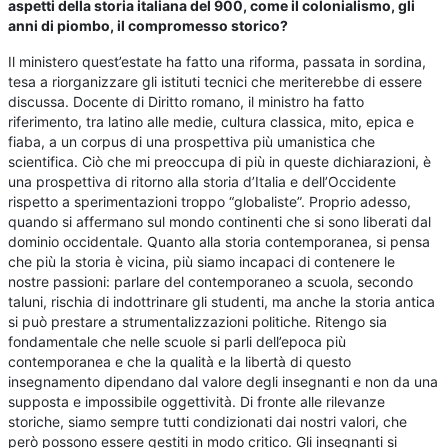
aspetti della storia italiana del 900, come il colonialismo, gli
anni di piombo, il compromesso storico?
Il ministero quest’estate ha fatto una riforma, passata in sordina,
tesa a riorganizzare gli istituti tecnici che meriterebbe di essere
discussa. Docente di Diritto romano, il ministro ha fatto
riferimento, tra latino alle medie, cultura classica, mito, epica e
fiaba, a un corpus di una prospettiva più umanistica che
scientifica. Ciò che mi preoccupa di più in queste dichiarazioni, è
una prospettiva di ritorno alla storia d’Italia e dell’Occidente
rispetto a sperimentazioni troppo “globaliste”. Proprio adesso,
quando si affermano sul mondo continenti che si sono liberati dal
dominio occidentale. Quanto alla storia contemporanea, si pensa
che più la storia è vicina, più siamo incapaci di contenere le
nostre passioni: parlare del contemporaneo a scuola, secondo
taluni, rischia di indottrinare gli studenti, ma anche la storia antica
si può prestare a strumentalizzazioni politiche. Ritengo sia
fondamentale che nelle scuole si parli dell’epoca più
contemporanea e che la qualità e la libertà di questo
insegnamento dipendano dal valore degli insegnanti e non da una
supposta e impossibile oggettività. Di fronte alle rilevanze
storiche, siamo sempre tutti condizionati dai nostri valori, che
però possono essere gestiti in modo critico. Gli insegnanti si