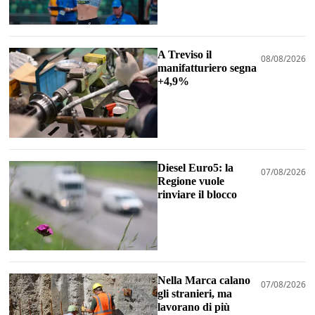
A Treviso il
08/08/2026
manifatturiero segna
+4,9%
Diesel Euro5: la
07/08/2026
Regione vuole
rinviare il blocco
Nella Marca calano
07/08/2026
gli stranieri, ma
lavorano di più