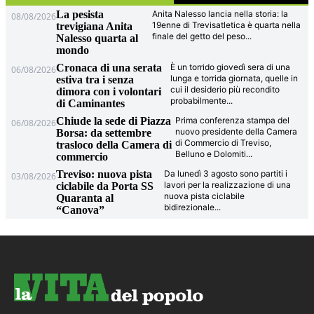
La pesista
Anita Nalesso lancia nella storia: la
08/08/2026
19enne di Trevisatletica è quarta nella
trevigiana Anita
finale del getto del peso
...
Nalesso quarta al
mondo
Cronaca di una serata
È un torrido giovedì sera di una
06/08/2026
lunga e torrida giornata, quelle in
estiva tra i senza
cui il desiderio più recondito
dimora con i volontari
probabilmente
...
di Caminantes
Chiude la sede di Piazza
Prima conferenza stampa del
06/08/2026
nuovo presidente della Camera
Borsa: da settembre
di Commercio di Treviso,
trasloco della Camera di
Belluno e Dolomiti
...
commercio
Treviso: nuova pista
Da lunedì 3 agosto sono partiti i
03/08/2026
lavori per la realizzazione di una
ciclabile da Porta SS
nuova pista ciclabile
Quaranta al
bidirezionale
...
“Canova”