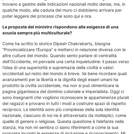
trovano a gestire delle indicazioni nazionali molto dense, ma, in
qualche modo, alla caduta del muro ci dobbiamo arrivare per
poter leggere dei processi che sono qui e ora.
Le proposte del ministro rispondono alle esigenze di una
scuola sempre più multiculturale?
Come ha scritto lo storico Dipesh Chakrabarty, bisogna
“Provincializzare l’Europa” e metterci in relazione diversa con le
altre culture del mondo. Quando sento parlare di centralità
dell’Occidente, mi pervade una certa inquietudine: il passo verso
l’idea di una superiorità e supremazia della civiltà e valori
occidentali sul resto del mondo è breve. Va bene ricordare quali
avanzamenti per la libertà e la dignità degli esseri umani ha
prodotto la civiltà occidentale, ma non si può dimenticare la
pagina gigantesca del dominio coloniale e imperialista. Oggi ci
sono insegnanti che vogliono riconoscere le appartenenze plurali
dei ragazzi e provano in tutti i modi a costruire spazi di rispetto
reciproco. Le identità sono più complesse della sola identità
nazionale, ciascuno di noi ne è attraversato da molteplici, come
quelle di genere o religiose. Questa questione è l’elefante nella
stanza, ma non mi sembra ci siano riferimenti a come la sua
proposta incontri le esigenze di inclusione e riconoscimento. Mi