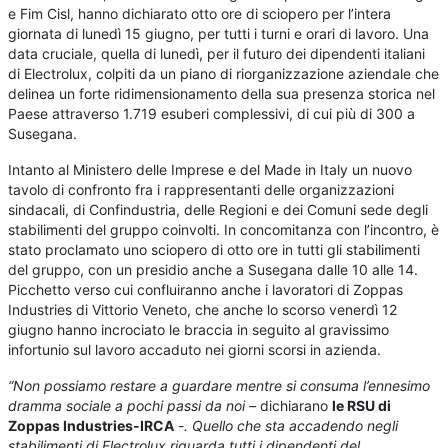
e Fim Cisl, hanno dichiarato otto ore di sciopero per l’intera
giornata di lunedì 15 giugno, per tutti i turni e orari di lavoro. Una
data cruciale, quella di lunedì, per il futuro dei dipendenti italiani
di Electrolux, colpiti da un piano di riorganizzazione aziendale che
delinea un forte ridimensionamento della sua presenza storica nel
Paese attraverso 1.719 esuberi complessivi, di cui più di 300 a
Susegana.
Intanto al Ministero delle Imprese e del Made in Italy un nuovo
tavolo di confronto fra i rappresentanti delle organizzazioni
sindacali, di Confindustria, delle Regioni e dei Comuni sede degli
stabilimenti del gruppo coinvolti. In concomitanza con l’incontro, è
stato proclamato uno sciopero di otto ore in tutti gli stabilimenti
del gruppo, con un presidio anche a Susegana dalle 10 alle 14.
Picchetto verso cui confluiranno anche i lavoratori di Zoppas
Industries di Vittorio Veneto, che anche lo scorso venerdì 12
giugno hanno incrociato le braccia in seguito al gravissimo
infortunio sul lavoro accaduto nei giorni scorsi in azienda.
“Non possiamo restare a guardare mentre si consuma l’ennesimo
dramma sociale a pochi passi da noi –
dichiarano
le RSU di
Zoppas Industries-IRCA
-. Quello che sta accadendo negli
stabilimenti di Electrolux riguarda tutti i dipendenti del