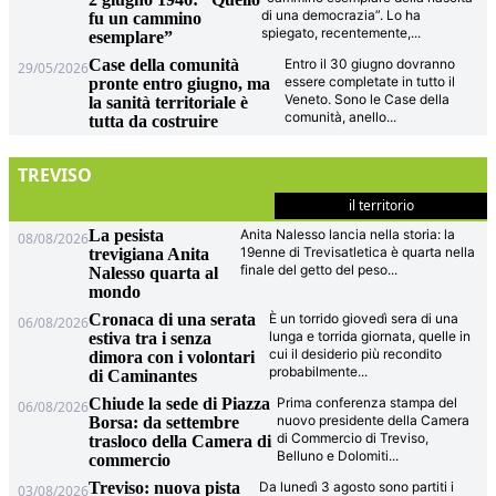
di una democrazia”. Lo ha
fu un cammino
spiegato, recentemente,
...
esemplare”
Case della comunità
Entro il 30 giugno dovranno
29/05/2026
essere completate in tutto il
pronte entro giugno, ma
Veneto. Sono le Case della
la sanità territoriale è
comunità, anello
...
tutta da costruire
TREVISO
il territorio
La pesista
Anita Nalesso lancia nella storia: la
08/08/2026
19enne di Trevisatletica è quarta nella
trevigiana Anita
finale del getto del peso
...
Nalesso quarta al
mondo
Cronaca di una serata
È un torrido giovedì sera di una
06/08/2026
lunga e torrida giornata, quelle in
estiva tra i senza
cui il desiderio più recondito
dimora con i volontari
probabilmente
...
di Caminantes
Chiude la sede di Piazza
Prima conferenza stampa del
06/08/2026
nuovo presidente della Camera
Borsa: da settembre
di Commercio di Treviso,
trasloco della Camera di
Belluno e Dolomiti
...
commercio
Treviso: nuova pista
Da lunedì 3 agosto sono partiti i
03/08/2026