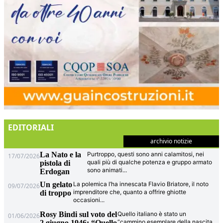
EDITORIALI
archivio notizie
La Nato e la
Purtroppo, questi sono anni calamitosi, nei
17/07/2026
quali più di qualche potenza e gruppo armato
pistola di
sono animati
...
Erdogan
Un gelato
La polemica l’ha innescata Flavio Briatore, il noto
09/07/2026
imprenditore che, quanto a offrire ghiotte
di troppo
occasioni
...
Rosy Bindi sul voto del
Quello italiano è stato un
01/06/2026
“cammino esemplare della nascita
2 giugno 1946: “Quello