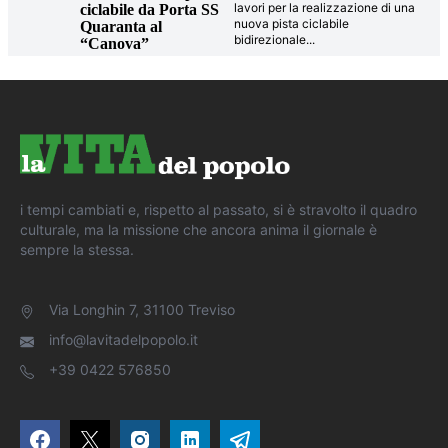
lavori per la realizzazione di una
ciclabile da Porta SS
nuova pista ciclabile
Quaranta al
bidirezionale
...
“Canova”
i tempi cambiati e, rispetto al passato, si è stravolto il quadro
culturale, ma la missione che ancora anima il giornale è
sempre la stessa.
Via Longhin 7, 31100 Treviso
info@lavitadelpopolo.it
+39 0422 576850