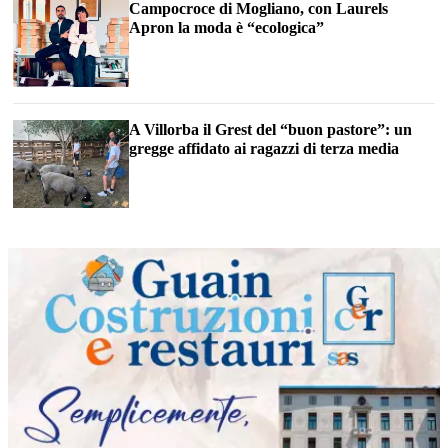
Campocroce di Mogliano, con Laurels
Apron la moda è “ecologica”
A Villorba il Grest del “buon pastore”: un
gregge affidato ai ragazzi di terza media