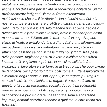
metalmeccanico e del nostro territorio e crea preoccupazioni
anche a noi della Irca per attività di produzione collegate. Siamo
profondamente indignati: siamo di fronte all’ennesima
multinazionale che usa il territorio italiano, i nostri sacrifici e le
nostre competenze per fare profitti e incassare generosi incentivi
dallo Stato, per poi lasciare solo macerie non appena decide di
delocalizzare le produzioni all’estero, dove la manodopera costa
meno. Il fatturato di Electrolux in Italia non è in negativo, non
siamo di fronte a un’azienda in perdita o fallita, ma all’ingordigia
dei padroni che non si accontentano mai. Per loro, i bilanci in
attivo non bastano se non si massimizzano i profitti sulla pelle
delle persone, tagliando posti di lavoro e dichiarando esuberi
inaccettabili. Vogliamo esprimere la massima solidarietà e
vicinanza ai lavoratori e alle famiglie di Electrolux, che oggi vivono
nell’angoscia per il proprio futuro, così come a tutte le lavoratrici e
i lavoratori degli appalti e sub-appalti, le categorie più fragili e
spesso invisibili, che rischiano di pagare il prezzo più alto di
questa crisi senza paracaduti sociali adeguati. La solidarietà
operaia si dimostra con i fatti: se passa il principio che una
multinazionale può svuotare una fabbrica sana e andarsene
impunita, domani potrebbe toccare a qualunque altra realtà del
territorio”.