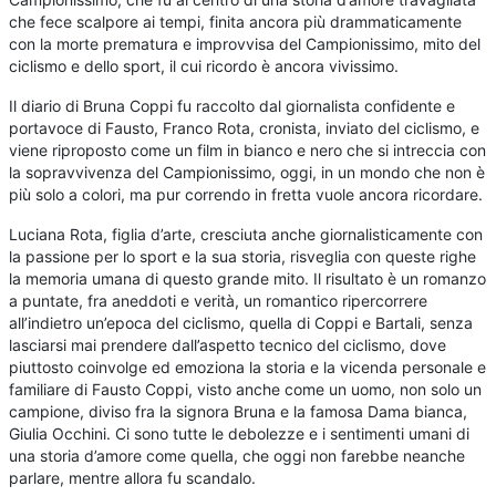
che fece scalpore ai tempi, finita ancora più drammaticamente
con la morte prematura e improvvisa del Campionissimo, mito del
ciclismo e dello sport, il cui ricordo è ancora vivissimo.
Il diario di Bruna Coppi fu raccolto dal giornalista confidente e
portavoce di Fausto, Franco Rota, cronista, inviato del ciclismo, e
viene riproposto come un film in bianco e nero che si intreccia con
la sopravvivenza del Campionissimo, oggi, in un mondo che non è
più solo a colori, ma pur correndo in fretta vuole ancora ricordare.
Luciana Rota, figlia d’arte, cresciuta anche giornalisticamente con
la passione per lo sport e la sua storia, risveglia con queste righe
la memoria umana di questo grande mito. Il risultato è un romanzo
a puntate, fra aneddoti e verità, un romantico ripercorrere
all’indietro un’epoca del ciclismo, quella di Coppi e Bartali, senza
lasciarsi mai prendere dall’aspetto tecnico del ciclismo, dove
piuttosto coinvolge ed emoziona la storia e la vicenda personale e
familiare di Fausto Coppi, visto anche come un uomo, non solo un
campione, diviso fra la signora Bruna e la famosa Dama bianca,
Giulia Occhini. Ci sono tutte le debolezze e i sentimenti umani di
una storia d’amore come quella, che oggi non farebbe neanche
parlare, mentre allora fu scandalo.