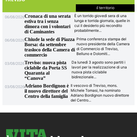
il territorio
Cronaca di una serata
È un torrido giovedì sera di una
06/08/2026
lunga e torrida giornata, quelle in
estiva tra i senza
cui il desiderio più recondito
dimora con i volontari
probabilmente
...
di Caminantes
Chiude la sede di Piazza
Prima conferenza stampa del
06/08/2026
nuovo presidente della Camera
Borsa: da settembre
di Commercio di Treviso,
trasloco della Camera di
Belluno e Dolomiti
...
commercio
Treviso: nuova pista
Da lunedì 3 agosto sono partiti i
03/08/2026
lavori per la realizzazione di una
ciclabile da Porta SS
nuova pista ciclabile
Quaranta al
bidirezionale
...
“Canova”
Adriano Bordignon è
Il vescovo di Treviso, mons.
03/08/2026
Michele Tomasi, ha nominato
il nuovo direttore del
Adriano Bordignon nuovo direttore
Centro della famiglia
del Centro
...