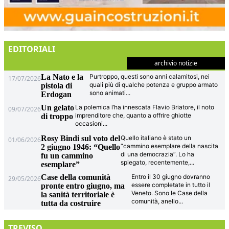
EDITORIALI
archivio notizie
La Nato e la
Purtroppo, questi sono anni calamitosi, nei
17/07/2026
quali più di qualche potenza e gruppo armato
pistola di
sono animati
...
Erdogan
Un gelato
La polemica l’ha innescata Flavio Briatore, il noto
09/07/2026
imprenditore che, quanto a offrire ghiotte
di troppo
occasioni
...
Rosy Bindi sul voto del
Quello italiano è stato un
01/06/2026
“cammino esemplare della nascita
2 giugno 1946: “Quello
di una democrazia”. Lo ha
fu un cammino
spiegato, recentemente,
...
esemplare”
Case della comunità
Entro il 30 giugno dovranno
29/05/2026
essere completate in tutto il
pronte entro giugno, ma
Veneto. Sono le Case della
la sanità territoriale è
comunità, anello
...
tutta da costruire
TREVISO