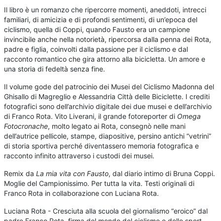
Il libro è un romanzo che ripercorre momenti, aneddoti, intrecci
familiari, di amicizia e di profondi sentimenti, di un’epoca del
ciclismo, quella di Coppi, quando Fausto era un campione
invincibile anche nella notorietà, ripercorsa dalla penna dei Rota,
padre e figlia, coinvolti dalla passione per il ciclismo e dal
racconto romantico che gira attorno alla bicicletta. Un amore e
una storia di fedeltà senza fine.
Il volume gode del patrocinio dei Musei del Ciclismo Madonna del
Ghisallo di Magreglio e Alessandria Città delle Biciclette. I crediti
fotografici sono dell’archivio digitale dei due musei e dell’archivio
di Franco Rota. Vito Liverani, il grande fotoreporter di
Omega
Fotocronache
, molto legato ai Rota, consegnò nelle mani
dell’autrice pellicole, stampe, diapositive, persino antichi “vetrini”
di storia sportiva perché diventassero memoria fotografica e
racconto infinito attraverso i custodi dei musei.
Remix da
La mia vita con Fausto
, dal diario intimo di Bruna Coppi.
Moglie del Campionissimo. Per tutta la vita. Testi originali di
Franco Rota in collaborazione con Luciana Rota.
Luciana Rota - Cresciuta alla scuola del giornalismo “eroico” dal
padre Franco Rota, firma del mondo del ciclismo e dello sport