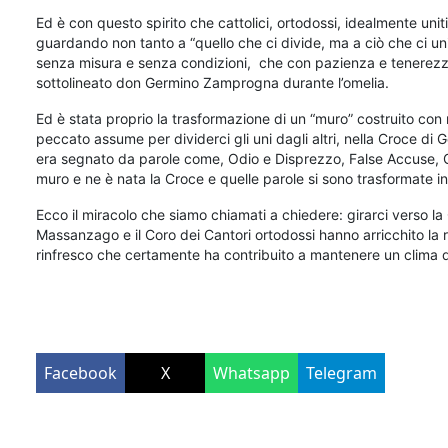
Ed è con questo spirito che cattolici, ortodossi, idealmente unit
guardando non tanto a “quello che ci divide, ma a ciò che ci un
senza misura e senza condizioni, che con pazienza e tenerezza
sottolineato don Germino Zamprogna durante l’omelia.
Ed è stata proprio la trasformazione di un “muro” costruito con 
peccato assume per dividerci gli uni dagli altri, nella Croce di 
era segnato da parole come, Odio e Disprezzo, False Accuse, Gu
muro e ne è nata la Croce e quelle parole si sono trasformate in
Ecco il miracolo che siamo chiamati a chiedere: girarci verso l
Massanzago e il Coro dei Cantori ortodossi hanno arricchito la ri
rinfresco che certamente ha contribuito a mantenere un clima di
Facebook
X
Whatsapp
Telegram