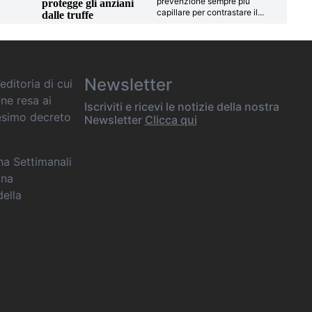
prevenzione sempre più
protegge gli anziani
capillare per contrastare il
...
dalle truffe
Newsletter
editoria di cui
one resa ai
Iscriviti e ricevi le notizie della nostra
desimo decreto
Newsletter
Clicca qui
ana Settimanali
ina
della