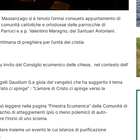
 a Massanzago si è tenuto l’ormai consueto appuntamento di
comunità cattoliche e ortodosse delle parrocchie di
rroci e a p. Valentino Maragno, dei Santuari Antoniani.
ttimana di preghiera per l’unità dei cristia
u invito del Consiglio ecumenico delle chiese, nel contesto dell’
gelii Gaudium (La gioia del vangelo) che ha suggerito il tema
sto ci spinge” : “L’amore di Cristo ci spinge verso la
uò leggere nella pagina “Finestra Ecumenica” della Comunità di
ischio di atteggiamenti (più o meno polemici) di auto-
e l’inizio di uno scisma.
dare insieme un evento le cui istanze di purificazione
.