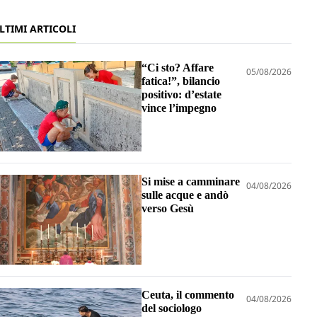
LTIMI ARTICOLI
“Ci sto? Affare
05/08/2026
fatica!”, bilancio
positivo: d’estate
vince l’impegno
Si mise a camminare
04/08/2026
sulle acque e andò
verso Gesù
Ceuta, il commento
04/08/2026
del sociologo