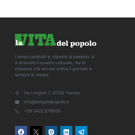
i tempi cambiati e, rispetto al passato, si
è stravolto il quadro culturale, ma la
missione che ancora anima il giornale è
sempre la stessa.
Via Longhin 7, 31100 Treviso
info@lavitadelpopolo.it
+39 0422 576850