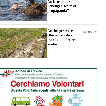
Ambrosini: “Su
Schengen scelte di
propaganda”
Anche per Ats è
04/08/2026
allarme siccità e
manda una lettera ai
sindaci