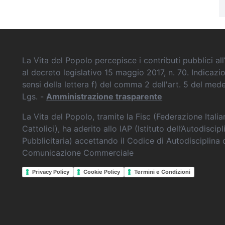
La Vita del Popolo percepisce i contributi pubblici all’
al decreto legislativo 15 maggio 2017, n. 70. Indicazi
sensi della lettera f) del comma 2 dell'art. 5 del me
Lgs. -
Amministrazione trasparente
La Vita del Popolo, tramite la Fisc (Federazione Itali
Cattolici), ha aderito allo IAP (Istituto dell’Autodiscipl
Pubblicitaria) accettando il Codice di Autodisciplina 
Comunicazione Commerciale
Privacy Policy
Cookie Policy
Termini e Condizioni