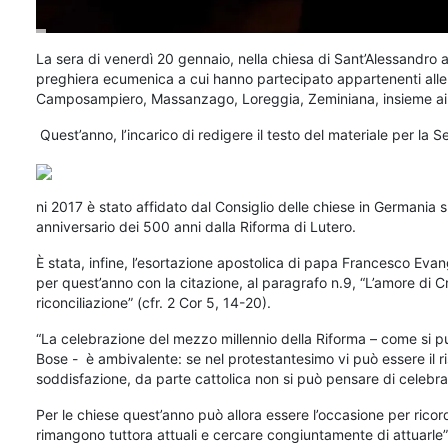
La sera di venerdì 20 gennaio, nella chiesa di Sant’Alessandro
preghiera ecumenica a cui hanno partecipato appartenenti alle 
Camposampiero, Massanzago, Loreggia, Zeminiana, insieme ai Pa
Quest’anno, l’incarico di redigere il testo del materiale per la Se
ni 2017 è stato affidato dal Consiglio delle chiese in Germania s
anniversario dei 500 anni dalla Riforma di Lutero.
È stata, infine, l’esortazione apostolica di papa Francesco Evan
per quest’anno con la citazione, al paragrafo n.9, “L’amore di Cri
riconciliazione” (cfr. 2 Cor 5, 14-20).
“La celebrazione del mezzo millennio della Riforma – come si p
Bose - è ambivalente: se nel protestantesimo vi può essere il r
soddisfazione, da parte cattolica non si può pensare di celebrar
Per le chiese quest’anno può allora essere l’occasione per ricor
rimangono tuttora attuali e cercare congiuntamente di attuarle”