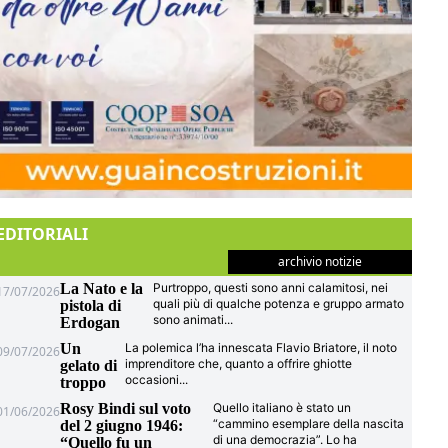
EDITORIALI
archivio notizie
La Nato e la
Purtroppo, questi sono anni calamitosi, nei
17/07/2026
quali più di qualche potenza e gruppo armato
pistola di
sono animati
...
Erdogan
Un
La polemica l’ha innescata Flavio Briatore, il noto
09/07/2026
imprenditore che, quanto a offrire ghiotte
gelato di
occasioni
...
troppo
Rosy Bindi sul voto
Quello italiano è stato un
01/06/2026
“cammino esemplare della nascita
del 2 giugno 1946:
di una democrazia”. Lo ha
“Quello fu un