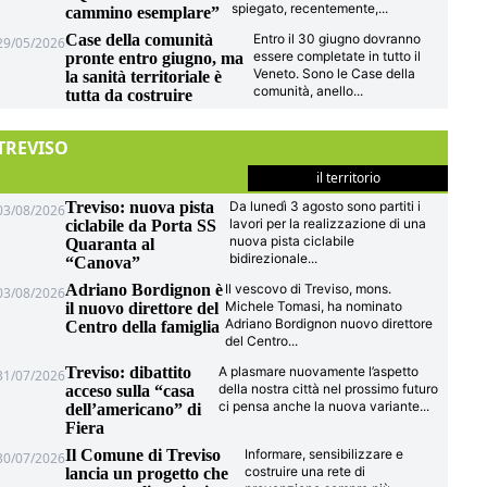
spiegato, recentemente,
...
cammino esemplare”
Case della comunità
Entro il 30 giugno dovranno
29/05/2026
essere completate in tutto il
pronte entro giugno, ma
Veneto. Sono le Case della
la sanità territoriale è
comunità, anello
...
tutta da costruire
TREVISO
il territorio
Treviso: nuova pista
Da lunedì 3 agosto sono partiti i
03/08/2026
lavori per la realizzazione di una
ciclabile da Porta SS
nuova pista ciclabile
Quaranta al
bidirezionale
...
“Canova”
Adriano Bordignon è
Il vescovo di Treviso, mons.
03/08/2026
Michele Tomasi, ha nominato
il nuovo direttore del
Adriano Bordignon nuovo direttore
Centro della famiglia
del Centro
...
Treviso: dibattito
A plasmare nuovamente l’aspetto
31/07/2026
della nostra città nel prossimo futuro
acceso sulla “casa
ci pensa anche la nuova variante
...
dell’americano” di
Fiera
Il Comune di Treviso
Informare, sensibilizzare e
30/07/2026
costruire una rete di
lancia un progetto che