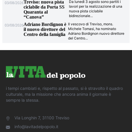
Treviso: nuova pista
Da lunedì 3 agosto sono partiti i
03/08/2026
lavori per la realizzazione di una
ciclabile da Porta SS
nuova pista ciclabile
Quaranta al
bidirezionale
...
“Canova”
Adriano Bordignon è
Il vescovo di Treviso, mons.
03/08/2026
Michele Tomasi, ha nominato
il nuovo direttore del
Adriano Bordignon nuovo direttore
Centro della famiglia
del Centro
...
i tempi cambiati e, rispetto al passato, si è stravolto il quadro
culturale, ma la missione che ancora anima il giornale è
sempre la stessa.
Via Longhin 7, 31100 Treviso
info@lavitadelpopolo.it