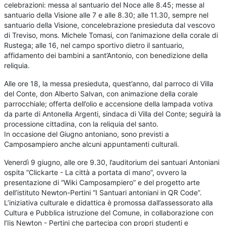
celebrazioni: messa al santuario del Noce alle 8.45; messe al
santuario della Visione alle 7 e alle 8.30; alle 11.30, sempre nel
santuario della Visione, concelebrazione presieduta dal vescovo
di Treviso, mons. Michele Tomasi, con l’animazione della corale di
Rustega; alle 16, nel campo sportivo dietro il santuario,
affidamento dei bambini a sant’Antonio, con benedizione della
reliquia.
Alle ore 18, la messa presieduta, quest’anno, dal parroco di Villa
del Conte, don Alberto Salvan, con animazione della corale
parrocchiale; offerta dell’olio e accensione della lampada votiva
da parte di Antonella Argenti, sindaca di Villa del Conte; seguirà la
processione cittadina, con la reliquia del santo.
In occasione del Giugno antoniano, sono previsti a
Camposampiero anche alcuni appuntamenti culturali.
Venerdì 9 giugno, alle ore 9.30, l’auditorium dei santuari Antoniani
ospita “Clickarte - La città a portata di mano”, ovvero la
presentazione di “Wiki Camposampiero” e del progetto arte
dell’istituto Newton-Pertini “I Santuari antoniani in QR Code”.
L’iniziativa culturale e didattica è promossa dall’assessorato alla
Cultura e Pubblica istruzione del Comune, in collaborazione con
l’Iis Newton - Pertini che partecipa con propri studenti e