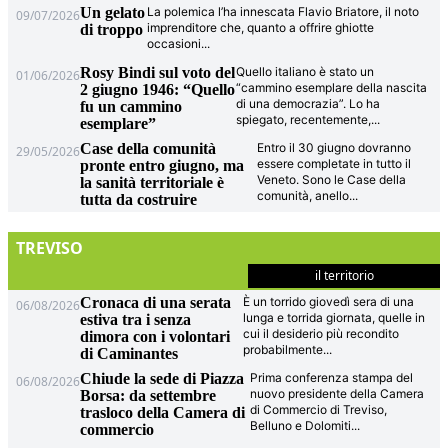
Un gelato
La polemica l’ha innescata Flavio Briatore, il noto
09/07/2026
imprenditore che, quanto a offrire ghiotte
di troppo
occasioni
...
Rosy Bindi sul voto del
Quello italiano è stato un
01/06/2026
“cammino esemplare della nascita
2 giugno 1946: “Quello
di una democrazia”. Lo ha
fu un cammino
spiegato, recentemente,
...
esemplare”
Case della comunità
Entro il 30 giugno dovranno
29/05/2026
essere completate in tutto il
pronte entro giugno, ma
Veneto. Sono le Case della
la sanità territoriale è
comunità, anello
...
tutta da costruire
TREVISO
il territorio
Cronaca di una serata
È un torrido giovedì sera di una
06/08/2026
lunga e torrida giornata, quelle in
estiva tra i senza
cui il desiderio più recondito
dimora con i volontari
probabilmente
...
di Caminantes
Chiude la sede di Piazza
Prima conferenza stampa del
06/08/2026
nuovo presidente della Camera
Borsa: da settembre
di Commercio di Treviso,
trasloco della Camera di
Belluno e Dolomiti
...
commercio