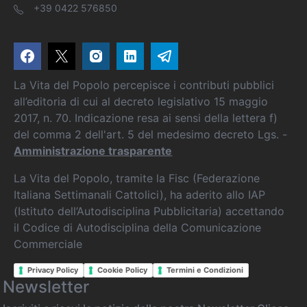
+39 0422 576850
La Vita del Popolo percepisce i contributi pubblici
all’editoria di cui al decreto legislativo 15 maggio
2017, n. 70. Indicazione resa ai sensi della lettera f)
del comma 2 dell'art. 5 del medesimo decreto Lgs. -
Amministrazione trasparente
La Vita del Popolo, tramite la Fisc (Federazione
Italiana Settimanali Cattolici), ha aderito allo IAP
(Istituto dell’Autodisciplina Pubblicitaria) accettando
il Codice di Autodisciplina della Comunicazione
Commerciale
Privacy Policy
Cookie Policy
Termini e Condizioni
Newsletter