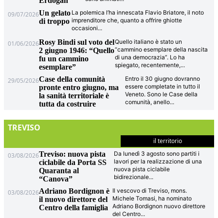
Erdogan
Un gelato
La polemica l’ha innescata Flavio Briatore, il noto
09/07/2026
imprenditore che, quanto a offrire ghiotte
di troppo
occasioni
...
Rosy Bindi sul voto del
Quello italiano è stato un
01/06/2026
“cammino esemplare della nascita
2 giugno 1946: “Quello
di una democrazia”. Lo ha
fu un cammino
spiegato, recentemente,
...
esemplare”
Case della comunità
Entro il 30 giugno dovranno
29/05/2026
essere completate in tutto il
pronte entro giugno, ma
Veneto. Sono le Case della
la sanità territoriale è
comunità, anello
...
tutta da costruire
TREVISO
il territorio
Treviso: nuova pista
Da lunedì 3 agosto sono partiti i
03/08/2026
lavori per la realizzazione di una
ciclabile da Porta SS
nuova pista ciclabile
Quaranta al
bidirezionale
...
“Canova”
Adriano Bordignon è
Il vescovo di Treviso, mons.
03/08/2026
Michele Tomasi, ha nominato
il nuovo direttore del
Adriano Bordignon nuovo direttore
Centro della famiglia
del Centro
...