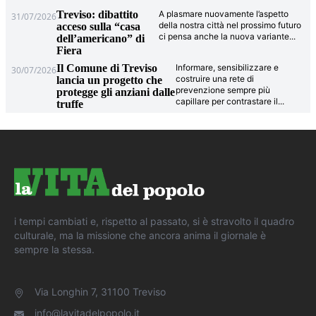
Treviso: dibattito
A plasmare nuovamente l’aspetto
31/07/2026
della nostra città nel prossimo futuro
acceso sulla “casa
ci pensa anche la nuova variante
...
dell’americano” di
Fiera
Il Comune di Treviso
Informare, sensibilizzare e
30/07/2026
costruire una rete di
lancia un progetto che
prevenzione sempre più
protegge gli anziani dalle
capillare per contrastare il
...
truffe
i tempi cambiati e, rispetto al passato, si è stravolto il quadro
culturale, ma la missione che ancora anima il giornale è
sempre la stessa.
Via Longhin 7, 31100 Treviso
info@lavitadelpopolo.it