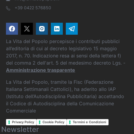
+39 0422 576850
La Vita del Popolo percepisce i contributi pubblici
all’editoria di cui al decreto legislativo 15 maggio
2017, n. 70. Indicazione resa ai sensi della lettera f)
del comma 2 dell'art. 5 del medesimo decreto Lgs. -
Amministrazione trasparente
La Vita del Popolo, tramite la Fisc (Federazione
Italiana Settimanali Cattolici), ha aderito allo IAP
(Istituto dell’Autodisciplina Pubblicitaria) accettando
il Codice di Autodisciplina della Comunicazione
Commerciale
Privacy Policy
Cookie Policy
Termini e Condizioni
Newsletter