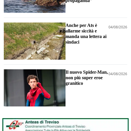
propaganda”
Anche per Ats è
04/08/2026
allarme siccità e
manda una lettera ai
sindaci
Il nuovo Spider-Man,
04/08/2026
non più super eroe
granitico