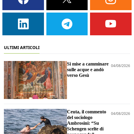
ULTIMI ARTICOLI
Si mise a camminare
04/08/2026
sulle acque e andò
verso Gesù
Ceuta, il commento
04/08/2026
del sociologo
Ambrosini: “Su
Schengen scelte di