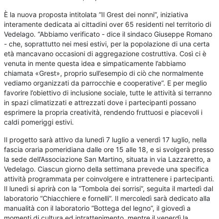
È la nuova proposta intitolata “Il Grest dei nonni”, iniziativa
interamente dedicata ai cittadini over 65 residenti nel territorio di
Vedelago. “Abbiamo verificato - dice il sindaco Giuseppe Romano
- che, soprattutto nei mesi estivi, per la popolazione di una certa
età mancavano occasioni di aggregazione costruttiva. Così ci è
venuta in mente questa idea e simpaticamente l’abbiamo
chiamata «Grest», proprio sull’esempio di ciò che normalmente
vediamo organizzati da parrocchie e cooperative”. E per meglio
favorire l’obiettivo di inclusione sociale, tutte le attività si terranno
in spazi climatizzati e attrezzati dove i partecipanti possano
esprimere la propria creatività, rendendo fruttuosi e piacevoli i
caldi pomeriggi estivi.
Il progetto sarà attivo da lunedì 7 luglio a venerdì 17 luglio, nella
fascia oraria pomeridiana dalle ore 15 alle 18, e si svolgerà presso
la sede dell’Associazione San Martino, situata in via Lazzaretto, a
Vedelago. Ciascun giorno della settimana prevede una specifica
attività programmata per coinvolgere e intrattenere i partecipanti.
Il lunedì si aprirà con la “Tombola dei sorrisi”, seguita il martedì dal
laboratorio “Chiacchiere e fornelli”. Il mercoledì sarà dedicato alla
manualità con il laboratorio “Bottega del legno”, il giovedì a
momenti di cultura ed intrattenimento, mentre il venerdì la