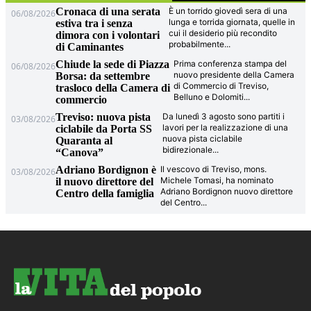
Cronaca di una serata
È un torrido giovedì sera di una
06/08/2026
lunga e torrida giornata, quelle in
estiva tra i senza
cui il desiderio più recondito
dimora con i volontari
probabilmente
...
di Caminantes
Chiude la sede di Piazza
Prima conferenza stampa del
06/08/2026
nuovo presidente della Camera
Borsa: da settembre
di Commercio di Treviso,
trasloco della Camera di
Belluno e Dolomiti
...
commercio
Treviso: nuova pista
Da lunedì 3 agosto sono partiti i
03/08/2026
lavori per la realizzazione di una
ciclabile da Porta SS
nuova pista ciclabile
Quaranta al
bidirezionale
...
“Canova”
Adriano Bordignon è
Il vescovo di Treviso, mons.
03/08/2026
Michele Tomasi, ha nominato
il nuovo direttore del
Adriano Bordignon nuovo direttore
Centro della famiglia
del Centro
...