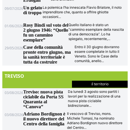
Erdogan
Un gelato
La polemica l’ha innescata Flavio Briatore, il noto
09/07/2026
imprenditore che, quanto a offrire ghiotte
di troppo
occasioni
...
Rosy Bindi sul voto del
Quello italiano è stato un
01/06/2026
“cammino esemplare della nascita
2 giugno 1946: “Quello
di una democrazia”. Lo ha
fu un cammino
spiegato, recentemente,
...
esemplare”
Case della comunità
Entro il 30 giugno dovranno
29/05/2026
essere completate in tutto il
pronte entro giugno, ma
Veneto. Sono le Case della
la sanità territoriale è
comunità, anello
...
tutta da costruire
TREVISO
il territorio
Treviso: nuova pista
Da lunedì 3 agosto sono partiti i
03/08/2026
lavori per la realizzazione di una
ciclabile da Porta SS
nuova pista ciclabile
Quaranta al
bidirezionale
...
“Canova”
Adriano Bordignon è
Il vescovo di Treviso, mons.
03/08/2026
Michele Tomasi, ha nominato
il nuovo direttore del
Adriano Bordignon nuovo direttore
Centro della famiglia
del Centro
...