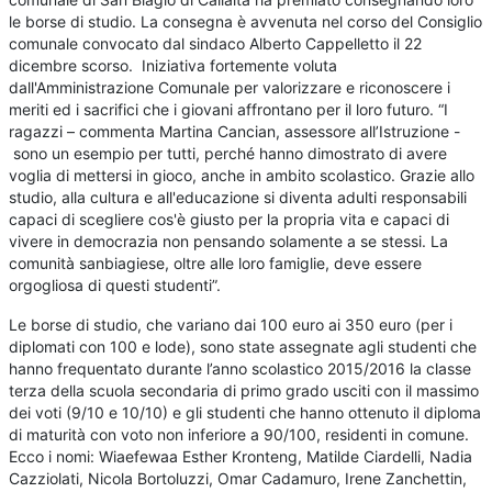
le borse di studio. La consegna è avvenuta nel corso del Consiglio
comunale convocato dal sindaco Alberto Cappelletto il 22
dicembre scorso. Iniziativa fortemente voluta
dall'Amministrazione Comunale per valorizzare e riconoscere i
meriti ed i sacrifici che i giovani affrontano per il loro futuro. “I
ragazzi – commenta Martina Cancian, assessore all’Istruzione -
sono un esempio per tutti, perché hanno dimostrato di avere
voglia di mettersi in gioco, anche in ambito scolastico. Grazie allo
studio, alla cultura e all'educazione si diventa adulti responsabili
capaci di scegliere cos'è giusto per la propria vita e capaci di
vivere in democrazia non pensando solamente a se stessi. La
comunità sanbiagiese, oltre alle loro famiglie, deve essere
orgogliosa di questi studenti”.
Le borse di studio, che variano dai 100 euro ai 350 euro (per i
diplomati con 100 e lode), sono state assegnate agli studenti che
hanno frequentato durante l’anno scolastico 2015/2016 la classe
terza della scuola secondaria di primo grado usciti con il massimo
dei voti (9/10 e 10/10) e gli studenti che hanno ottenuto il diploma
di maturità con voto non inferiore a 90/100, residenti in comune.
Ecco i nomi: Wiaefewaa Esther Kronteng, Matilde Ciardelli, Nadia
Cazziolati, Nicola Bortoluzzi, Omar Cadamuro, Irene Zanchettin,