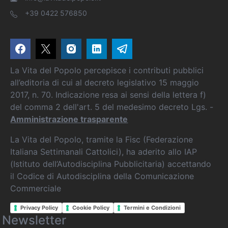
+39 0422 576850
La Vita del Popolo percepisce i contributi pubblici
all’editoria di cui al decreto legislativo 15 maggio
2017, n. 70. Indicazione resa ai sensi della lettera f)
del comma 2 dell'art. 5 del medesimo decreto Lgs. -
Amministrazione trasparente
La Vita del Popolo, tramite la Fisc (Federazione
Italiana Settimanali Cattolici), ha aderito allo IAP
(Istituto dell’Autodisciplina Pubblicitaria) accettando
il Codice di Autodisciplina della Comunicazione
Commerciale
Privacy Policy
Cookie Policy
Termini e Condizioni
Newsletter