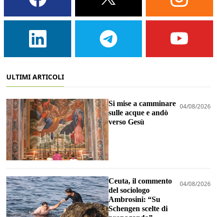
ULTIMI ARTICOLI
Si mise a camminare
04/08/2026
sulle acque e andò
verso Gesù
Ceuta, il commento
04/08/2026
del sociologo
Ambrosini: “Su
Schengen scelte di