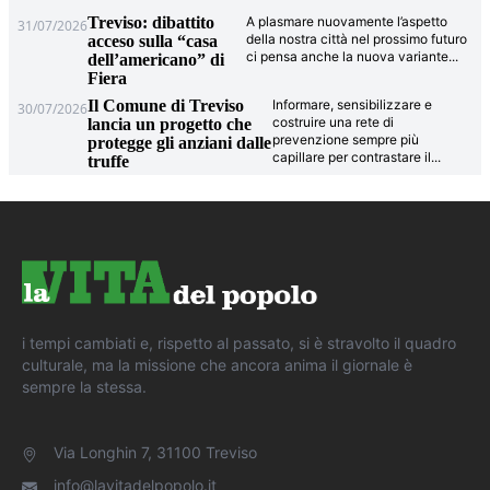
Treviso: dibattito
A plasmare nuovamente l’aspetto
31/07/2026
della nostra città nel prossimo futuro
acceso sulla “casa
ci pensa anche la nuova variante
...
dell’americano” di
Fiera
Il Comune di Treviso
Informare, sensibilizzare e
30/07/2026
costruire una rete di
lancia un progetto che
prevenzione sempre più
protegge gli anziani dalle
capillare per contrastare il
...
truffe
i tempi cambiati e, rispetto al passato, si è stravolto il quadro
culturale, ma la missione che ancora anima il giornale è
sempre la stessa.
Via Longhin 7, 31100 Treviso
info@lavitadelpopolo.it