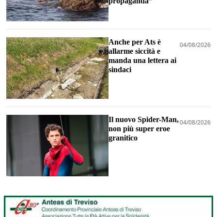
propaganda”
Anche per Ats è
04/08/2026
allarme siccità e
manda una lettera ai
sindaci
Il nuovo Spider-Man,
04/08/2026
non più super eroe
granitico