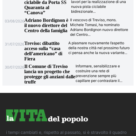
lavori per la realizzazione di una
ciclabile da Porta SS
nuova pista ciclabile
Quaranta al
bidirezionale
...
“Canova”
Adriano Bordignon è
Il vescovo di Treviso, mons.
03/08/2026
Michele Tomasi, ha nominato
il nuovo direttore del
Adriano Bordignon nuovo direttore
Centro della famiglia
del Centro
...
Treviso: dibattito
A plasmare nuovamente l’aspetto
31/07/2026
della nostra città nel prossimo futuro
acceso sulla “casa
ci pensa anche la nuova variante
...
dell’americano” di
Fiera
Il Comune di Treviso
Informare, sensibilizzare e
30/07/2026
costruire una rete di
lancia un progetto che
prevenzione sempre più
protegge gli anziani dalle
capillare per contrastare il
...
truffe
i tempi cambiati e, rispetto al passato, si è stravolto il quadro