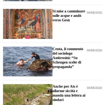
Si mise a camminare
04/08/2026
sulle acque e andò
verso Gesù
Ceuta, il commento
04/08/2026
del sociologo
Ambrosini: “Su
Schengen scelte di
propaganda”
Anche per Ats è
04/08/2026
allarme siccità e
manda una lettera ai
sindaci