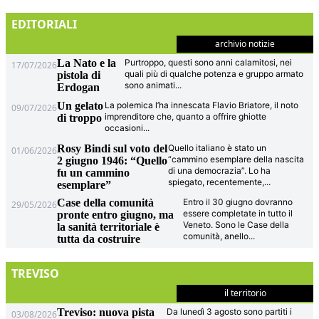
EDITORIALI
archivio notizie
La Nato e la
Purtroppo, questi sono anni calamitosi, nei
17/07/2026
quali più di qualche potenza e gruppo armato
pistola di
sono animati
...
Erdogan
Un gelato
La polemica l’ha innescata Flavio Briatore, il noto
09/07/2026
imprenditore che, quanto a offrire ghiotte
di troppo
occasioni
...
Rosy Bindi sul voto del
Quello italiano è stato un
01/06/2026
“cammino esemplare della nascita
2 giugno 1946: “Quello
di una democrazia”. Lo ha
fu un cammino
spiegato, recentemente,
...
esemplare”
Case della comunità
Entro il 30 giugno dovranno
29/05/2026
essere completate in tutto il
pronte entro giugno, ma
Veneto. Sono le Case della
la sanità territoriale è
comunità, anello
...
tutta da costruire
TREVISO
il territorio
Treviso: nuova pista
Da lunedì 3 agosto sono partiti i
03/08/2026