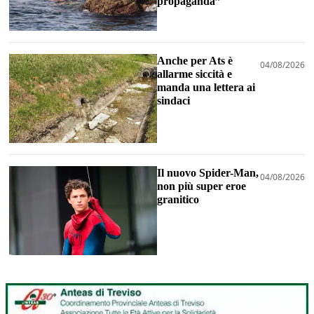
propaganda”
Anche per Ats è
04/08/2026
allarme siccità e
manda una lettera ai
sindaci
Il nuovo Spider-Man,
04/08/2026
non più super eroe
granitico