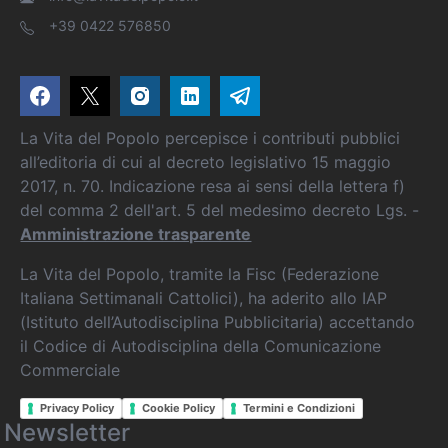
+39 0422 576850
La Vita del Popolo percepisce i contributi pubblici
all’editoria di cui al decreto legislativo 15 maggio
2017, n. 70. Indicazione resa ai sensi della lettera f)
del comma 2 dell'art. 5 del medesimo decreto Lgs. -
Amministrazione trasparente
La Vita del Popolo, tramite la Fisc (Federazione
Italiana Settimanali Cattolici), ha aderito allo IAP
(Istituto dell’Autodisciplina Pubblicitaria) accettando
il Codice di Autodisciplina della Comunicazione
Commerciale
Privacy Policy
Cookie Policy
Termini e Condizioni
Newsletter