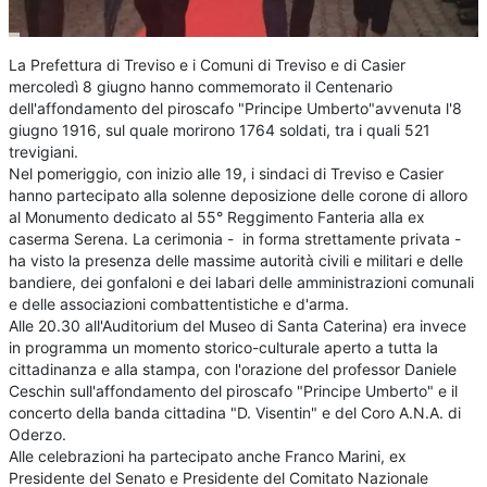
La Prefettura di Treviso e i Comuni di Treviso e di Casier
mercoledì 8 giugno hanno commemorato il Centenario
dell'affondamento del piroscafo "Principe Umberto"avvenuta l'8
giugno 1916, sul quale morirono 1764 soldati, tra i quali 521
trevigiani.
Nel pomeriggio, con inizio alle 19, i sindaci di Treviso e Casier
hanno partecipato alla solenne deposizione delle corone di alloro
al Monumento dedicato al 55° Reggimento Fanteria alla ex
caserma Serena. La cerimonia - in forma strettamente privata -
ha visto la presenza delle massime autorità civili e militari e delle
bandiere, dei gonfaloni e dei labari delle amministrazioni comunali
e delle associazioni combattentistiche e d'arma.
Alle 20.30 all'Auditorium del Museo di Santa Caterina) era invece
in programma un momento storico-culturale aperto a tutta la
cittadinanza e alla stampa, con l'orazione del professor Daniele
Ceschin sull'affondamento del piroscafo "Principe Umberto" e il
concerto della banda cittadina "D. Visentin" e del Coro A.N.A. di
Oderzo.
Alle celebrazioni ha partecipato anche Franco Marini, ex
Presidente del Senato e Presidente del Comitato Nazionale