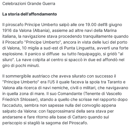
Celebrazioni Grande Guerra
La storia dell'affondamento
Il piroscafo Principe Umberto salpò alle ore 19.00 dell’8 giugno
1916 da Valona (Albania), assieme ad altre navi della Marina
italiana, la navigazione stava procedendo tranquillamente quando
il Piroscafo "Principe Umberto", ancora in vista delle luci del porto
di Valona, 10 miglia a sud-est di Punta Linguetta, avvertì una forte
esplosione. Il panico si diffuse su tutto l’equipaggio, si gridò "al
siluro". La nave colpita al centro si spaccò in due ed affondò nel
giro di pochi minuti.
Il sommergibile austriaco che aveva silurato con successo il
"Principe Umberto" era l’U5 il quale faceva la spola tra Taranto e
Valona alla ricerca di navi nemiche, civili o militari, che navigavano
in quella zona di mare. Il suo Comandante (Tenente di Vascello
Friedrich Shlosser), stando a quello che scrisse nel rapporto dopo
l’accaduto, sembra non sapesse nulla del convoglio appena
salpato da Valona: con l’approssimarsi della sera stava per
andarsene e fare ritorno alla base di Cattaro quando sul
periscopio si stagliò la sagoma del Piroscafo.