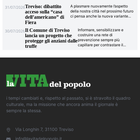
Treviso: dibattito
A plasmare nuovamente l’aspetto
31/07/2026
della nostra città nel prossimo futuro
acceso sulla “casa
ci pensa anche la nuova variante
...
dell’americano” di
Fiera
Il Comune di Treviso
Informare, sensibilizzare e
30/07/2026
costruire una rete di
lancia un progetto che
prevenzione sempre più
protegge gli anziani dalle
capillare per contrastare il
...
truffe
i tempi cambiati e, rispetto al passato, si è stravolto il quadro
culturale, ma la missione che ancora anima il giornale è
sempre la stessa.
Via Longhin 7, 31100 Treviso
info@lavitadelpopolo.it