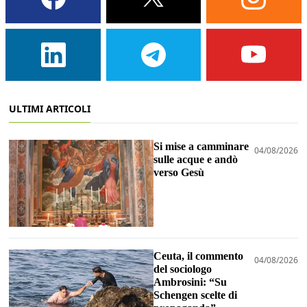
ULTIMI ARTICOLI
Si mise a camminare
04/08/2026
sulle acque e andò
verso Gesù
Ceuta, il commento
04/08/2026
del sociologo
Ambrosini: “Su
Schengen scelte di