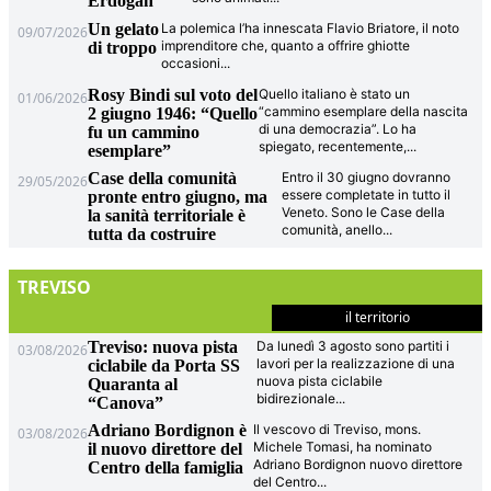
Erdogan
Un gelato
La polemica l’ha innescata Flavio Briatore, il noto
09/07/2026
imprenditore che, quanto a offrire ghiotte
di troppo
occasioni
...
Rosy Bindi sul voto del
Quello italiano è stato un
01/06/2026
“cammino esemplare della nascita
2 giugno 1946: “Quello
di una democrazia”. Lo ha
fu un cammino
spiegato, recentemente,
...
esemplare”
Case della comunità
Entro il 30 giugno dovranno
29/05/2026
essere completate in tutto il
pronte entro giugno, ma
Veneto. Sono le Case della
la sanità territoriale è
comunità, anello
...
tutta da costruire
TREVISO
il territorio
Treviso: nuova pista
Da lunedì 3 agosto sono partiti i
03/08/2026
lavori per la realizzazione di una
ciclabile da Porta SS
nuova pista ciclabile
Quaranta al
bidirezionale
...
“Canova”
Adriano Bordignon è
Il vescovo di Treviso, mons.
03/08/2026
Michele Tomasi, ha nominato
il nuovo direttore del
Adriano Bordignon nuovo direttore
Centro della famiglia
del Centro
...