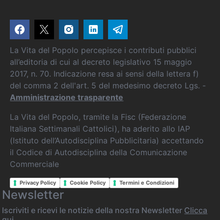
La Vita del Popolo percepisce i contributi pubblici
all’editoria di cui al decreto legislativo 15 maggio
2017, n. 70. Indicazione resa ai sensi della lettera f)
del comma 2 dell'art. 5 del medesimo decreto Lgs. -
Amministrazione trasparente
La Vita del Popolo, tramite la Fisc (Federazione
Italiana Settimanali Cattolici), ha aderito allo IAP
(Istituto dell’Autodisciplina Pubblicitaria) accettando
il Codice di Autodisciplina della Comunicazione
Commerciale
Privacy Policy
Cookie Policy
Termini e Condizioni
Newsletter
Iscriviti e ricevi le notizie della nostra Newsletter
Clicca
qui