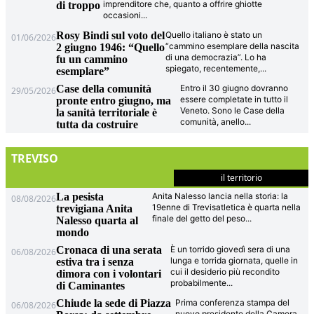
imprenditore che, quanto a offrire ghiotte
di troppo
occasioni
...
Rosy Bindi sul voto del
Quello italiano è stato un
01/06/2026
“cammino esemplare della nascita
2 giugno 1946: “Quello
di una democrazia”. Lo ha
fu un cammino
spiegato, recentemente,
...
esemplare”
Case della comunità
Entro il 30 giugno dovranno
29/05/2026
essere completate in tutto il
pronte entro giugno, ma
Veneto. Sono le Case della
la sanità territoriale è
comunità, anello
...
tutta da costruire
TREVISO
il territorio
La pesista
Anita Nalesso lancia nella storia: la
08/08/2026
19enne di Trevisatletica è quarta nella
trevigiana Anita
finale del getto del peso
...
Nalesso quarta al
mondo
Cronaca di una serata
È un torrido giovedì sera di una
06/08/2026
lunga e torrida giornata, quelle in
estiva tra i senza
cui il desiderio più recondito
dimora con i volontari
probabilmente
...
di Caminantes
Chiude la sede di Piazza
Prima conferenza stampa del
06/08/2026
nuovo presidente della Camera