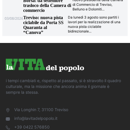
Borsa: da settembre
di Commercio di Treviso,
trasloco della Camera di
Belluno e Dolomiti
...
commercio
Treviso: nuova pista
Da lunedì 3 agosto sono partiti i
03/08/2026
lavori per la realizzazione di una
ciclabile da Porta SS
nuova pista ciclabile
Quaranta al
bidirezionale
...
“Canova”
i tempi cambiati e, rispetto al passato, si è stravolto il quadro
culturale, ma la missione che ancora anima il giornale è
sempre la stessa.
Via Longhin 7, 31100 Treviso
info@lavitadelpopolo.it
+39 0422 576850