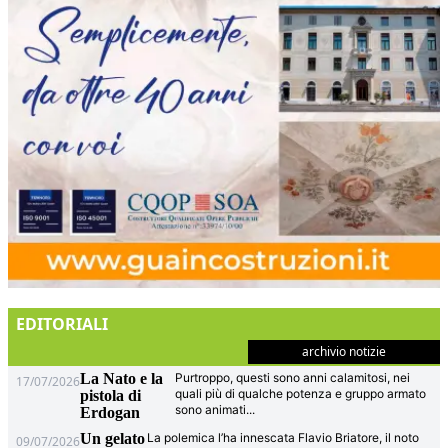
EDITORIALI
archivio notizie
La Nato e la
Purtroppo, questi sono anni calamitosi, nei
17/07/2026
quali più di qualche potenza e gruppo armato
pistola di
sono animati
...
Erdogan
Un gelato
La polemica l’ha innescata Flavio Briatore, il noto
09/07/2026