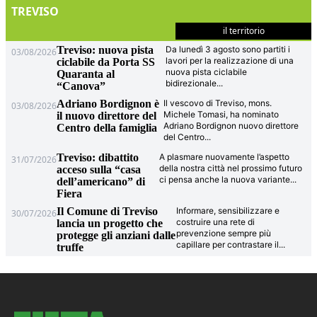
TREVISO
il territorio
Treviso: nuova pista
Da lunedì 3 agosto sono partiti i
03/08/2026
lavori per la realizzazione di una
ciclabile da Porta SS
nuova pista ciclabile
Quaranta al
bidirezionale
...
“Canova”
Adriano Bordignon è
Il vescovo di Treviso, mons.
03/08/2026
Michele Tomasi, ha nominato
il nuovo direttore del
Adriano Bordignon nuovo direttore
Centro della famiglia
del Centro
...
Treviso: dibattito
A plasmare nuovamente l’aspetto
31/07/2026
della nostra città nel prossimo futuro
acceso sulla “casa
ci pensa anche la nuova variante
...
dell’americano” di
Fiera
Il Comune di Treviso
Informare, sensibilizzare e
30/07/2026
costruire una rete di
lancia un progetto che
prevenzione sempre più
protegge gli anziani dalle
capillare per contrastare il
...
truffe