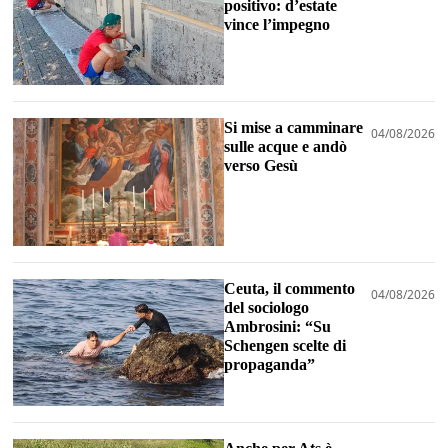
positivo: d’estate
vince l’impegno
Si mise a camminare
04/08/2026
sulle acque e andò
verso Gesù
Ceuta, il commento
04/08/2026
del sociologo
Ambrosini: “Su
Schengen scelte di
propaganda”