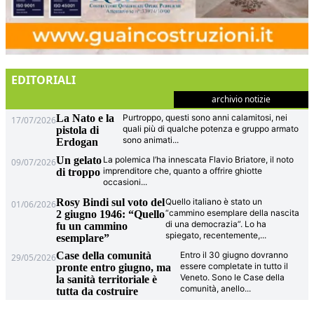
EDITORIALI
archivio notizie
La Nato e la
Purtroppo, questi sono anni calamitosi, nei
17/07/2026
quali più di qualche potenza e gruppo armato
pistola di
sono animati
...
Erdogan
Un gelato
La polemica l’ha innescata Flavio Briatore, il noto
09/07/2026
imprenditore che, quanto a offrire ghiotte
di troppo
occasioni
...
Rosy Bindi sul voto del
Quello italiano è stato un
01/06/2026
“cammino esemplare della nascita
2 giugno 1946: “Quello
di una democrazia”. Lo ha
fu un cammino
spiegato, recentemente,
...
esemplare”
Case della comunità
Entro il 30 giugno dovranno
29/05/2026
essere completate in tutto il
pronte entro giugno, ma
Veneto. Sono le Case della
la sanità territoriale è
comunità, anello
...
tutta da costruire