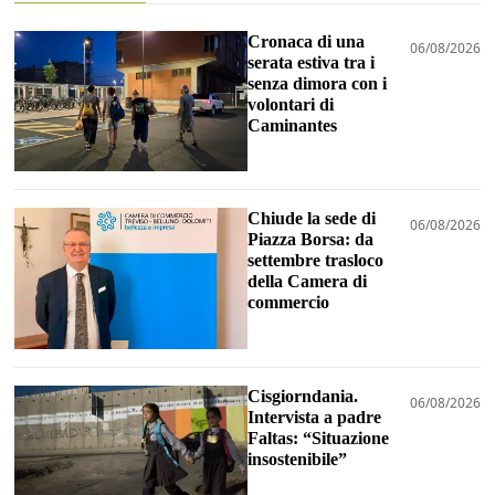
Cronaca di una
06/08/2026
serata estiva tra i
senza dimora con i
volontari di
Caminantes
Chiude la sede di
06/08/2026
Piazza Borsa: da
settembre trasloco
della Camera di
commercio
Cisgiorndania.
06/08/2026
Intervista a padre
Faltas: “Situazione
insostenibile”