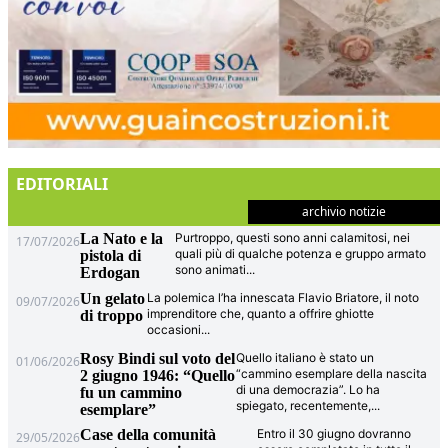
EDITORIALI
archivio notizie
La Nato e la
Purtroppo, questi sono anni calamitosi, nei
17/07/2026
quali più di qualche potenza e gruppo armato
pistola di
sono animati
...
Erdogan
Un gelato
La polemica l’ha innescata Flavio Briatore, il noto
09/07/2026
imprenditore che, quanto a offrire ghiotte
di troppo
occasioni
...
Rosy Bindi sul voto del
Quello italiano è stato un
01/06/2026
“cammino esemplare della nascita
2 giugno 1946: “Quello
di una democrazia”. Lo ha
fu un cammino
spiegato, recentemente,
...
esemplare”
Case della comunità
Entro il 30 giugno dovranno
29/05/2026