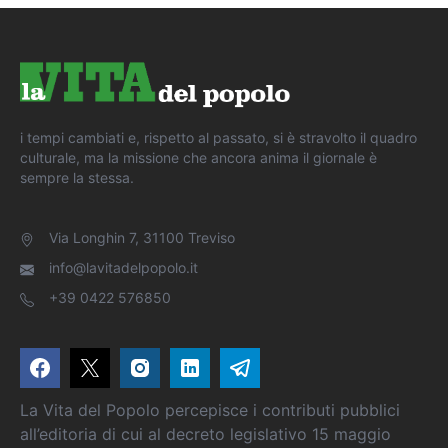
i tempi cambiati e, rispetto al passato, si è stravolto il quadro
culturale, ma la missione che ancora anima il giornale è
sempre la stessa.
Via Longhin 7, 31100 Treviso
info@lavitadelpopolo.it
+39 0422 576850
La Vita del Popolo percepisce i contributi pubblici
all’editoria di cui al decreto legislativo 15 maggio