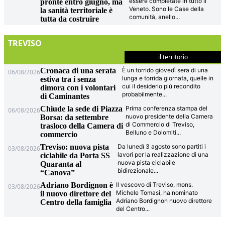
essere completate in tutto il
pronte entro giugno, ma
Veneto. Sono le Case della
la sanità territoriale è
comunità, anello
...
tutta da costruire
TREVISO
il territorio
Cronaca di una serata
È un torrido giovedì sera di una
06/08/2026
lunga e torrida giornata, quelle in
estiva tra i senza
cui il desiderio più recondito
dimora con i volontari
probabilmente
...
di Caminantes
Chiude la sede di Piazza
Prima conferenza stampa del
06/08/2026
nuovo presidente della Camera
Borsa: da settembre
di Commercio di Treviso,
trasloco della Camera di
Belluno e Dolomiti
...
commercio
Treviso: nuova pista
Da lunedì 3 agosto sono partiti i
03/08/2026
lavori per la realizzazione di una
ciclabile da Porta SS
nuova pista ciclabile
Quaranta al
bidirezionale
...
“Canova”
Adriano Bordignon è
Il vescovo di Treviso, mons.
03/08/2026
Michele Tomasi, ha nominato
il nuovo direttore del
Adriano Bordignon nuovo direttore
Centro della famiglia
del Centro
...