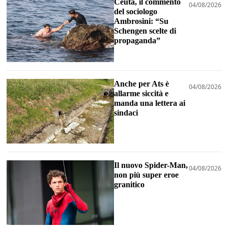
Ceuta, il commento
04/08/2026
del sociologo
Ambrosini: “Su
Schengen scelte di
propaganda”
Anche per Ats è
04/08/2026
allarme siccità e
manda una lettera ai
sindaci
Il nuovo Spider-Man,
04/08/2026
non più super eroe
granitico