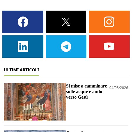
ULTIMI ARTICOLI
Si mise a camminare
04/08/2026
sulle acque e andò
verso Gesù