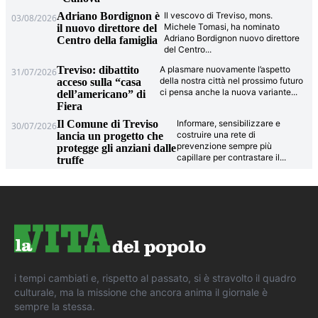
Adriano Bordignon è
Il vescovo di Treviso, mons.
03/08/2026
Michele Tomasi, ha nominato
il nuovo direttore del
Adriano Bordignon nuovo direttore
Centro della famiglia
del Centro
...
Treviso: dibattito
A plasmare nuovamente l’aspetto
31/07/2026
della nostra città nel prossimo futuro
acceso sulla “casa
ci pensa anche la nuova variante
...
dell’americano” di
Fiera
Il Comune di Treviso
Informare, sensibilizzare e
30/07/2026
costruire una rete di
lancia un progetto che
prevenzione sempre più
protegge gli anziani dalle
capillare per contrastare il
...
truffe
i tempi cambiati e, rispetto al passato, si è stravolto il quadro
culturale, ma la missione che ancora anima il giornale è
sempre la stessa.