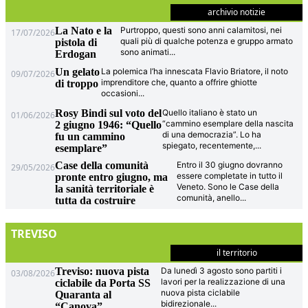
archivio notizie
La Nato e la
Purtroppo, questi sono anni calamitosi, nei
17/07/2026
quali più di qualche potenza e gruppo armato
pistola di
sono animati
...
Erdogan
Un gelato
La polemica l’ha innescata Flavio Briatore, il noto
09/07/2026
imprenditore che, quanto a offrire ghiotte
di troppo
occasioni
...
Rosy Bindi sul voto del
Quello italiano è stato un
01/06/2026
“cammino esemplare della nascita
2 giugno 1946: “Quello
di una democrazia”. Lo ha
fu un cammino
spiegato, recentemente,
...
esemplare”
Case della comunità
Entro il 30 giugno dovranno
29/05/2026
essere completate in tutto il
pronte entro giugno, ma
Veneto. Sono le Case della
la sanità territoriale è
comunità, anello
...
tutta da costruire
TREVISO
il territorio
Treviso: nuova pista
Da lunedì 3 agosto sono partiti i
03/08/2026
lavori per la realizzazione di una
ciclabile da Porta SS
nuova pista ciclabile
Quaranta al
bidirezionale
...
“Canova”