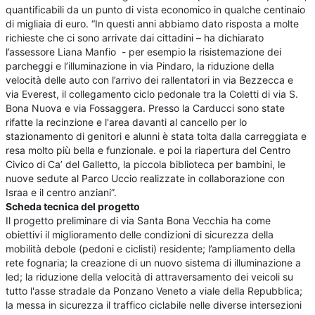
quantificabili da un punto di vista economico in qualche centinaio
di migliaia di euro. “In questi anni abbiamo dato risposta a molte
richieste che ci sono arrivate dai cittadini – ha dichiarato
l’assessore Liana Manfio - per esempio la risistemazione dei
parcheggi e l’illuminazione in via Pindaro, la riduzione della
velocità delle auto con l’arrivo dei rallentatori in via Bezzecca e
via Everest, il collegamento ciclo pedonale tra la Coletti di via S.
Bona Nuova e via Fossaggera. Presso la Carducci sono state
rifatte la recinzione e l'area davanti al cancello per lo
stazionamento di genitori e alunni è stata tolta dalla carreggiata e
resa molto più bella e funzionale. e poi la riapertura del Centro
Civico di Ca’ del Galletto, la piccola biblioteca per bambini, le
nuove sedute al Parco Uccio realizzate in collaborazione con
Israa e il centro anziani”.
Scheda tecnica del progetto
Il progetto preliminare di via Santa Bona Vecchia ha come
obiettivi il miglioramento delle condizioni di sicurezza della
mobilità debole (pedoni e ciclisti) residente; l’ampliamento della
rete fognaria; la creazione di un nuovo sistema di illuminazione a
led; la riduzione della velocità di attraversamento dei veicoli su
tutto l'asse stradale da Ponzano Veneto a viale della Repubblica;
la messa in sicurezza il traffico ciclabile nelle diverse intersezioni