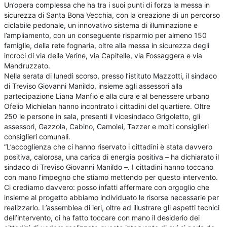
Un’opera complessa che ha tra i suoi punti di forza la messa in
sicurezza di Santa Bona Vecchia, con la creazione di un percorso
ciclabile pedonale, un innovativo sistema di illuminazione e
l’ampliamento, con un conseguente risparmio per almeno 150
famiglie, della rete fognaria, oltre alla messa in sicurezza degli
incroci di via delle Verine, via Capitelle, via Fossaggera e via
Mandruzzato.
Nella serata di lunedì scorso, presso l’istituto Mazzotti, il sindaco
di Treviso Giovanni Manildo, insieme agli assessori alla
partecipazione Liana Manfio e alla cura e al benessere urbano
Ofelio Michielan hanno incontrato i cittadini del quartiere. Oltre
250 le persone in sala, presenti il vicesindaco Grigoletto, gli
assessori, Gazzola, Cabino, Camolei, Tazzer e molti consiglieri
consiglieri comunali.
“L’accoglienza che ci hanno riservato i cittadini è stata davvero
positiva, calorosa, una carica di energia positiva – ha dichiarato il
sindaco di Treviso Giovanni Manildo –. I cittadini hanno toccano
con mano l’impegno che stiamo mettendo per questo intervento.
Ci crediamo davvero: posso infatti affermare con orgoglio che
insieme al progetto abbiamo individuato le risorse necessarie per
realizzarlo. L’assemblea di ieri, oltre ad illustrare gli aspetti tecnici
dell’intervento, ci ha fatto toccare con mano il desiderio dei