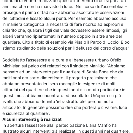
cittadini di vedere realizzato questo intervento di cui si parla da
anni ma che non ha mai visto la luce. Nel corso dell’assemblea –
prosegue il primo cittadino - abbiamo ascoltato le osservazioni
dei cittadini e fissato alcuni punti. Per esempio abbiamo escluso
in maniera categorica la necessità di fare ricorso ad espropri e
chiarito che, qualora i tigli del viale dovessero essere rimossi, gli
alberi verranno ripiantumati in numero doppio in altre aree del
quartiere. Cito a titolo di esempio via Pisa o il Parco di Uccio. E poi
stiamo studiando delle soluzioni per il deflusso del corso d’acqua”
.
Soddisfatto l’assessore alla cura e al benessere urbano Ofelio
Michielan sul palco dei relatori con il sindaco Manildo: “Abbiamo
pensato ad un intervento per il quartiere di Santa Bona che da
molti anni era stato dimenticato. Il progetto preliminare che
abbiamo presentato ieri sera raccoglie le esigenze di molti
cittadini del quartiere che in questi anni e in modo particolare in
questi mesi abbiamo incontrato ed ascoltato. Un’opera su più
livelli, che abbiamo definito ‘infrastrutturale’ perché molto
articolato. In generale possiamo dire che porterà più valore, luce
e sicurezza al quartiere”.
Alcuni interventi già realizzati
In apertura l’assessore alla partecipazione Liana Manfio ha
illustrato alcuni interventi già realizzati in questi anni nel quartiere,