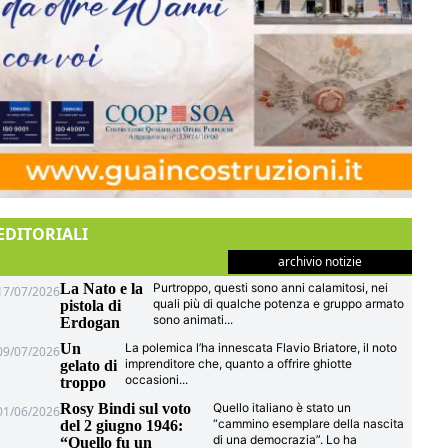
EDITORIALI
archivio notizie
La Nato e la
Purtroppo, questi sono anni calamitosi, nei
17/07/2026
quali più di qualche potenza e gruppo armato
pistola di
sono animati
...
Erdogan
Un
La polemica l’ha innescata Flavio Briatore, il noto
09/07/2026
imprenditore che, quanto a offrire ghiotte
gelato di
occasioni
...
troppo
Rosy Bindi sul voto
Quello italiano è stato un
01/06/2026
“cammino esemplare della nascita
del 2 giugno 1946:
di una democrazia”. Lo ha
“Quello fu un