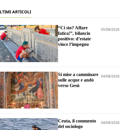
LTIMI ARTICOLI
“Ci sto? Affare
05/08/2026
fatica!”, bilancio
positivo: d’estate
vince l’impegno
Si mise a camminare
04/08/2026
sulle acque e andò
verso Gesù
Ceuta, il commento
04/08/2026
del sociologo