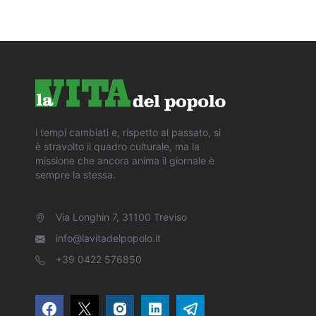
i tempi cambiati e, rispetto al passato, si
è stravolto il quadro culturale, ma la
missione che ancora anima il giornale è
sempre la stessa.
Via Longhin 7, 31100 Treviso
info@lavitadelpopolo.it
+39 0422 576850