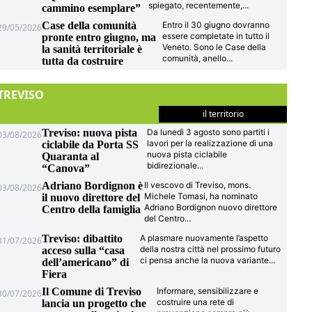
spiegato, recentemente,
...
cammino esemplare”
Case della comunità
Entro il 30 giugno dovranno
29/05/2026
essere completate in tutto il
pronte entro giugno, ma
Veneto. Sono le Case della
la sanità territoriale è
comunità, anello
...
tutta da costruire
TREVISO
il territorio
Treviso: nuova pista
Da lunedì 3 agosto sono partiti i
03/08/2026
lavori per la realizzazione di una
ciclabile da Porta SS
nuova pista ciclabile
Quaranta al
bidirezionale
...
“Canova”
Adriano Bordignon è
Il vescovo di Treviso, mons.
03/08/2026
Michele Tomasi, ha nominato
il nuovo direttore del
Adriano Bordignon nuovo direttore
Centro della famiglia
del Centro
...
Treviso: dibattito
A plasmare nuovamente l’aspetto
31/07/2026
della nostra città nel prossimo futuro
acceso sulla “casa
ci pensa anche la nuova variante
...
dell’americano” di
Fiera
Il Comune di Treviso
Informare, sensibilizzare e
30/07/2026
costruire una rete di
lancia un progetto che