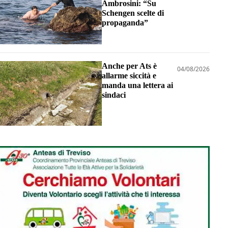
Ambrosini: “Su
Schengen scelte di
propaganda”
Anche per Ats è
04/08/2026
allarme siccità e
manda una lettera ai
sindaci