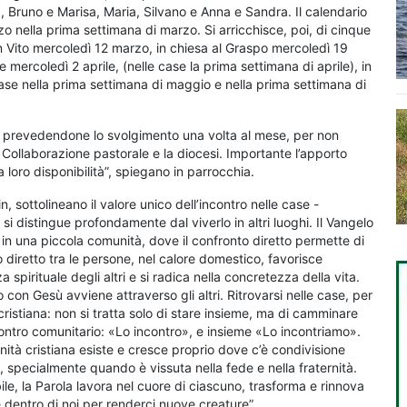
na, Bruno e Marisa, Maria, Silvano e Anna e Sandra. Il calendario
rzo nella prima settimana di marzo. Si arricchisce, poi, di cinque
an Vito mercoledì 12 marzo, in chiesa al Graspo mercoledì 19
mercoledì 2 aprile, (nelle case la prima settimana di aprile), in
case nella prima settimana di maggio e nella prima settimana di
i, prevedendone lo svolgimento una volta al mese, per non
a Collaborazione pastorale e la diocesi. Importante l’apporto
la loro disponibilità”, spiegano in parrocchia.
, sottolineano il valore unico dell’incontro nelle case -
i distingue profondamente dal viverlo in altri luoghi. Il Vangelo
 in una piccola comunità, dove il confronto diretto permette di
o diretto tra le persone, nel calore domestico, favorisce
 spirituale degli altri e si radica nella concretezza della vita.
o con Gesù avviene attraverso gli altri. Ritrovarsi nelle case, per
cristiana: non si tratta solo di stare insieme, ma di camminare
contro comunitario: «Lo incontro», e insieme «Lo incontriamo».
tà cristiana esiste e cresce proprio dove c’è condivisione
, specialmente quando è vissuta nella fede e nella fraternità.
 la Parola lavora nel cuore di ciascuno, trasforma e rinnova
e dentro di noi per renderci nuove creature”.