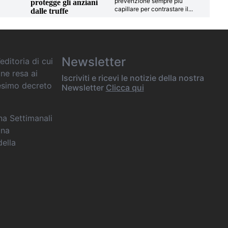
prevenzione sempre più
protegge gli anziani
capillare per contrastare il
...
dalle truffe
Newsletter
editoria di cui
one resa ai
Iscriviti e ricevi le notizie della nostra
desimo decreto
Newsletter
Clicca qui
ana Settimanali
ina
della