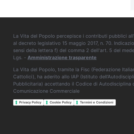
La Vita del Popolo percepisce i contributi pubblici all’
al decreto legislativo 15 maggio 2017, n. 70. Indicazi
sensi della lettera f) del comma 2 dell'art. 5 del me
Lgs. -
Amministrazione trasparente
La Vita del Popolo, tramite la Fisc (Federazione Itali
Cattolici), ha aderito allo IAP (Istituto dell’Autodiscipl
Pubblicitaria) accettando il Codice di Autodisciplina 
Comunicazione Commerciale
Privacy Policy
Cookie Policy
Termini e Condizioni