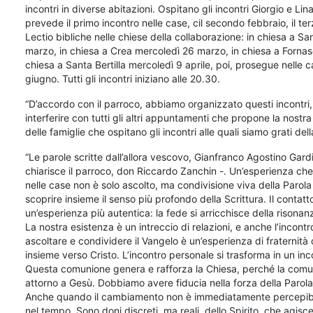
incontri in diverse abitazioni. Ospitano gli incontri Giorgio e Li
prevede il primo incontro nelle case, cil secondo febbraio, il te
Lectio bibliche nelle chiese della collaborazione: in chiesa a S
marzo, in chiesa a Crea mercoledì 26 marzo, in chiesa a Fornase 
chiesa a Santa Bertilla mercoledì 9 aprile, poi, prosegue nelle 
giugno. Tutti gli incontri iniziano alle 20.30.
“D’accordo con il parroco, abbiamo organizzato questi incontr
interferire con tutti gli altri appuntamenti che propone la nostr
delle famiglie che ospitano gli incontri alle quali siamo grati del
“Le parole scritte dall’allora vescovo, Gianfranco Agostino Gardin
chiarisce il parroco, don Riccardo Zanchin -. Un’esperienza che s
nelle case non è solo ascolto, ma condivisione viva della Parola
scoprire insieme il senso più profondo della Scrittura. Il contatt
un’esperienza più autentica: la fede si arricchisce della risonanza
La nostra esistenza è un intreccio di relazioni, e anche l’incontr
ascoltare e condividere il Vangelo è un’esperienza di fraternità 
insieme verso Cristo. L’incontro personale si trasforma in un in
Questa comunione genera e rafforza la Chiesa, perché la comuni
attorno a Gesù. Dobbiamo avere fiducia nella forza della Parola
Anche quando il cambiamento non è immediatamente percepibile,
nel tempo. Sono doni discreti, ma reali, dello Spirito, che agisc