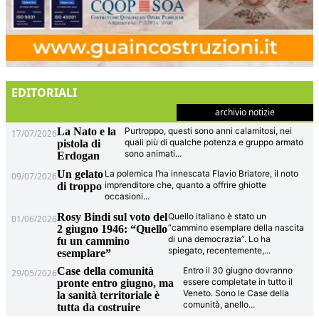
EDITORIALI
archivio notizie
La Nato e la
Purtroppo, questi sono anni calamitosi, nei
17/07/2026
quali più di qualche potenza e gruppo armato
pistola di
sono animati
...
Erdogan
Un gelato
La polemica l’ha innescata Flavio Briatore, il noto
09/07/2026
imprenditore che, quanto a offrire ghiotte
di troppo
occasioni
...
Rosy Bindi sul voto del
Quello italiano è stato un
01/06/2026
“cammino esemplare della nascita
2 giugno 1946: “Quello
di una democrazia”. Lo ha
fu un cammino
spiegato, recentemente,
...
esemplare”
Case della comunità
Entro il 30 giugno dovranno
29/05/2026
essere completate in tutto il
pronte entro giugno, ma
Veneto. Sono le Case della
la sanità territoriale è
comunità, anello
...
tutta da costruire