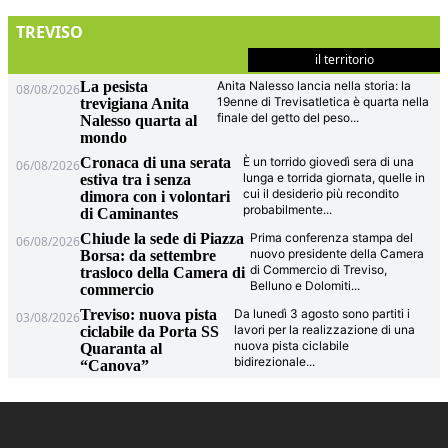
TREVISO
il territorio
La pesista
Anita Nalesso lancia nella storia: la
08/08/2026
19enne di Trevisatletica è quarta nella
trevigiana Anita
finale del getto del peso
...
Nalesso quarta al
mondo
Cronaca di una serata
È un torrido giovedì sera di una
06/08/2026
lunga e torrida giornata, quelle in
estiva tra i senza
cui il desiderio più recondito
dimora con i volontari
probabilmente
...
di Caminantes
Chiude la sede di Piazza
Prima conferenza stampa del
06/08/2026
nuovo presidente della Camera
Borsa: da settembre
di Commercio di Treviso,
trasloco della Camera di
Belluno e Dolomiti
...
commercio
Treviso: nuova pista
Da lunedì 3 agosto sono partiti i
03/08/2026
lavori per la realizzazione di una
ciclabile da Porta SS
nuova pista ciclabile
Quaranta al
bidirezionale
...
“Canova”