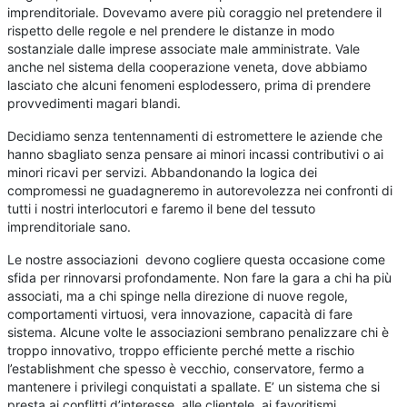
imprenditoriale. Dovevamo avere più coraggio nel pretendere il
rispetto delle regole e nel prendere le distanze in modo
sostanziale dalle imprese associate male amministrate. Vale
anche nel sistema della cooperazione veneta, dove abbiamo
lasciato che alcuni fenomeni esplodessero, prima di prendere
provvedimenti magari blandi.
Decidiamo senza tentennamenti di estromettere le aziende che
hanno sbagliato senza pensare ai minori incassi contributivi o ai
minori ricavi per servizi. Abbandonando la logica dei
compromessi ne guadagneremo in autorevolezza nei confronti di
tutti i nostri interlocutori e faremo il bene del tessuto
imprenditoriale sano.
Le nostre associazioni devono cogliere questa occasione come
sfida per rinnovarsi profondamente. Non fare la gara a chi ha più
associati, ma a chi spinge nella direzione di nuove regole,
comportamenti virtuosi, vera innovazione, capacità di fare
sistema. Alcune volte le associazioni sembrano penalizzare chi è
troppo innovativo, troppo efficiente perché mette a rischio
l’establishment che spesso è vecchio, conservatore, fermo a
mantenere i privilegi conquistati a spallate. E’ un sistema che si
presta ai conflitti d’interesse, alle clientele, ai favoritismi .