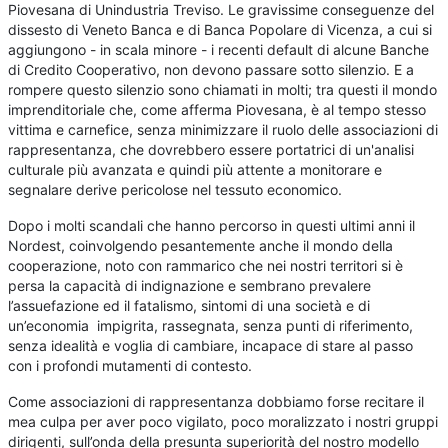
Piovesana di Unindustria Treviso. Le gravissime conseguenze del
dissesto di Veneto Banca e di Banca Popolare di Vicenza, a cui si
aggiungono - in scala minore - i recenti default di alcune Banche
di Credito Cooperativo, non devono passare sotto silenzio. E a
rompere questo silenzio sono chiamati in molti; tra questi il mondo
imprenditoriale che, come afferma Piovesana, è al tempo stesso
vittima e carnefice, senza minimizzare il ruolo delle associazioni di
rappresentanza, che dovrebbero essere portatrici di un'analisi
culturale più avanzata e quindi più attente a monitorare e
segnalare derive pericolose nel tessuto economico.
Dopo i molti scandali che hanno percorso in questi ultimi anni il
Nordest, coinvolgendo pesantemente anche il mondo della
cooperazione, noto con rammarico che nei nostri territori si è
persa la capacità di indignazione e sembrano prevalere
l’assuefazione ed il fatalismo, sintomi di una società e di
un’economia impigrita, rassegnata, senza punti di riferimento,
senza idealità e voglia di cambiare, incapace di stare al passo
con i profondi mutamenti di contesto.
Come associazioni di rappresentanza dobbiamo forse recitare il
mea culpa per aver poco vigilato, poco moralizzato i nostri gruppi
dirigenti, sull’onda della presunta superiorità del nostro modello