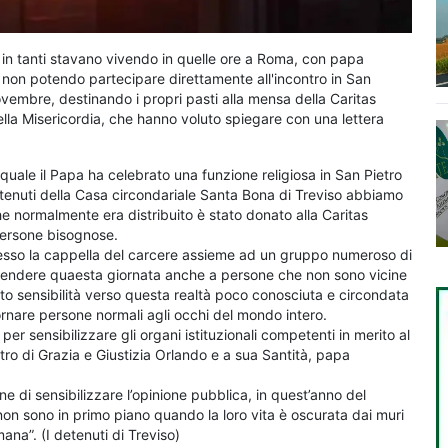
he in tanti stavano vivendo in quelle ore a Roma, con papa
, non potendo partecipare direttamente all'incontro in San
ovembre, destinando i propri pasti alla mensa della Caritas
della Misericordia, che hanno voluto spiegare con una lettera
quale il Papa ha celebrato una funzione religiosa in San Pietro
oi detenuti della Casa circondariale Santa Bona di Treviso abbiamo
che normalmente era distribuito è stato donato alla Caritas
 persone bisognose.
esso la cappella del carcere assieme ad un gruppo numeroso di
estendere quaesta giornata anche a persone che non sono vicine
o sensibilità verso questa realtà poco conosciuta e circondata
ornare persone normali agli occhi del mondo intero.
per sensibilizzare gli organi istituzionali competenti in merito al
stro di Grazia e Giustizia Orlando e a sua Santità, papa
ne di sensibilizzare l’opinione pubblica, in quest’anno del
on sono in primo piano quando la loro vita è oscurata dai muri
ana”. (I detenuti di Treviso)