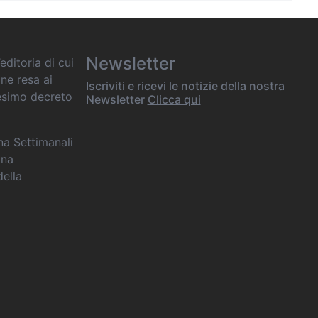
Newsletter
editoria di cui
one resa ai
Iscriviti e ricevi le notizie della nostra
desimo decreto
Newsletter
Clicca qui
ana Settimanali
ina
della