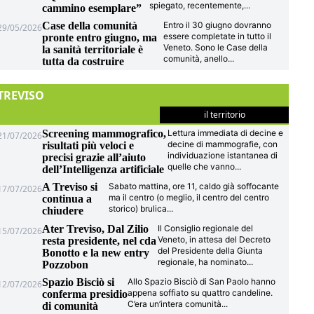
spiegato, recentemente,
...
cammino esemplare”
Case della comunità
Entro il 30 giugno dovranno
29/05/2026
essere completate in tutto il
pronte entro giugno, ma
Veneto. Sono le Case della
la sanità territoriale è
comunità, anello
...
tutta da costruire
TREVISO
il territorio
Screening mammografico,
Lettura immediata di decine e
21/07/2026
decine di mammografie, con
risultati più veloci e
individuazione istantanea di
precisi grazie all’aiuto
quelle che vanno
...
dell’Intelligenza artificiale
A Treviso si
Sabato mattina, ore 11, caldo già soffocante
17/07/2026
ma il centro (o meglio, il centro del centro
continua a
storico) brulica
...
chiudere
Ater Treviso, Dal Zilio
Il Consiglio regionale del
15/07/2026
Veneto, in attesa del Decreto
resta presidente, nel cda
del Presidente della Giunta
Bonotto e la new entry
regionale, ha nominato
...
Pozzobon
Spazio Bisciò si
Allo Spazio Bisciò di San Paolo hanno
12/07/2026
appena soffiato su quattro candeline.
conferma presidio
C’era un’intera comunità
...
di comunità