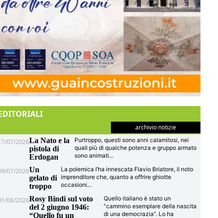
EDITORIALI
archivio notizie
La Nato e la
Purtroppo, questi sono anni calamitosi, nei
17/07/2026
quali più di qualche potenza e gruppo armato
pistola di
sono animati
...
Erdogan
Un
La polemica l’ha innescata Flavio Briatore, il noto
09/07/2026
imprenditore che, quanto a offrire ghiotte
gelato di
occasioni
...
troppo
Rosy Bindi sul voto
Quello italiano è stato un
01/06/2026
“cammino esemplare della nascita
del 2 giugno 1946:
di una democrazia”. Lo ha
“Quello fu un