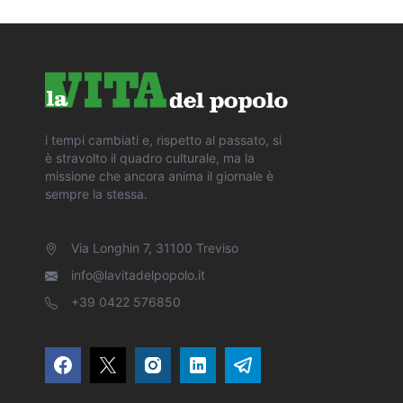
i tempi cambiati e, rispetto al passato, si
è stravolto il quadro culturale, ma la
missione che ancora anima il giornale è
sempre la stessa.
Via Longhin 7, 31100 Treviso
info@lavitadelpopolo.it
+39 0422 576850