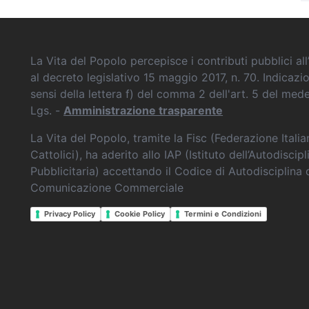
La Vita del Popolo percepisce i contributi pubblici all’
al decreto legislativo 15 maggio 2017, n. 70. Indicazi
sensi della lettera f) del comma 2 dell'art. 5 del me
Lgs. -
Amministrazione trasparente
La Vita del Popolo, tramite la Fisc (Federazione Itali
Cattolici), ha aderito allo IAP (Istituto dell’Autodiscipl
Pubblicitaria) accettando il Codice di Autodisciplina 
Comunicazione Commerciale
Privacy Policy
Cookie Policy
Termini e Condizioni