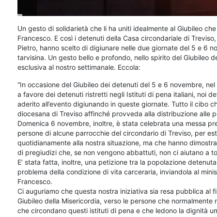
Un gesto di solidarietà che li ha uniti idealmente al Giubileo c
Francesco. E così i detenuti della Casa circondariale di Treviso
Pietro, hanno scelto di digiunare nelle due giornate del 5 e 6 n
tarvisina. Un gesto bello e profondo, nello spirito del Giubileo 
esclusiva al nostro settimanale. Eccola:
“In occasione del Giubileo dei detenuti del 5 e 6 novembre, nel 
a favore dei detenuti ristretti negli Istituti di pena italiani, n
aderito all’evento digiunando in queste giornate. Tutto il cibo 
diocesana di Treviso affinché provveda alla distribuzione alle
Domenica 6 novembre, inoltre, è stata celebrata una messa pr
persone di alcune parrocchie del circondario di Treviso, per 
quotidianamente alla nostra situazione, ma che hanno dimostrat
di pregiudizi che, se non vengono abbattuti, non ci aiutano a t
E’ stata fatta, inoltre, una petizione tra la popolazione detenuta 
problema della condizione di vita carceraria, inviandola al mini
Francesco.
Ci auguriamo che questa nostra iniziativa sia resa pubblica al fi
Giubileo della Misericordia, verso le persone che normalmente n
che circondano questi istituti di pena e che ledono la dignità um