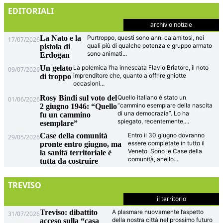
EDITORIALI
archivio notizie
La Nato e la
Purtroppo, questi sono anni calamitosi, nei
17/07/2026
quali più di qualche potenza e gruppo armato
pistola di
sono animati
...
Erdogan
Un gelato
La polemica l’ha innescata Flavio Briatore, il noto
09/07/2026
imprenditore che, quanto a offrire ghiotte
di troppo
occasioni
...
Rosy Bindi sul voto del
Quello italiano è stato un
01/06/2026
“cammino esemplare della nascita
2 giugno 1946: “Quello
di una democrazia”. Lo ha
fu un cammino
spiegato, recentemente,
...
esemplare”
Case della comunità
Entro il 30 giugno dovranno
29/05/2026
essere completate in tutto il
pronte entro giugno, ma
Veneto. Sono le Case della
la sanità territoriale è
comunità, anello
...
tutta da costruire
TREVISO
il territorio
Treviso: dibattito
A plasmare nuovamente l’aspetto
31/07/2026
della nostra città nel prossimo futuro
acceso sulla “casa