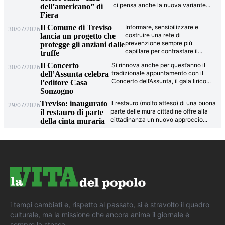
ci pensa anche la nuova variante
...
dell’americano” di
Fiera
Il Comune di Treviso
Informare, sensibilizzare e
30/07/2026
costruire una rete di
lancia un progetto che
prevenzione sempre più
protegge gli anziani dalle
capillare per contrastare il
...
truffe
Il Concerto
Si rinnova anche per quest’anno il
30/07/2026
tradizionale appuntamento con il
dell’Assunta celebra
Concerto dell’Assunta, il gala lirico
...
l’editore Casa
Sonzogno
Treviso: inaugurato
Il restauro (molto atteso) di una buona
29/07/2026
parte delle mura cittadine offre alla
il restauro di parte
cittadinanza un nuovo approccio
...
della cinta muraria
i tempi cambiati e, rispetto al passato, si è stravolto il quadro
culturale, ma la missione che ancora anima il giornale è
sempre la stessa.