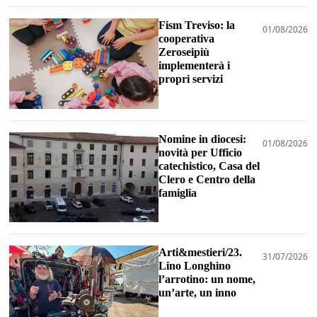
Fism Treviso: la
01/08/2026
cooperativa
Zeroseipiù
implementerà i
propri servizi
Nomine in diocesi:
01/08/2026
novità per Ufficio
catechistico, Casa del
Clero e Centro della
famiglia
Arti&mestieri/23.
31/07/2026
Lino Longhino
l’arrotino: un nome,
un’arte, un inno