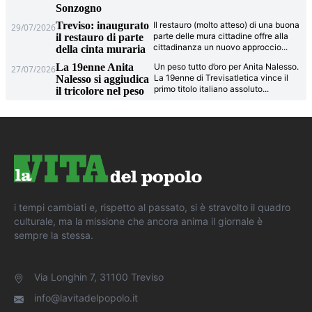
Sonzogno
Treviso: inaugurato
Il restauro (molto atteso) di una buona
29/07/2026
parte delle mura cittadine offre alla
il restauro di parte
cittadinanza un nuovo approccio
...
della cinta muraria
La 19enne Anita
Un peso tutto d’oro per Anita Nalesso.
27/07/2026
La 19enne di Trevisatletica vince il
Nalesso si aggiudica
primo titolo italiano assoluto
...
il tricolore nel peso
i tempi cambiati e, rispetto al passato, si è stravolto il quadro
culturale, ma la missione che ancora anima il giornale è
sempre la stessa.
Via Longhin 7, 31100 Treviso
info@lavitadelpopolo.it