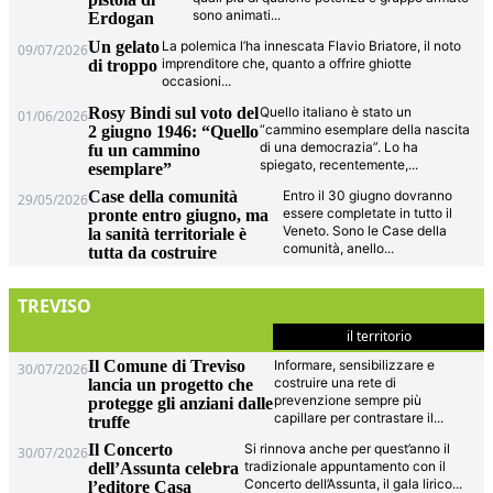
sono animati
...
Erdogan
Un gelato
La polemica l’ha innescata Flavio Briatore, il noto
09/07/2026
imprenditore che, quanto a offrire ghiotte
di troppo
occasioni
...
Rosy Bindi sul voto del
Quello italiano è stato un
01/06/2026
“cammino esemplare della nascita
2 giugno 1946: “Quello
di una democrazia”. Lo ha
fu un cammino
spiegato, recentemente,
...
esemplare”
Case della comunità
Entro il 30 giugno dovranno
29/05/2026
essere completate in tutto il
pronte entro giugno, ma
Veneto. Sono le Case della
la sanità territoriale è
comunità, anello
...
tutta da costruire
TREVISO
il territorio
Il Comune di Treviso
Informare, sensibilizzare e
30/07/2026
costruire una rete di
lancia un progetto che
prevenzione sempre più
protegge gli anziani dalle
capillare per contrastare il
...
truffe
Il Concerto
Si rinnova anche per quest’anno il
30/07/2026
tradizionale appuntamento con il
dell’Assunta celebra
Concerto dell’Assunta, il gala lirico
...
l’editore Casa