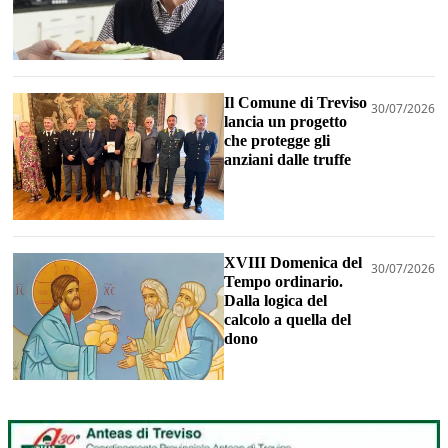
Il Comune di Treviso
30/07/2026
lancia un progetto
che protegge gli
anziani dalle truffe
XVIII Domenica del
30/07/2026
Tempo ordinario.
Dalla logica del
calcolo a quella del
dono