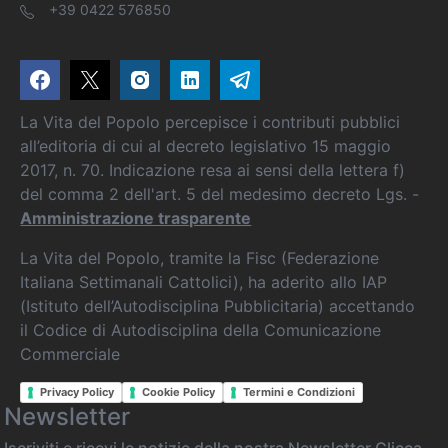
+39 0422 576850
La Vita del Popolo percepisce i contributi pubblici
all’editoria di cui al decreto legislativo 15 maggio
2017, n. 70. Indicazione resa ai sensi della lettera f)
del comma 2 dell'art. 5 del medesimo decreto Lgs. -
Amministrazione trasparente
La Vita del Popolo, tramite la Fisc (Federazione
Italiana Settimanali Cattolici), ha aderito allo IAP
(Istituto dell’Autodisciplina Pubblicitaria) accettando
il Codice di Autodisciplina della Comunicazione
Commerciale
Privacy Policy
Cookie Policy
Termini e Condizioni
Newsletter