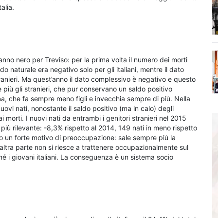
alia.
 anno nero per Treviso: per la prima volta il numero dei morti
aldo naturale era negativo solo per gli italiani, mentre il dato
stranieri. Ma quest’anno il dato complessivo è negativo e questo
iù gli stranieri, che pur conservano un saldo positivo
ana, che fa sempre meno figli e invecchia sempre di più. Nella
nuovi nati, nonostante il saldo positivo (ma in calo) degli
ai morti. I nuovi nati da entrambi i genitori stranieri nel 2015
iù rilevante: -8,3% rispetto al 2014, 149 nati in meno rispetto
to un forte motivo di preoccupazione: sale sempre più la
’altra parte non si riesce a trattenere occupazionalmente sul
o, né i giovani italiani. La conseguenza è un sistema socio