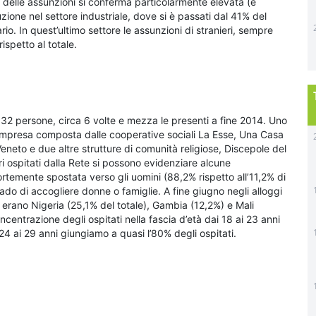
sso delle assunzioni si conferma particolarmente elevata (e
zione nel settore industriale, dove si è passati dal 41% del
io. In quest’ultimo settore le assunzioni di stranieri, sempre
ispetto al totale.
32 persone, circa 6 volte e mezza le presenti a fine 2014. Uno
’Impresa composta dalle cooperative sociali La Esse, Una Casa
 Veneto e due altre strutture di comunità religiose, Discepole del
ri ospitati dalla Rete si possono evidenziare alcune
ortemente spostata verso gli uomini (88,2% rispetto all’11,2% di
ado di accogliere donne o famiglie. A fine giugno negli alloggi
e erano Nigeria (25,1% del totale), Gambia (12,2%) e Mali
centrazione degli ospitati nella fascia d’età dai 18 ai 23 anni
4 ai 29 anni giungiamo a quasi l’80% degli ospitati.