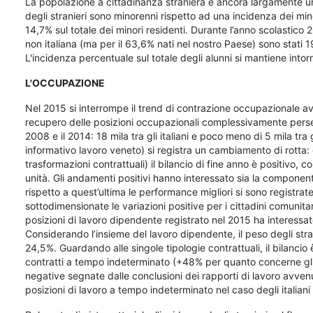
La popolazione a cittadinanza straniera è ancora largamente una
degli stranieri sono minorenni rispetto ad una incidenza dei minori 
14,7% sul totale dei minori residenti. Durante l’anno scolastico 
non italiana (ma per il 63,6% nati nel nostro Paese) sono stati
L'incidenza percentuale sul totale degli alunni si mantiene into
L'OCCUPAZIONE
Nel 2015 si interrompe il trend di contrazione occupazionale a
recupero delle posizioni occupazionali complessivamente perse (
2008 e il 2014: 18 mila tra gli italiani e poco meno di 5 mila tra
informativo lavoro veneto) si registra un cambiamento di rotta:
trasformazioni contrattuali) il bilancio di fine anno è positivo, c
unità. Gli andamenti positivi hanno interessato sia la componente
rispetto a quest’ultima le performance migliori si sono registrat
sottodimensionate le variazioni positive per i cittadini comunitari
posizioni di lavoro dipendente registrato nel 2015 ha interessa
Considerando l’insieme del lavoro dipendente, il peso degli strani
24,5%. Guardando alle singole tipologie contrattuali, il bilancio
contratti a tempo indeterminato (+48% per quanto concerne gli str
negative segnate dalle conclusioni dei rapporti di lavoro avvenu
posizioni di lavoro a tempo indeterminato nel caso degli italiani 