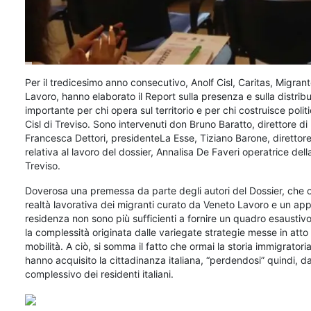
Per il tredicesimo anno consecutivo, Anolf Cisl, Caritas, Migran
Lavoro, hanno elaborato il Report sulla presenza e sulla distrib
importante per chi opera sul territorio e per chi costruisce polit
Cisl di Treviso. Sono intervenuti don Bruno Baratto, direttore 
Francesca Dettori, presidenteLa Esse, Tiziano Barone, direttore
relativa al lavoro del dossier, Annalisa De Faveri operatrice del
Treviso.
Doverosa una premessa da parte degli autori del Dossier, che c
realtà lavorativa dei migranti curato da Veneto Lavoro e un append
residenza non sono più sufficienti a fornire un quadro esaustiv
la complessità originata dalle variegate strategie messe in atto 
mobilità. A ciò, si somma il fatto che ormai la storia immigrator
hanno acquisito la cittadinanza italiana, “perdendosi” quindi, da
complessivo dei residenti italiani.