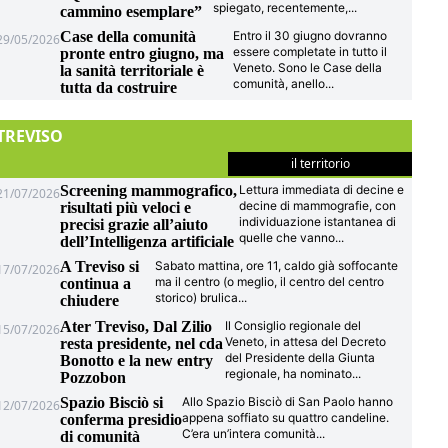
spiegato, recentemente,
...
cammino esemplare”
Case della comunità
Entro il 30 giugno dovranno
29/05/2026
essere completate in tutto il
pronte entro giugno, ma
Veneto. Sono le Case della
la sanità territoriale è
comunità, anello
...
tutta da costruire
TREVISO
il territorio
Screening mammografico,
Lettura immediata di decine e
21/07/2026
decine di mammografie, con
risultati più veloci e
individuazione istantanea di
precisi grazie all’aiuto
quelle che vanno
...
dell’Intelligenza artificiale
A Treviso si
Sabato mattina, ore 11, caldo già soffocante
17/07/2026
ma il centro (o meglio, il centro del centro
continua a
storico) brulica
...
chiudere
Ater Treviso, Dal Zilio
Il Consiglio regionale del
15/07/2026
Veneto, in attesa del Decreto
resta presidente, nel cda
del Presidente della Giunta
Bonotto e la new entry
regionale, ha nominato
...
Pozzobon
Spazio Bisciò si
Allo Spazio Bisciò di San Paolo hanno
12/07/2026
appena soffiato su quattro candeline.
conferma presidio
C’era un’intera comunità
...
di comunità