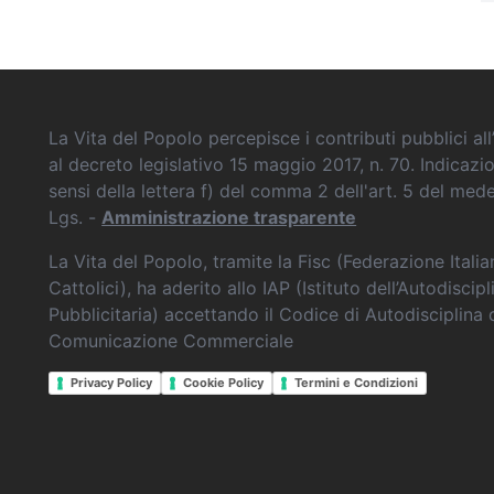
La Vita del Popolo percepisce i contributi pubblici all’
al decreto legislativo 15 maggio 2017, n. 70. Indicazi
sensi della lettera f) del comma 2 dell'art. 5 del me
Lgs. -
Amministrazione trasparente
La Vita del Popolo, tramite la Fisc (Federazione Itali
Cattolici), ha aderito allo IAP (Istituto dell’Autodiscipl
Pubblicitaria) accettando il Codice di Autodisciplina 
Comunicazione Commerciale
Privacy Policy
Cookie Policy
Termini e Condizioni