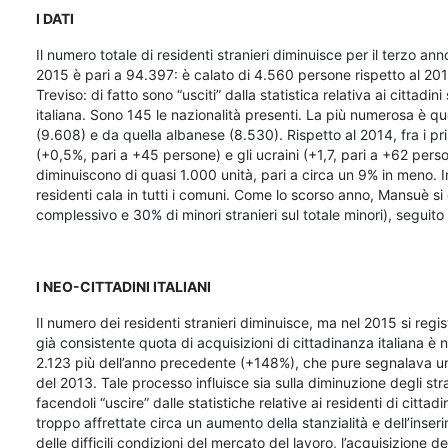
I DATI
Il numero totale di residenti stranieri diminuisce per il terzo ann
2015 è pari a 94.397: è calato di 4.560 persone rispetto al 201
Treviso: di fatto sono “usciti” dalla statistica relativa ai citta
italiana. Sono 145 le nazionalità presenti. La più numerosa è q
(9.608) e da quella albanese (8.530). Rispetto al 2014, fra i pr
(+0,5%, pari a +45 persone) e gli ucraini (+1,7, pari a +62 person
diminuiscono di quasi 1.000 unità, pari a circa un 9% in meno. In 
residenti cala in tutti i comuni. Come lo scorso anno, Mansuè
complessivo e 30% di minori stranieri sul totale minori), seguit
I NEO-CITTADINI ITALIANI
Il numero dei residenti stranieri diminuisce, ma nel 2015 si regist
già consistente quota di acquisizioni di cittadinanza italiana 
2.123 più dell’anno precedente (+148%), che pure segnalava u
del 2013. Tale processo influisce sia sulla diminuzione degli strani
facendoli “uscire” dalle statistiche relative ai residenti di citta
troppo affrettate circa un aumento della stanzialità e dell’inseri
delle difficili condizioni del mercato del lavoro, l’acquisizione d