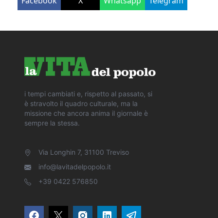
Facebook
X
Whatsapp
Telegram
i tempi cambiati e, rispetto al passato, si
è stravolto il quadro culturale, ma la
missione che ancora anima il giornale è
sempre la stessa.
Via Longhin 7, 31100 Treviso
info@lavitadelpopolo.it
+39 0422 576850