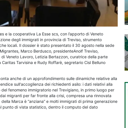
tes e la cooperativa La Esse scs, con l’apporto di Veneto
uzione degli immigrati in provincia di Treviso, strumento
iche locali. Il dossier è stato presentato il 30 agosto nella sede
di Migrantes, Marco Berdusco, presidenteAnolf Treviso,
 di Veneto Lavoro, Letizia Bertazzon, curatrice della parte
la Caritas Tarvisina e Rudy Roffarè, segretario Cisl Belluno
onta anche di un approfondimento sulle dinamiche relative alla
ice sull'accoglienza dei richiedenti asilo: i dati relativi alla
o del fenomeno immigratorio nel Trevigiano, in primo luogo per
dai migranti per far fronte alla crisi, compresa una rinnovata
ia della Marca è “anziana” e molti immigrati di prima generazione
l punto di vista statistico, dentro il computo del dato