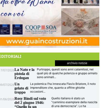
EDITORIALI
archivio notizie
La Nato e la
Purtroppo, questi sono anni calamitosi, nei
17/07/2026
quali più di qualche potenza e gruppo armato
pistola di
sono animati
...
Erdogan
Un
La polemica l’ha innescata Flavio Briatore, il noto
09/07/2026
imprenditore che, quanto a offrire ghiotte
gelato di
occasioni
...
troppo
Rosy Bindi sul voto
Quello italiano è stato un
01/06/2026
“cammino esemplare della nascita
del 2 giugno 1946:
di una democrazia”. Lo ha
“Quello fu un