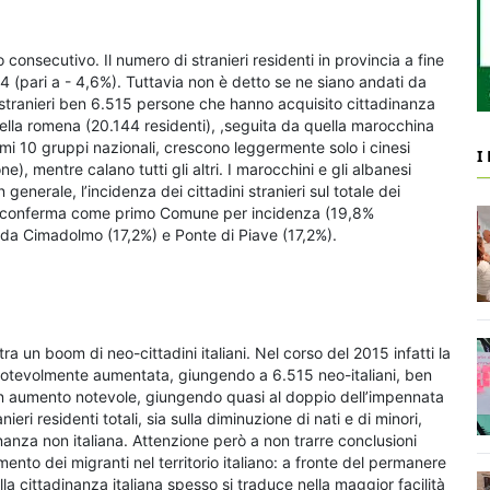
o consecutivo. Il numero di stranieri residenti in provincia a fine
4 (pari a - 4,6%). Tuttavia non è detto se ne siano andati da
dini stranieri ben 6.515 persone che hanno acquisito cittadinanza
uella romena (20.144 residenti), ,seguita da quella marocchina
imi 10 gruppi nazionali, crescono leggermente solo i cinesi
I
e), mentre calano tutti gli altri. I marocchini e gli albanesi
generale, l’incidenza dei cittadini stranieri sul totale dei
 si conferma come primo Comune per incidenza (19,8%
o da Cimadolmo (17,2%) e Ponte di Piave (17,2%).
ra un boom di neo-cittadini italiani. Nel corso del 2015 infatti la
è notevolmente aumentata, giungendo a 6.515 neo-italiani, ben
n aumento notevole, giungendo quasi al doppio dell’impennata
eri residenti totali, sia sulla diminuzione di nati e di minori,
dinanza non italiana. Attenzione però a non trarre conclusioni
mento dei migranti nel territorio italiano: a fronte del permanere
ella cittadinanza italiana spesso si traduce nella maggior facilità