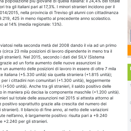
 popolazione più giovane di quella italiana: il 24,4% del totale
tra gli italiani pari al 17,3%. I minori stranieri incidono per il
2014/2015, nella provincia di Treviso gli alunni con cittadinanza
 19.219, 425 in meno rispetto al precedente anno scolastico.
rno al 14% (media regionale: 13%).
vviatosi nella seconda metà del 2008 dando il via ad un primo
circa 23 mila posizioni di lavoro dipendente in meno tra il
 gli stranieri). Nel 2015, secondo i dati del SILV (Sistema
 grazie ad un forte aumento delle nuove assunzioni (e
on un aumento delle posizioni di lavoro in essere di oltre 7 mila
 italiana (+5.330 unità) sia quella straniera (+1.815 unità);
e per i cittadini non comunitari (+1.300 unità), leggermente
 (+500 unità). Anche tra gli stranieri, il saldo positivo delle
to in maniera più decisa la componente maschile (+1.200 unità).
eri sul totale delle assunzioni nel 2015 si attesta attorno al
 è positivo soprattutto grazie alla crescita del numero dei
anieri). Il bilancio di fine anno, al netto delle variazioni
te nell’anno, è largamente positivo: risulta pari a +9.240
e +2.240 per gli stranieri.