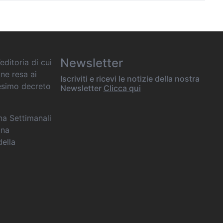
Newsletter
editoria di cui
one resa ai
Iscriviti e ricevi le notizie della nostra
desimo decreto
Newsletter
Clicca qui
ana Settimanali
ina
della