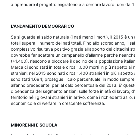
a riprendere il progetto migratorio e a cercare lavoro fuori dall’It
L'ANDAMENTO DEMOGRAFICO
Se si guarda al saldo naturale (i nati meno i morti), il 2015 è un
totali supera il numero dei nati totali. Fino allo scorso anno, il s
complessivo risultava positivo grazie all’apporto dei cittadini 
dovrebbe far scattare un campanello d’allarme perché neanche p
(+1.400), riescono a bloccare il declino della popolazione itali
Marca ci sono stati in totale circa 1.000 morti in più rispetto ai 
stranieri: nel 2015 sono nati circa 1.400 stranieri in più rispetto 
sono stati 1.694; prosegue il calo percentuale, in modo sempre p
all’anno precedente, pari al calo percentuale del 2013. E’ ques
dipendenza del segmento anziani sulle forze in età di lavoro; d
territorio né i giovani stranieri in arrivo, come i richiedenti asil
economico e di welfare in crescente sofferenza.
MINORENNI E SCUOLA