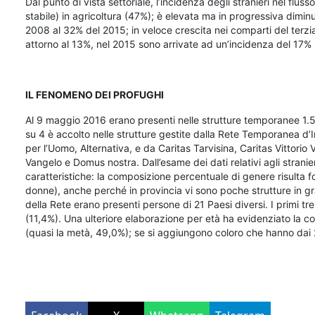
Dal punto di vista settoriale, l’incidenza degli stranieri nel flu
stabile) in agricoltura (47%); è elevata ma in progressiva diminu
2008 al 32% del 2015; in veloce crescita nei comparti del terziar
attorno al 13%, nel 2015 sono arrivate ad un’incidenza del 17% r
IL FENOMENO DEI PROFUGHI
Al 9 maggio 2016 erano presenti nelle strutture temporanee 1.5
su 4 è accolto nelle strutture gestite dalla Rete Temporanea d
per l’Uomo, Alternativa, e da Caritas Tarvisina, Caritas Vittorio
Vangelo e Domus nostra. Dall’esame dei dati relativi agli stranie
caratteristiche: la composizione percentuale di genere risulta f
donne), anche perché in provincia vi sono poche strutture in gr
della Rete erano presenti persone di 21 Paesi diversi. I primi tr
(11,4%). Una ulteriore elaborazione per età ha evidenziato la con
(quasi la metà, 49,0%); se si aggiungono coloro che hanno dai 2