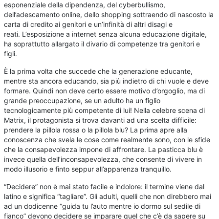
esponenziale della dipendenza, del cyberbullismo,
dell’adescamento online, dello shopping sottraendo di nascosto la
carta di credito ai genitori e un’infinità di altri disagi e
reati. L’esposizione a internet senza alcuna educazione digitale,
ha soprattutto allargato il divario di competenze tra genitori e
figli.
È la prima volta che succede che la generazione educante,
mentre sta ancora educando, sia più indietro di chi vuole e deve
formare. Quindi non deve certo essere motivo d’orgoglio, ma di
grande preoccupazione, se un adulto ha un figlio
tecnologicamente più competente di lui! Nella celebre scena di
Matrix, il protagonista si trova davanti ad una scelta difficile:
prendere la pillola rossa o la pillola blu? La prima apre alla
conoscenza che svela le cose come realmente sono, con le sfide
che la consapevolezza impone di affrontare. La pasticca blu è
invece quella dell’inconsapevolezza, che consente di vivere in
modo illusorio e finto seppur all’apparenza tranquillo.
“Decidere” non è mai stato facile e indolore: il termine viene dal
latino e significa “tagliare”. Gli adulti, quelli che non direbbero mai
ad un dodicenne “guida tu l’auto mentre io dormo sul sedile di
fianco” devono decidere se imparare quel che c’è da sapere su