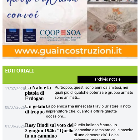
EDITORIALI
archivio notizie
La Nato e la
Purtroppo, questi sono anni calamitosi, nei
17/07/2026
quali più di qualche potenza e gruppo armato
pistola di
sono animati
...
Erdogan
Un gelato
La polemica l’ha innescata Flavio Briatore, il noto
09/07/2026
imprenditore che, quanto a offrire ghiotte
di troppo
occasioni
...
Rosy Bindi sul voto del
Quello italiano è stato un
01/06/2026
“cammino esemplare della nascita
2 giugno 1946: “Quello
di una democrazia”. Lo ha
fu un cammino
spiegato, recentemente,
...