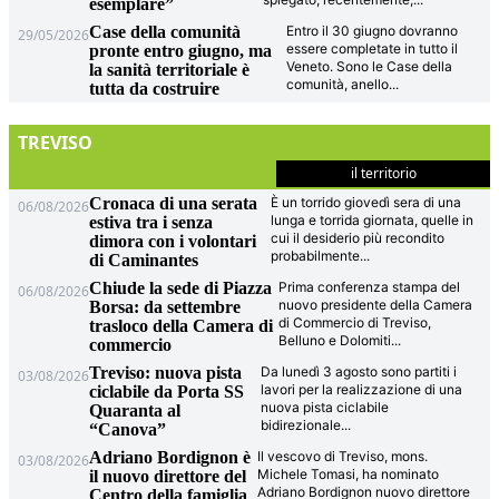
esemplare”
Case della comunità
Entro il 30 giugno dovranno
29/05/2026
essere completate in tutto il
pronte entro giugno, ma
Veneto. Sono le Case della
la sanità territoriale è
comunità, anello
...
tutta da costruire
TREVISO
il territorio
Cronaca di una serata
È un torrido giovedì sera di una
06/08/2026
lunga e torrida giornata, quelle in
estiva tra i senza
cui il desiderio più recondito
dimora con i volontari
probabilmente
...
di Caminantes
Chiude la sede di Piazza
Prima conferenza stampa del
06/08/2026
nuovo presidente della Camera
Borsa: da settembre
di Commercio di Treviso,
trasloco della Camera di
Belluno e Dolomiti
...
commercio
Treviso: nuova pista
Da lunedì 3 agosto sono partiti i
03/08/2026
lavori per la realizzazione di una
ciclabile da Porta SS
nuova pista ciclabile
Quaranta al
bidirezionale
...
“Canova”
Adriano Bordignon è
Il vescovo di Treviso, mons.
03/08/2026
Michele Tomasi, ha nominato
il nuovo direttore del
Adriano Bordignon nuovo direttore
Centro della famiglia