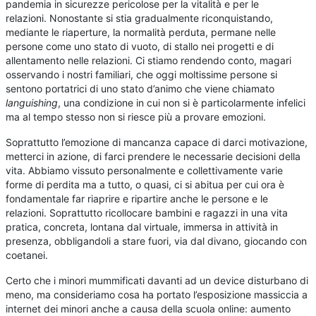
pandemia in sicurezze pericolose per la vitalità e per le
relazioni. Nonostante si stia gradualmente riconquistando,
mediante le riaperture, la normalità perduta, permane nelle
persone come uno stato di vuoto, di stallo nei progetti e di
allentamento nelle relazioni. Ci stiamo rendendo conto, magari
osservando i nostri familiari, che oggi moltissime persone si
sentono portatrici di uno stato d’animo che viene chiamato
languishing
, una condizione in cui non si è particolarmente infelici
ma al tempo stesso non si riesce più a provare emozioni.
Soprattutto l’emozione di mancanza capace di darci motivazione,
metterci in azione, di farci prendere le necessarie decisioni della
vita. Abbiamo vissuto personalmente e collettivamente varie
forme di perdita ma a tutto, o quasi, ci si abitua per cui ora è
fondamentale far riaprire e ripartire anche le persone e le
relazioni. Soprattutto ricollocare bambini e ragazzi in una vita
pratica, concreta, lontana dal virtuale, immersa in attività in
presenza, obbligandoli a stare fuori, via dal divano, giocando con
coetanei.
Certo che i minori mummificati davanti ad un device disturbano di
meno, ma consideriamo cosa ha portato l’esposizione massiccia a
internet dei minori anche a causa della scuola online: aumento