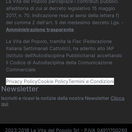
La Vita del Popolo percepisce i contributi pubblici
all’editoria di cui al decreto legislativo 15 maggio
2017, n. 70. Indicazione resa ai sensi della lettera f)
del comma 2 dell'art. 5 del medesimo decreto Lgs. -
Amministrazione trasparente
La Vita del Popolo, tramite la Fisc (Federazione
Italiana Settimanali Cattolici), ha aderito allo IAP
(Istituto dell’Autodisciplina Pubblicitaria) accettando
il Codice di Autodisciplina della Comunicazione
Commerciale
Privacy Policy
Cookie Policy
Termini e Condizioni
Newsletter
Iscriviti e ricevi le notizie della nostra Newsletter
Clicca
qui
2023 2018 La Vita del Popolo Srl - P.IVA 04911700260