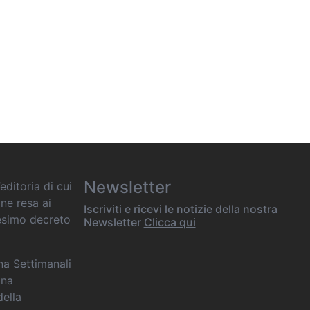
Newsletter
editoria di cui
one resa ai
Iscriviti e ricevi le notizie della nostra
desimo decreto
Newsletter
Clicca qui
ana Settimanali
ina
della