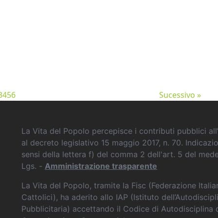
3
4
5
6
Sucessivo »
La Vita del Popolo percepisce i contributi pubblici all’
al decreto legislativo 15 maggio 2017, n. 70. Indicazi
sensi della lettera f) del comma 2 dell'art. 5 del me
Lgs. -
Amministrazione trasparente
La Vita del Popolo, tramite la Fisc (Federazione Itali
Cattolici), ha aderito allo IAP (Istituto dell’Autodiscipl
Pubblicitaria) accettando il Codice di Autodisciplina 