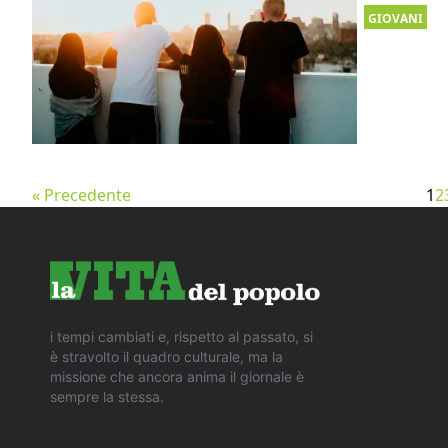
GIOVANI
« Precedente
1
2
i tempi cambiati e, rispetto al passato, si
è stravolto il quadro culturale, ma la
missione che ancora anima il giornale è
sempre la stessa.