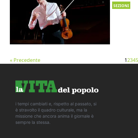
SEZIONI
« Precedente
1
2
3
4
i tempi cambiati e, rispetto al passato, si
è stravolto il quadro culturale, ma la
missione che ancora anima il giornale è
sempre la stessa.