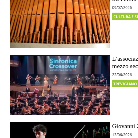
09/07/2026
CULTURA E S
L’associaz
mezzo seco
22/06/2026
TREVIGIANO
Giovanni 
13/06/2026