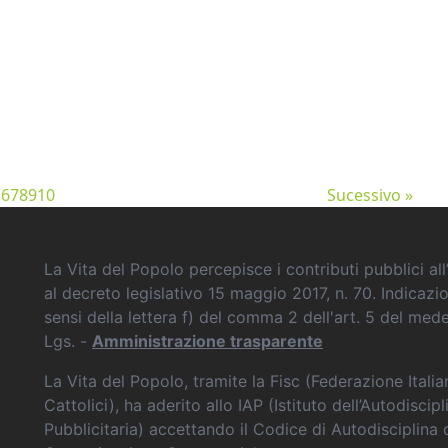
5
6
7
8
9
10
Sucessivo »
La Vita del Popolo percepisce i contributi pubblici all’
al decreto legislativo 15 maggio 2017, n. 70. Indicazi
sensi della lettera f) del comma 2 dell'art. 5 del me
Lgs. -
Amministrazione trasparente
La Vita del Popolo, tramite la Fisc (Federazione Itali
Cattolici), ha aderito allo IAP (Istituto dell’Autodiscipl
Pubblicitaria) accettando il Codice di Autodisciplina 