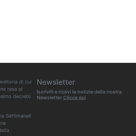
Newsletter
editoria di cui
one resa ai
Iscriviti e ricevi le notizie della nostra
desimo decreto
Newsletter
Clicca qui
ana Settimanali
ina
della