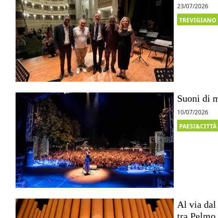
23/07/2026
TREVIGIANO
Suoni di m
10/07/2026
PAESI&CITTÀ
Al via dal
tra Pelmo 