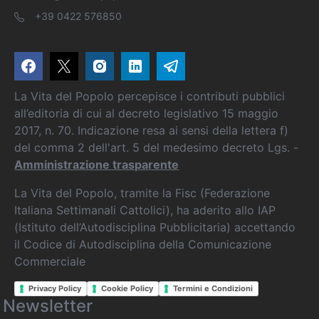
+39 0422 576850
La Vita del Popolo percepisce i contributi pubblici
all’editoria di cui al decreto legislativo 15 maggio
2017, n. 70. Indicazione resa ai sensi della lettera f)
del comma 2 dell'art. 5 del medesimo decreto Lgs. -
Amministrazione trasparente
La Vita del Popolo, tramite la Fisc (Federazione
Italiana Settimanali Cattolici), ha aderito allo IAP
(Istituto dell’Autodisciplina Pubblicitaria) accettando
il Codice di Autodisciplina della Comunicazione
Commerciale
Privacy Policy
Cookie Policy
Termini e Condizioni
Newsletter