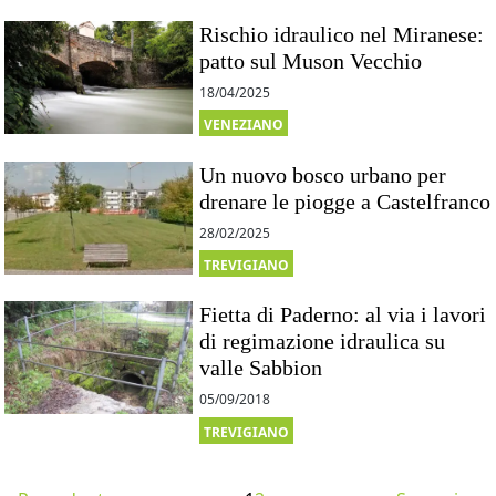
Rischio idraulico nel Miranese:
patto sul Muson Vecchio
18/04/2025
VENEZIANO
Un nuovo bosco urbano per
drenare le piogge a Castelfranco
28/02/2025
TREVIGIANO
Fietta di Paderno: al via i lavori
di regimazione idraulica su
valle Sabbion
05/09/2018
TREVIGIANO