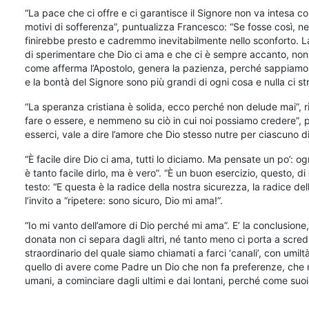
“La pace che ci offre e ci garantisce il Signore non va intesa c
motivi di sofferenza”, puntualizza Francesco: “Se fosse così, ne
finirebbe presto e cadremmo inevitabilmente nello sconforto. L
di sperimentare che Dio ci ama e che ci è sempre accanto, non c
come afferma l’Apostolo, genera la pazienza, perché sappiamo c
e la bontà del Signore sono più grandi di ogni cosa e nulla ci s
“La speranza cristiana è solida, ecco perché non delude mai”, 
fare o essere, e nemmeno su ciò in cui noi possiamo credere”, p
esserci, vale a dire l’amore che Dio stesso nutre per ciascuno di 
“È facile dire Dio ci ama, tutti lo diciamo. Ma pensate un po’: 
è tanto facile dirlo, ma è vero”. “È un buon esercizio, questo, di 
testo: “E questa è la radice della nostra sicurezza, la radice de
l’invito a “ripetere: sono sicuro, Dio mi ama!”.
“Io mi vanto dell’amore di Dio perché mi ama”. E’ la conclusione
donata non ci separa dagli altri, né tanto meno ci porta a scredit
straordinario del quale siamo chiamati a farci ‘canali’, con umiltà
quello di avere come Padre un Dio che non fa preferenze, che n
umani, a cominciare dagli ultimi e dai lontani, perché come suoi fi