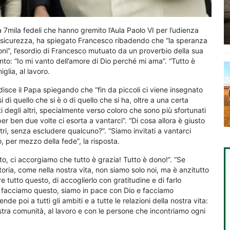
a 7mila fedeli che hanno gremito l’Aula Paolo VI per l’udienza
e la sicurezza, ha spiegato Francesco ribadendo che “la speranza
oni”, l’esordio di Francesco mutuato da un proverbio della sua
anto: “Io mi vanto dell’amore di Dio perché mi ama”. “Tutto è
glia, al lavoro.
rdisce il Papa spiegando che “fin da piccoli ci viene insegnato
di quello che si è o di quello che si ha, oltre a una certa
 degli altri, specialmente verso coloro che sono più sfortunati
er ben due volte ci esorta a vantarci”. “Di cosa allora è giusto
tri, senza escludere qualcuno?”. “Siamo invitati a vantarci
, per mezzo della fede”, la risposta.
to, ci accorgiamo che tutto è grazia! Tutto è dono!”. “Se
oria, come nella nostra vita, non siamo solo noi, ma è anzitutto
re tutto questo, di accoglierlo con gratitudine e di farlo
Se facciamo questo, siamo in pace con Dio e facciamo
de poi a tutti gli ambiti e a tutte le relazioni della nostra vita:
ostra comunità, al lavoro e con le persone che incontriamo ogni