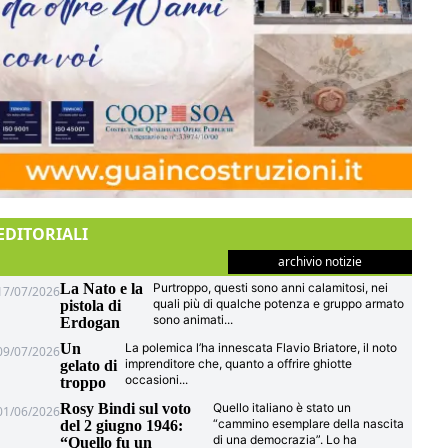
EDITORIALI
archivio notizie
La Nato e la
Purtroppo, questi sono anni calamitosi, nei
17/07/2026
quali più di qualche potenza e gruppo armato
pistola di
sono animati
...
Erdogan
Un
La polemica l’ha innescata Flavio Briatore, il noto
09/07/2026
imprenditore che, quanto a offrire ghiotte
gelato di
occasioni
...
troppo
Rosy Bindi sul voto
Quello italiano è stato un
01/06/2026
“cammino esemplare della nascita
del 2 giugno 1946:
di una democrazia”. Lo ha
“Quello fu un