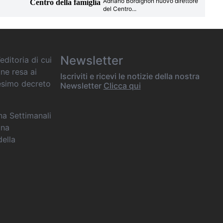
Adriano Bordignon nuovo direttore
Centro della famiglia
del Centro
...
Newsletter
editoria di cui
one resa ai
Iscriviti e ricevi le notizie della nostra
desimo decreto
Newsletter
Clicca qui
ana Settimanali
ina
della