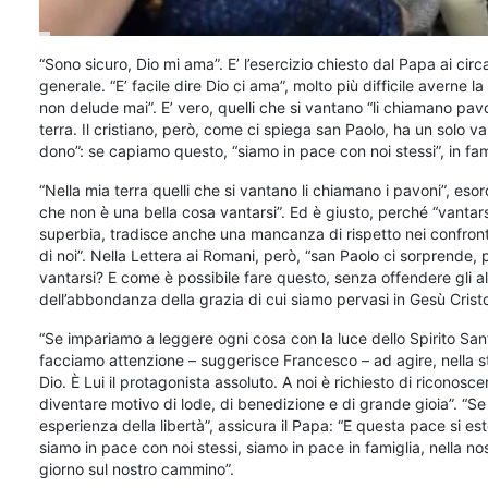
“Sono sicuro, Dio mi ama”. E’ l’esercizio chiesto dal Papa ai circ
generale. “E’ facile dire Dio ci ama”, molto più difficile avern
non delude mai”. E’ vero, quelli che si vantano “li chiamano pav
terra. Il cristiano, però, come ci spiega san Paolo, ha un solo v
dono”: se capiamo questo, “siamo in pace con noi stessi”, in fami
“Nella mia terra quelli che si vantano li chiamano i pavoni”, eso
che non è una bella cosa vantarsi”. Ed è giusto, perché “vantarsi 
superbia, tradisce anche una mancanza di rispetto nei confronti
di noi”. Nella Lettera ai Romani, però, “san Paolo ci sorprende, p
vantarsi? E come è possibile fare questo, senza offendere gli al
dell’abbondanza della grazia di cui siamo pervasi in Gesù Cristo
“Se impariamo a leggere ogni cosa con la luce dello Spirito San
facciamo attenzione – suggerisce Francesco – ad agire, nella st
Dio. È Lui il protagonista assoluto. A noi è richiesto di riconosce
diventare motivo di lode, di benedizione e di grande gioia”. “
esperienza della libertà”, assicura il Papa: “E questa pace si esten
siamo in pace con noi stessi, siamo in pace in famiglia, nella n
giorno sul nostro cammino”.