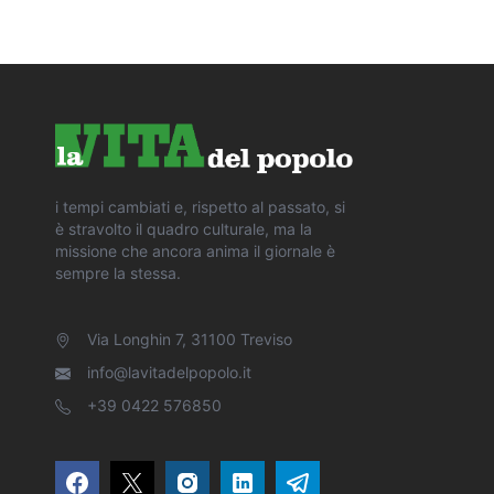
i tempi cambiati e, rispetto al passato, si
è stravolto il quadro culturale, ma la
missione che ancora anima il giornale è
sempre la stessa.
Via Longhin 7, 31100 Treviso
info@lavitadelpopolo.it
+39 0422 576850