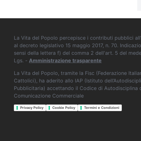
La Vita del Popolo percepisce i contributi pubblici all’
al decreto legislativo 15 maggio 2017, n. 70. Indicazi
sensi della lettera f) del comma 2 dell'art. 5 del me
Lgs. -
Amministrazione trasparente
La Vita del Popolo, tramite la Fisc (Federazione Itali
Cattolici), ha aderito allo IAP (Istituto dell’Autodiscipl
Pubblicitaria) accettando il Codice di Autodisciplina 
Comunicazione Commerciale
Privacy Policy
Cookie Policy
Termini e Condizioni