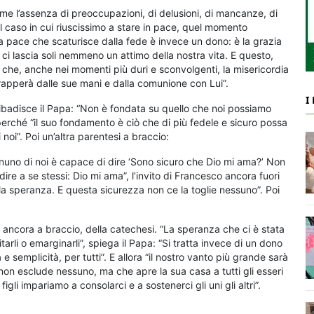
ome l’assenza di preoccupazioni, di delusioni, di mancanze, di
l caso in cui riuscissimo a stare in pace, quel momento
a pace che scaturisce dalla fede è invece un dono: è la grazia
i lascia soli nemmeno un attimo della nostra vita. E questo,
he, anche nei momenti più duri e sconvolgenti, la misericordia
trapperà dalle sue mani e dalla comunione con Lui”.
I
ribadisce il Papa: “Non è fondata su quello che noi possiamo
erché “il suo fondamento è ciò che di più fedele e sicuro possa
noi”. Poi un’altra parentesi a braccio:
ognuno di noi è capace di dire ‘Sono sicuro che Dio mi ama?’ Non
dire a se stessi: Dio mi ama”, l’invito di Francesco ancora fuori
lla speranza. E questa sicurezza non ce la toglie nessuno”. Poi
, ancora a braccio, della catechesi. “La speranza che ci è stata
arli o emarginarli”, spiega il Papa: “Si tratta invece di un dono
 e semplicità, per tutti”. E allora “il nostro vanto più grande sarà
on esclude nessuno, ma che apre la sua casa a tutti gli esseri
gli impariamo a consolarci e a sostenerci gli uni gli altri”.