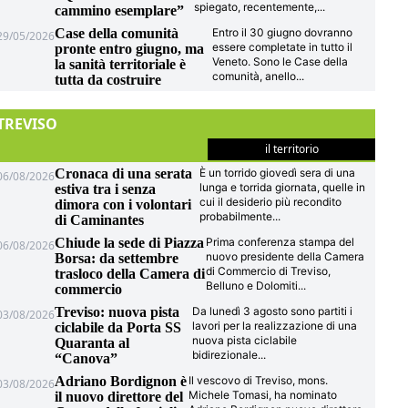
spiegato, recentemente,
...
cammino esemplare”
Case della comunità
Entro il 30 giugno dovranno
29/05/2026
essere completate in tutto il
pronte entro giugno, ma
Veneto. Sono le Case della
la sanità territoriale è
comunità, anello
...
tutta da costruire
TREVISO
il territorio
Cronaca di una serata
È un torrido giovedì sera di una
06/08/2026
lunga e torrida giornata, quelle in
estiva tra i senza
cui il desiderio più recondito
dimora con i volontari
probabilmente
...
di Caminantes
Chiude la sede di Piazza
Prima conferenza stampa del
06/08/2026
nuovo presidente della Camera
Borsa: da settembre
di Commercio di Treviso,
trasloco della Camera di
Belluno e Dolomiti
...
commercio
Treviso: nuova pista
Da lunedì 3 agosto sono partiti i
03/08/2026
lavori per la realizzazione di una
ciclabile da Porta SS
nuova pista ciclabile
Quaranta al
bidirezionale
...
“Canova”
Adriano Bordignon è
Il vescovo di Treviso, mons.
03/08/2026
Michele Tomasi, ha nominato
il nuovo direttore del