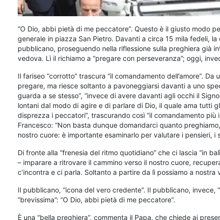
“O Dio, abbi pietà di me peccatore”. Questo è il giusto modo p
generale in piazza San Pietro. Davanti a circa 15 mila fedeli, la
pubblicano, proseguendo nella riflessione sulla preghiera già i
vedova. Lì il richiamo a “pregare con perseveranza”; oggi, inve
Il fariseo “corrotto” trascura “il comandamento dell’amore”. Da un
pregare, ma riesce soltanto a pavoneggiarsi davanti a uno specc
guarda a se stesso”, “invece di avere davanti agli occhi il Sign
lontani dal modo di agire e di parlare di Dio, il quale ama tutti g
disprezza i peccatori”, trascurando così “il comandamento più im
Francesco: “Non basta dunque domandarci quanto preghiamo, 
nostro cuore: è importante esaminarlo per valutare i pensieri, i 
Di fronte alla “frenesia del ritmo quotidiano” che ci lascia “in ba
– imparare a ritrovare il cammino verso il nostro cuore, recuperare
c’incontra e ci parla. Soltanto a partire da lì possiamo a nostra vo
Il pubblicano, “icona del vero credente”. Il pubblicano, invece,
“brevissima”: “O Dio, abbi pietà di me peccatore”.
È una “bella preghiera”, commenta il Papa, che chiede ai presenti 