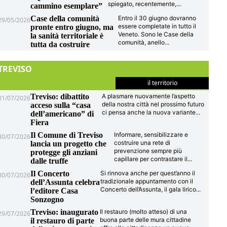
spiegato, recentemente,
...
cammino esemplare”
Case della comunità
Entro il 30 giugno dovranno
29/05/2026
essere completate in tutto il
pronte entro giugno, ma
Veneto. Sono le Case della
la sanità territoriale è
comunità, anello
...
tutta da costruire
TREVISO
il territorio
Treviso: dibattito
A plasmare nuovamente l’aspetto
31/07/2026
della nostra città nel prossimo futuro
acceso sulla “casa
ci pensa anche la nuova variante
...
dell’americano” di
Fiera
Il Comune di Treviso
Informare, sensibilizzare e
30/07/2026
costruire una rete di
lancia un progetto che
prevenzione sempre più
protegge gli anziani
capillare per contrastare il
...
dalle truffe
Il Concerto
Si rinnova anche per quest’anno il
30/07/2026
tradizionale appuntamento con il
dell’Assunta celebra
Concerto dell’Assunta, il gala lirico
...
l’editore Casa
Sonzogno
Treviso: inaugurato
Il restauro (molto atteso) di una
29/07/2026
buona parte delle mura cittadine
il restauro di parte