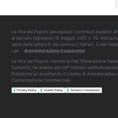
La Vita del Popolo percepisce i contributi pubblici all’
al decreto legislativo 15 maggio 2017, n. 70. Indicazi
sensi della lettera f) del comma 2 dell'art. 5 del me
Lgs. -
Amministrazione trasparente
La Vita del Popolo, tramite la Fisc (Federazione Itali
Cattolici), ha aderito allo IAP (Istituto dell’Autodiscipl
Pubblicitaria) accettando il Codice di Autodisciplina 
Comunicazione Commerciale
Privacy Policy
Cookie Policy
Termini e Condizioni