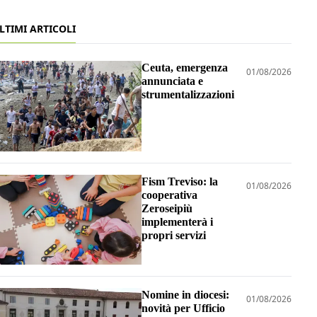
LTIMI ARTICOLI
Ceuta, emergenza
01/08/2026
annunciata e
strumentalizzazioni
Fism Treviso: la
01/08/2026
cooperativa
Zeroseipiù
implementerà i
propri servizi
Nomine in diocesi:
01/08/2026
novità per Ufficio