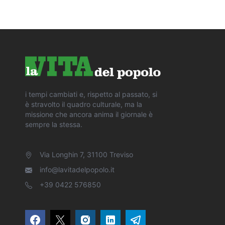
i tempi cambiati e, rispetto al passato, si
è stravolto il quadro culturale, ma la
missione che ancora anima il giornale è
sempre la stessa.
Via Longhin 7, 31100 Treviso
info@lavitadelpopolo.it
+39 0422 576850