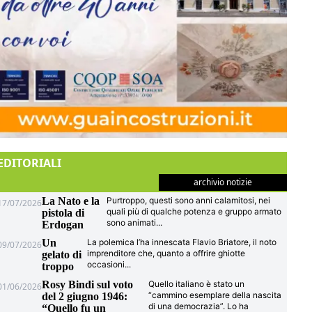
EDITORIALI
archivio notizie
La Nato e la
Purtroppo, questi sono anni calamitosi, nei
17/07/2026
quali più di qualche potenza e gruppo armato
pistola di
sono animati
...
Erdogan
Un
La polemica l’ha innescata Flavio Briatore, il noto
09/07/2026
imprenditore che, quanto a offrire ghiotte
gelato di
occasioni
...
troppo
Rosy Bindi sul voto
Quello italiano è stato un
01/06/2026
“cammino esemplare della nascita
del 2 giugno 1946:
di una democrazia”. Lo ha
“Quello fu un