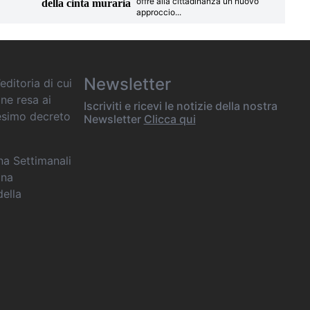
offre alla cittadinanza un nuovo
della cinta muraria
approccio
...
Newsletter
editoria di cui
one resa ai
Iscriviti e ricevi le notizie della nostra
desimo decreto
Newsletter
Clicca qui
ana Settimanali
ina
della