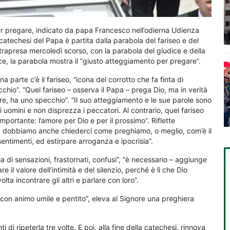
er pregare, indicato da papa Francesco nell’odierna Udienza
 catechesi del Papa è partita dalla parabola del fariseo e del
ntrapresa mercoledì scorso, con la parabola del giudice e della
ce, la parabola mostra il “giusto atteggiamento per pregare”.
a parte c’è il fariseo, “icona del corrotto che fa finta di
hio”. “Quel fariseo – osserva il Papa – prega Dio, ma in verità
ore, ha uno specchio”. “Il suo atteggiamento e le sue parole sono
li uomini e non disprezza i peccatori. Al contrario, quel fariseo
portante: l’amore per Dio e per il prossimo”. Riflette
dobbiamo anche chiederci come preghiamo, o meglio, com’è il
sentimenti, ed estirpare arroganza e ipocrisia”.
lìa di sensazioni, frastornati, confusi”, “è necessario – aggiunge
 il valore dell’intimità e del silenzio, perché è lì che Dio
lta incontrare gli altri e parlare con loro”.
 “con animo umile e pentito”, eleva al Signore una preghiera
di ripeterla tre volte. E poi, alla fine della catechesi, rinnova