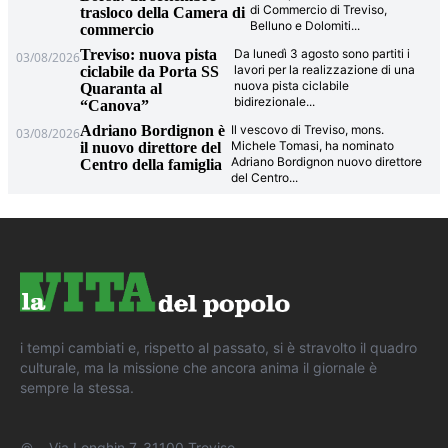
di Commercio di Treviso,
trasloco della Camera di
Belluno e Dolomiti
...
commercio
Treviso: nuova pista
Da lunedì 3 agosto sono partiti i
03/08/2026
lavori per la realizzazione di una
ciclabile da Porta SS
nuova pista ciclabile
Quaranta al
bidirezionale
...
“Canova”
Adriano Bordignon è
Il vescovo di Treviso, mons.
03/08/2026
Michele Tomasi, ha nominato
il nuovo direttore del
Adriano Bordignon nuovo direttore
Centro della famiglia
del Centro
...
i tempi cambiati e, rispetto al passato, si è stravolto il quadro
culturale, ma la missione che ancora anima il giornale è
sempre la stessa.
Via Longhin 7, 31100 Treviso