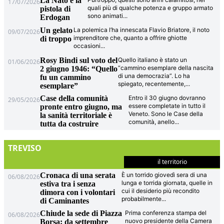
La Nato e la
17/07/2026
quali più di qualche potenza e gruppo armato
pistola di
sono animati
...
Erdogan
Un gelato
La polemica l’ha innescata Flavio Briatore, il noto
09/07/2026
imprenditore che, quanto a offrire ghiotte
di troppo
occasioni
...
Rosy Bindi sul voto del
Quello italiano è stato un
01/06/2026
“cammino esemplare della nascita
2 giugno 1946: “Quello
di una democrazia”. Lo ha
fu un cammino
spiegato, recentemente,
...
esemplare”
Case della comunità
Entro il 30 giugno dovranno
29/05/2026
essere completate in tutto il
pronte entro giugno, ma
Veneto. Sono le Case della
la sanità territoriale è
comunità, anello
...
tutta da costruire
TREVISO
il territorio
Cronaca di una serata
È un torrido giovedì sera di una
06/08/2026
lunga e torrida giornata, quelle in
estiva tra i senza
cui il desiderio più recondito
dimora con i volontari
probabilmente
...
di Caminantes
Chiude la sede di Piazza
Prima conferenza stampa del
06/08/2026
nuovo presidente della Camera
Borsa: da settembre