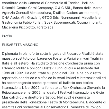
contributo della Camera di Commercio di Treviso –Belluno-
Dolomiti, Centro Carni Company, G & G SRL, Banca della Marca,
Agenzia Generali Montebelluna, Distline, Cadore arredamenti,
CNA Asolo, Vini Graziani, GTOG Srls, Nonnonanni, Macelleria e
Gastronomia Fabio Furlan, Spak Supermercati, Cosmo impianti,
Macelleria Piccolotto, Forato spa.
Profilo
ELISABETTA MASCHIO
Diplomata in pianoforte sotto la guida di Riccardo Risaliti è stata
maestro sostituto con Laurence Foster a Parigi e in vari Teatri in
Italia e all’ estero. Ha studiato direzione d’orchestra prima con
Edoardo Muller e poi con Gustav Kuhn, di cui è assistente dal
1989 al 1992. Ha debuttato sul podio nel 1991 e ha poi diretto
repertorio operistico e sinfonico in teatri italiani e internazionali ed
ha accompagnato anche spettacoli di balletto con étoiles
internazionali. Nel 2002 ha fondato LaRé - Orchestra Giovanile la
Réjouissance e nel 2005 ha ideato il Festival Internazionale Gioie
Musicali di cui è direttore artistico. Nel 2021 è nominata
presidente della Fondazione Teatro di Montebelluna. È docente di
esercitazioni orchestrali al Conservatorio F. Venezze di Rovigo.