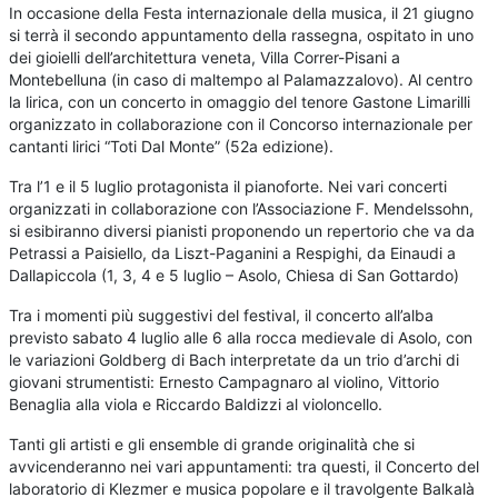
In occasione della Festa internazionale della musica, il 21 giugno
si terrà il secondo appuntamento della rassegna, ospitato in uno
dei gioielli dell’architettura veneta, Villa Correr-Pisani a
Montebelluna (in caso di maltempo al Palamazzalovo). Al centro
la lirica, con un concerto in omaggio del tenore Gastone Limarilli
organizzato in collaborazione con il Concorso internazionale per
cantanti lirici “Toti Dal Monte” (52a edizione).
Tra l’1 e il 5 luglio protagonista il pianoforte. Nei vari concerti
organizzati in collaborazione con l’Associazione F. Mendelssohn,
si esibiranno diversi pianisti proponendo un repertorio che va da
Petrassi a Paisiello, da Liszt-Paganini a Respighi, da Einaudi a
Dallapiccola (1, 3, 4 e 5 luglio – Asolo, Chiesa di San Gottardo)
Tra i momenti più suggestivi del festival, il concerto all’alba
previsto sabato 4 luglio alle 6 alla rocca medievale di Asolo, con
le variazioni Goldberg di Bach interpretate da un trio d’archi di
giovani strumentisti: Ernesto Campagnaro al violino, Vittorio
Benaglia alla viola e Riccardo Baldizzi al violoncello.
Tanti gli artisti e gli ensemble di grande originalità che si
avvicenderanno nei vari appuntamenti: tra questi, il Concerto del
laboratorio di Klezmer e musica popolare e il travolgente Balkalà