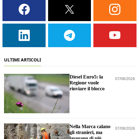
ULTIMI ARTICOLI
Diesel Euro5: la
07/08/2026
Regione vuole
rinviare il blocco
Nella Marca calano
07/08/2026
gli stranieri, ma
lavorano di più