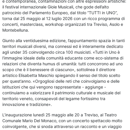
e contemporanea, contaminazioni con altre espressioni artistiche:
il festival internazionale Gioie Musicali, che gode dell’alto
patrocinio del Parlamento Europeo, dal titolo “TUTTI in UNO”,
torna dal 25 maggio al 12 luglio 2026 con un ricco programma di
concerti, masterclass, workshop organizzati tra Treviso, Asolo e
Montebelluna.
Giunto alla ventiduesima edizione, l’appuntamento spazia in tanti
territori musicali diversi, ma connessi ed è interamente dedicato
agli under 35 coinvolgendo circa 100 musicisti. «Tutti in Uno è
l’immagine ideale della comunità educante come eco-sistema di
relazioni che diventa humus di umanità: tutti concorrono ad uno
scopo che è il benessere di ciascuno», sottolinea il direttore
artistico Elisabetta Maschio spiegando il senso del titolo scelto
per quest’anno. «Orgogliosi delle reti che coinvolgiamo e delle
istituzioni che qui vengono rappresentate - aggiunge -
continuiamo a valorizzare il patrimonio culturale e musicale del
territorio veneto, consapevoli del legame fortissimo tra
innovazione e tradizione».
L’inaugurazione lunedì 25 maggio alle 20 a Treviso, al Teatro
Comunale Mario Del Monaco, con un concerto spettacolo molto
coinvolgente, che si snoda attraverso un racconto e un viaggio