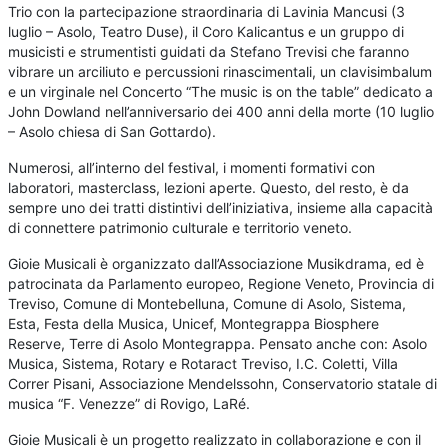
Trio con la partecipazione straordinaria di Lavinia Mancusi (3
luglio – Asolo, Teatro Duse), il Coro Kalicantus e un gruppo di
musicisti e strumentisti guidati da Stefano Trevisi che faranno
vibrare un arciliuto e percussioni rinascimentali, un clavisimbalum
e un virginale nel Concerto “The music is on the table” dedicato a
John Dowland nell’anniversario dei 400 anni della morte (10 luglio
– Asolo chiesa di San Gottardo).
Numerosi, all’interno del festival, i momenti formativi con
laboratori, masterclass, lezioni aperte. Questo, del resto, è da
sempre uno dei tratti distintivi dell’iniziativa, insieme alla capacità
di connettere patrimonio culturale e territorio veneto.
Gioie Musicali è organizzato dall’Associazione Musikdrama, ed è
patrocinata da Parlamento europeo, Regione Veneto, Provincia di
Treviso, Comune di Montebelluna, Comune di Asolo, Sistema,
Esta, Festa della Musica, Unicef, Montegrappa Biosphere
Reserve, Terre di Asolo Montegrappa. Pensato anche con: Asolo
Musica, Sistema, Rotary e Rotaract Treviso, I.C. Coletti, Villa
Correr Pisani, Associazione Mendelssohn, Conservatorio statale di
musica “F. Venezze” di Rovigo, LaRé.
Gioie Musicali è un progetto realizzato in collaborazione e con il