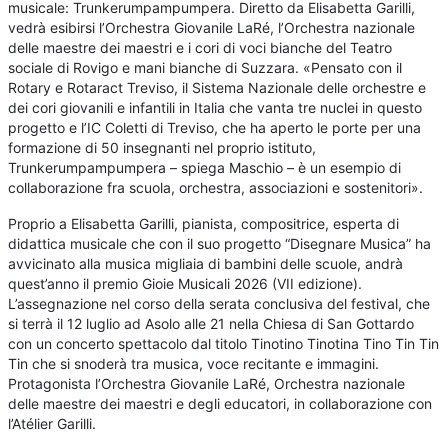
musicale: Trunkerumpampumpera. Diretto da Elisabetta Garilli,
vedrà esibirsi l’Orchestra Giovanile LaRé, l’Orchestra nazionale
delle maestre dei maestri e i cori di voci bianche del Teatro
sociale di Rovigo e mani bianche di Suzzara. «Pensato con il
Rotary e Rotaract Treviso, il Sistema Nazionale delle orchestre e
dei cori giovanili e infantili in Italia che vanta tre nuclei in questo
progetto e l’IC Coletti di Treviso, che ha aperto le porte per una
formazione di 50 insegnanti nel proprio istituto,
Trunkerumpampumpera – spiega Maschio – è un esempio di
collaborazione fra scuola, orchestra, associazioni e sostenitori».
Proprio a Elisabetta Garilli, pianista, compositrice, esperta di
didattica musicale che con il suo progetto “Disegnare Musica” ha
avvicinato alla musica migliaia di bambini delle scuole, andrà
quest’anno il premio Gioie Musicali 2026 (VII edizione).
L’assegnazione nel corso della serata conclusiva del festival, che
si terrà il 12 luglio ad Asolo alle 21 nella Chiesa di San Gottardo
con un concerto spettacolo dal titolo Tinotino Tinotina Tino Tin Tin
Tin che si snoderà tra musica, voce recitante e immagini.
Protagonista l’Orchestra Giovanile LaRé, Orchestra nazionale
delle maestre dei maestri e degli educatori, in collaborazione con
l’Atélier Garilli.