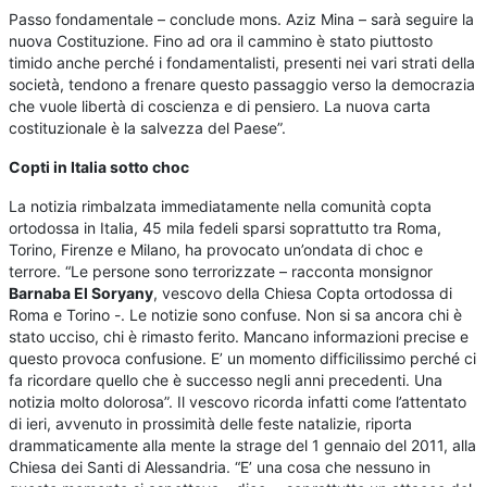
Passo fondamentale – conclude mons. Aziz Mina – sarà seguire la
nuova Costituzione. Fino ad ora il cammino è stato piuttosto
timido anche perché i fondamentalisti, presenti nei vari strati della
società, tendono a frenare questo passaggio verso la democrazia
che vuole libertà di coscienza e di pensiero. La nuova carta
costituzionale è la salvezza del Paese”.
Copti in Italia sotto choc
La notizia rimbalzata immediatamente nella comunità copta
ortodossa in Italia, 45 mila fedeli sparsi soprattutto tra Roma,
Torino, Firenze e Milano, ha provocato un’ondata di choc e
terrore. “Le persone sono terrorizzate – racconta monsignor
Barnaba El Soryany
, vescovo della Chiesa Copta ortodossa di
Roma e Torino -. Le notizie sono confuse. Non si sa ancora chi è
stato ucciso, chi è rimasto ferito. Mancano informazioni precise e
questo provoca confusione. E’ un momento difficilissimo perché ci
fa ricordare quello che è successo negli anni precedenti. Una
notizia molto dolorosa”. Il vescovo ricorda infatti come l’attentato
di ieri, avvenuto in prossimità delle feste natalizie, riporta
drammaticamente alla mente la strage del 1 gennaio del 2011, alla
Chiesa dei Santi di Alessandria. “E’ una cosa che nessuno in