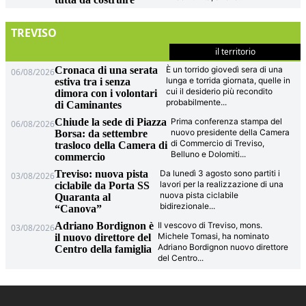
TREVISO
il territorio
Cronaca di una serata
È un torrido giovedì sera di una
06/08/2026
lunga e torrida giornata, quelle in
estiva tra i senza
cui il desiderio più recondito
dimora con i volontari
probabilmente
...
di Caminantes
Chiude la sede di Piazza
Prima conferenza stampa del
06/08/2026
nuovo presidente della Camera
Borsa: da settembre
di Commercio di Treviso,
trasloco della Camera di
Belluno e Dolomiti
...
commercio
Treviso: nuova pista
Da lunedì 3 agosto sono partiti i
03/08/2026
lavori per la realizzazione di una
ciclabile da Porta SS
nuova pista ciclabile
Quaranta al
bidirezionale
...
“Canova”
Adriano Bordignon è
Il vescovo di Treviso, mons.
03/08/2026
Michele Tomasi, ha nominato
il nuovo direttore del
Adriano Bordignon nuovo direttore
Centro della famiglia
del Centro
...