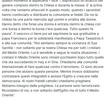
questo momento si aspettava – dice -, soprattutto un attacco del
genere compiuto dentro la Chiesa e durante la messa. E’ la prima
volta che veniamo attaccati in questo modo, quando i sacerdoti
hanno cominciato a distribuire la comunione ai fedeli. Da noi la
chiesa ha una parte riservata agli uomini e un’altra alle donne.
Hanno detto che forse una donna è entrata dentro la chiesa con
una borsa e dentro la borsa c’era qualcosa. Tutto questo fa
paura”. Il vescovo ci tiene poi ad esprimere la sua gratitudine a
papa Francesco per la solidarietà manifestata a Papa Tawadros II
e alla sua comunità. “Noi sentiamo sempre la vicinanza di Sua
Santità – non soltanto per la nostra Chiesa ma per tutti i cristiani
del Medio Oriente. Lui è sensibile e segue la nostra situazione. I
cristiani in Medio Oriente sono rimasti pochissimi dopo tutto quello
che sta succedendo in Iraq e in Siria. Chiediamo alla comunità
internazionale di fare qualcosa contro il terrorismo. Ci sono alcune
persone che aiutano queste persone. Mentre invece dobbiamo
contrastare questi integralisti e aiutare l’Egitto a crescere nella
democrazia. Ai nostri fratelli cattolici chiediamo preghiere.
Abbiamo bisogno della preghiera. Le persone sono terrorizzate.
Ricordatevi di noi, e non soltanto dell’Egitto ma di tutto il Medio
Oriente”.