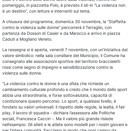
pomeriggio, in piazzetta Polo, è previsto il sit-in “La violenza non
è un destino”, con letture e interventi sul tema.
A chiusura del programma, domenica 30 novembre, la “Staffetta
contro la violenza sulle donne” percorrerà il Terraglio, con
partenza da Dosson di Casier e da Marocco e arrivo in piazza
Caduti a Mogliano Veneto.
La rassegna si è aperta, venerdì 7 novembre, con un’iniziativa dal
valore simbolico: nella sala consiliare del Municipio, il Comune ha
consegnato alle associazioni sportive del territorio braccialetti
rossi come segno di impegno e sensibilizzazione contro la
violenza sulle donne.
“La violenza contro le donne è una sfida che richiede un
cambiamento culturale profondo e credo che il mondo dello sport
abbia una straordinaria, e forse sottovalutata, capacità di
condizionare questo percorso. Lo sport, a qualsiasi livello, è
fondato su valori universali: il rispetto delle regole, la lealtà, il fair
play, il lavoro di squadra - dichiara l’assessora alle Politiche
sociali, Francesca Caccin -. Ma il valore più grande risiede
nell’esempio. Gli atleti e le atlete sono modelli per i nostri giovani e
per l’intera comunità. Facciamo in modo che ogni campo da