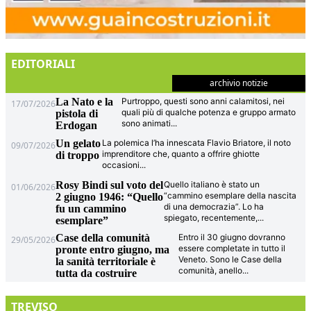
EDITORIALI
archivio notizie
La Nato e la
Purtroppo, questi sono anni calamitosi, nei
17/07/2026
quali più di qualche potenza e gruppo armato
pistola di
sono animati
...
Erdogan
Un gelato
La polemica l’ha innescata Flavio Briatore, il noto
09/07/2026
imprenditore che, quanto a offrire ghiotte
di troppo
occasioni
...
Rosy Bindi sul voto del
Quello italiano è stato un
01/06/2026
“cammino esemplare della nascita
2 giugno 1946: “Quello
di una democrazia”. Lo ha
fu un cammino
spiegato, recentemente,
...
esemplare”
Case della comunità
Entro il 30 giugno dovranno
29/05/2026
essere completate in tutto il
pronte entro giugno, ma
Veneto. Sono le Case della
la sanità territoriale è
comunità, anello
...
tutta da costruire
TREVISO