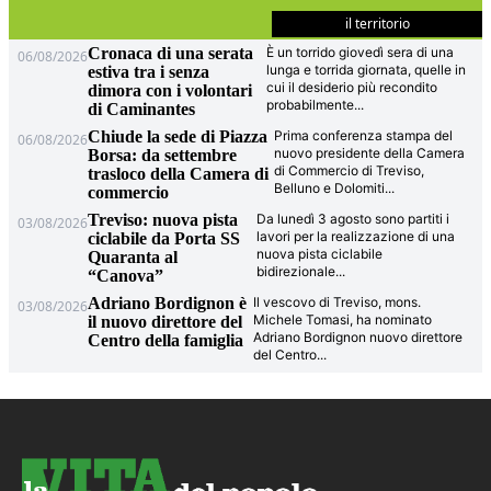
il territorio
Cronaca di una serata
È un torrido giovedì sera di una
06/08/2026
lunga e torrida giornata, quelle in
estiva tra i senza
cui il desiderio più recondito
dimora con i volontari
probabilmente
...
di Caminantes
Chiude la sede di Piazza
Prima conferenza stampa del
06/08/2026
nuovo presidente della Camera
Borsa: da settembre
di Commercio di Treviso,
trasloco della Camera di
Belluno e Dolomiti
...
commercio
Treviso: nuova pista
Da lunedì 3 agosto sono partiti i
03/08/2026
lavori per la realizzazione di una
ciclabile da Porta SS
nuova pista ciclabile
Quaranta al
bidirezionale
...
“Canova”
Adriano Bordignon è
Il vescovo di Treviso, mons.
03/08/2026
Michele Tomasi, ha nominato
il nuovo direttore del
Adriano Bordignon nuovo direttore
Centro della famiglia
del Centro
...