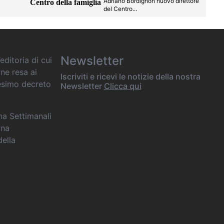
Adriano Bordignon nuovo direttore
Centro della famiglia
del Centro
...
Newsletter
editoria di cui
one resa ai
Iscriviti e ricevi le notizie della nostra
desimo decreto
Newsletter
Clicca qui
ana Settimanali
ina
della