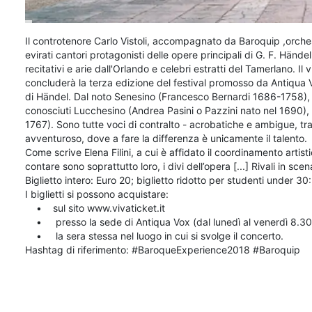
Il controtenore Carlo Vistoli, accompagnato da Baroquip ,orches
evirati cantori protagonisti delle opere principali di G. F. Händel
recitativi e arie dall'Orlando e celebri estratti del Tamerlano.
concluderà la terza edizione del festival promosso da Antiqua Vo
di Händel. Dal noto Senesino (Francesco Bernardi 1686-1758), v
conosciuti Lucchesino (Andrea Pasini o Pazzini nato nel 1690)
1767). Sono tutte voci di contralto - acrobatiche e ambigue, 
avventuroso, dove a fare la differenza è unicamente il talento.
Come scrive Elena Filini, a cui è affidato il coordinamento artis
contare sono soprattutto loro, i divi dell’opera [...] Rivali in scen
Biglietto intero: Euro 20; biglietto ridotto per studenti under 30
I biglietti si possono acquistare:
• sul sito www.vivaticket.it
• presso la sede di Antiqua Vox (dal lunedì al venerdì 8.3
• la sera stessa nel luogo in cui si svolge il concerto.
Hashtag di riferimento: #BaroqueExperience2018 #Baroquip