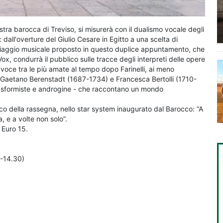
tra barocca di Treviso, si misurerà con il dualismo vocale degli
: dall'overture del Giulio Cesare in Egitto a una scelta di
 Il viaggio musicale proposto in questo duplice appuntamento, che
x, condurrà il pubblico sulle tracce degli interpreti delle opere
oce tra le più amate al tempo dopo Farinelli, ai meno
, Gaetano Berenstadt (1687-1734) e Francesca Bertolli (1710-
trasformiste e androgine - che raccontano un mondo
tico della rassegna, nello star system inaugurato dal Barocco: “A
a, e a volte non solo”.
: Euro 15.
0-14.30)