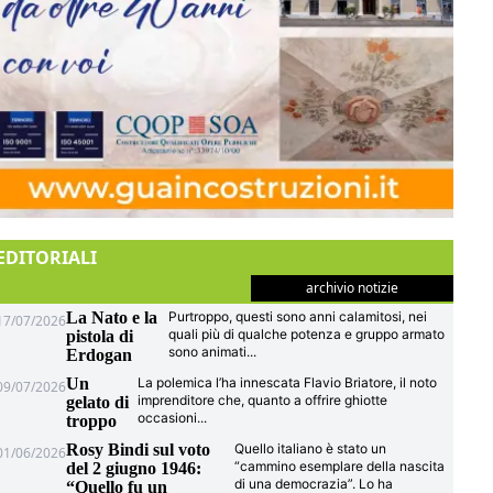
EDITORIALI
archivio notizie
La Nato e la
Purtroppo, questi sono anni calamitosi, nei
17/07/2026
quali più di qualche potenza e gruppo armato
pistola di
sono animati
...
Erdogan
Un
La polemica l’ha innescata Flavio Briatore, il noto
09/07/2026
imprenditore che, quanto a offrire ghiotte
gelato di
occasioni
...
troppo
Rosy Bindi sul voto
Quello italiano è stato un
01/06/2026
“cammino esemplare della nascita
del 2 giugno 1946:
di una democrazia”. Lo ha
“Quello fu un