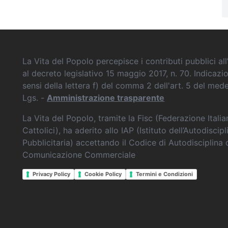
La Vita del Popolo percepisce i contributi pubblici all’
al decreto legislativo 15 maggio 2017, n. 70. Indicazi
sensi della lettera f) del comma 2 dell'art. 5 del me
Lgs. -
Amministrazione trasparente
La Vita del Popolo, tramite la Fisc (Federazione Itali
Cattolici), ha aderito allo IAP (Istituto dell’Autodiscipl
Pubblicitaria) accettando il Codice di Autodisciplina 
Comunicazione Commerciale
Privacy Policy
Cookie Policy
Termini e Condizioni