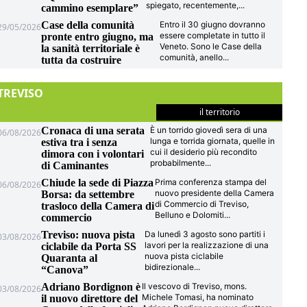
spiegato, recentemente,
...
cammino esemplare”
Case della comunità
Entro il 30 giugno dovranno
29/05/2026
essere completate in tutto il
pronte entro giugno, ma
Veneto. Sono le Case della
la sanità territoriale è
comunità, anello
...
tutta da costruire
TREVISO
il territorio
Cronaca di una serata
È un torrido giovedì sera di una
06/08/2026
lunga e torrida giornata, quelle in
estiva tra i senza
cui il desiderio più recondito
dimora con i volontari
probabilmente
...
di Caminantes
Chiude la sede di Piazza
Prima conferenza stampa del
06/08/2026
nuovo presidente della Camera
Borsa: da settembre
di Commercio di Treviso,
trasloco della Camera di
Belluno e Dolomiti
...
commercio
Treviso: nuova pista
Da lunedì 3 agosto sono partiti i
03/08/2026
lavori per la realizzazione di una
ciclabile da Porta SS
nuova pista ciclabile
Quaranta al
bidirezionale
...
“Canova”
Adriano Bordignon è
Il vescovo di Treviso, mons.
03/08/2026
Michele Tomasi, ha nominato
il nuovo direttore del