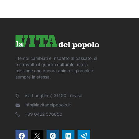
i tempi cambiati e, rispetto al passato, si
è stravolto il quadro culturale, ma la
missione che ancora anima il giornale è
sempre la stessa.
Via Longhin 7, 31100 Treviso
info@lavitadelpopolo.it
+39 0422 576850