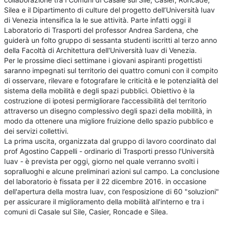
Silea e il Dipartimento di culture del progetto dell’Università Iuav
di Venezia intensifica la le sue attività. Parte infatti oggi il
Laboratorio di Trasporti del professor Andrea Sardena, che
guiderà un folto gruppo di sessanta studenti iscritti al terzo anno
della Facoltà di Architettura dell'Università Iuav di Venezia.
Per le prossime dieci settimane i giovani aspiranti progettisti
saranno impegnati sul territorio dei quattro comuni con il compito
di osservare, rilevare e fotografare le criticità e le potenzialità del
sistema della mobilità e degli spazi pubblici. Obiettivo è la
costruzione di ipotesi permigliorare l’accessibilità del territorio
attraverso un disegno complessivo degli spazi della mobilità, in
modo da ottenere una migliore fruizione dello spazio pubblico e
dei servizi collettivi.
La prima uscita, organizzata dal gruppo di lavoro coordinato dal
prof Agostino Cappelli - ordinario di Trasporti presso l'Università
Iuav - è prevista per oggi, giorno nel quale verranno svolti i
sopralluoghi e alcune preliminari azioni sul campo. La conclusione
del laboratorio è fissata per il 22 dicembre 2016. in occasione
dell'apertura della mostra Iuav, con l’esposizione di 60 "soluzioni"
per assicurare il miglioramento della mobilità all'interno e tra i
comuni di Casale sul Sile, Casier, Roncade e Silea.