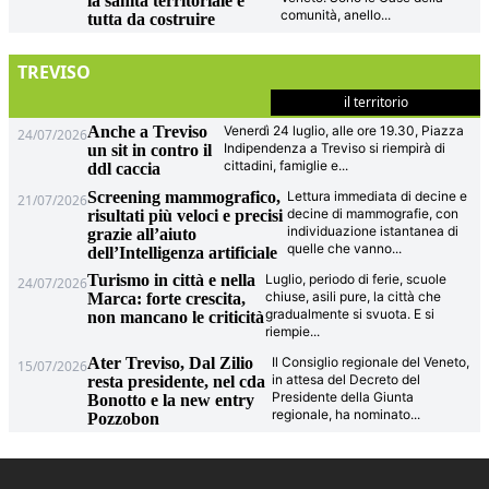
la sanità territoriale è
comunità, anello
...
tutta da costruire
TREVISO
il territorio
Anche a Treviso
Venerdì 24 luglio, alle ore 19.30, Piazza
24/07/2026
Indipendenza a Treviso si riempirà di
un sit in contro il
cittadini, famiglie e
...
ddl caccia
Screening mammografico,
Lettura immediata di decine e
21/07/2026
decine di mammografie, con
risultati più veloci e precisi
individuazione istantanea di
grazie all’aiuto
quelle che vanno
...
dell’Intelligenza artificiale
Turismo in città e nella
Luglio, periodo di ferie, scuole
24/07/2026
chiuse, asili pure, la città che
Marca: forte crescita,
gradualmente si svuota. E si
non mancano le criticità
riempie
...
Ater Treviso, Dal Zilio
Il Consiglio regionale del Veneto,
15/07/2026
in attesa del Decreto del
resta presidente, nel cda
Presidente della Giunta
Bonotto e la new entry
regionale, ha nominato
...
Pozzobon