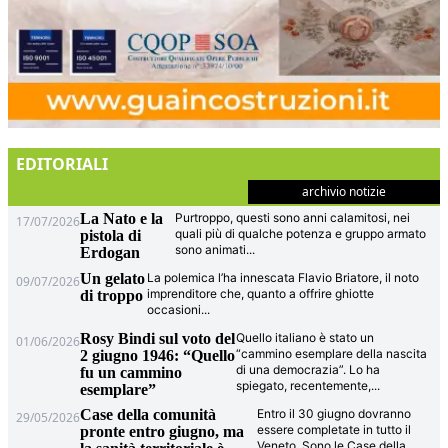
EDITORIALI
archivio notizie
La Nato e la
Purtroppo, questi sono anni calamitosi, nei
17/07/2026
quali più di qualche potenza e gruppo armato
pistola di
sono animati
...
Erdogan
Un gelato
La polemica l’ha innescata Flavio Briatore, il noto
09/07/2026
imprenditore che, quanto a offrire ghiotte
di troppo
occasioni
...
Rosy Bindi sul voto del
Quello italiano è stato un
01/06/2026
“cammino esemplare della nascita
2 giugno 1946: “Quello
di una democrazia”. Lo ha
fu un cammino
spiegato, recentemente,
...
esemplare”
Case della comunità
Entro il 30 giugno dovranno
29/05/2026
essere completate in tutto il
pronte entro giugno, ma
Veneto. Sono le Case della