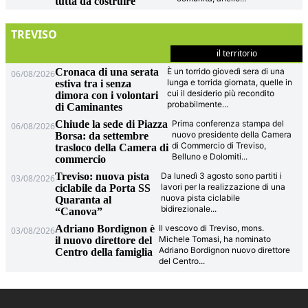
tutta da costruire
TREVISO
il territorio
Cronaca di una serata
È un torrido giovedì sera di una
06/08/2026
lunga e torrida giornata, quelle in
estiva tra i senza
cui il desiderio più recondito
dimora con i volontari
probabilmente
...
di Caminantes
Chiude la sede di Piazza
Prima conferenza stampa del
06/08/2026
nuovo presidente della Camera
Borsa: da settembre
di Commercio di Treviso,
trasloco della Camera di
Belluno e Dolomiti
...
commercio
Treviso: nuova pista
Da lunedì 3 agosto sono partiti i
03/08/2026
lavori per la realizzazione di una
ciclabile da Porta SS
nuova pista ciclabile
Quaranta al
bidirezionale
...
“Canova”
Adriano Bordignon è
Il vescovo di Treviso, mons.
03/08/2026
Michele Tomasi, ha nominato
il nuovo direttore del
Adriano Bordignon nuovo direttore
Centro della famiglia
del Centro
...