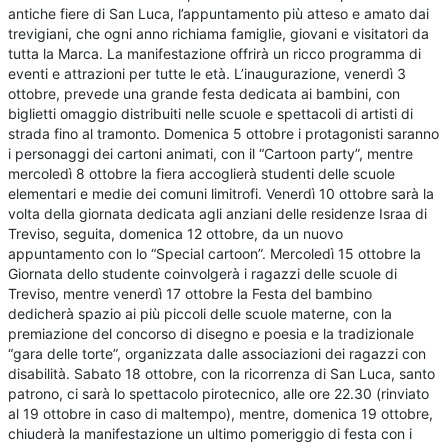
antiche fiere di San Luca, l’appuntamento più atteso e amato dai
trevigiani, che ogni anno richiama famiglie, giovani e visitatori da
tutta la Marca. La manifestazione offrirà un ricco programma di
eventi e attrazioni per tutte le età. L’inaugurazione, venerdì 3
ottobre, prevede una grande festa dedicata ai bambini, con
biglietti omaggio distribuiti nelle scuole e spettacoli di artisti di
strada fino al tramonto. Domenica 5 ottobre i protagonisti saranno
i personaggi dei cartoni animati, con il “Cartoon party”, mentre
mercoledì 8 ottobre la fiera accoglierà studenti delle scuole
elementari e medie dei comuni limitrofi. Venerdì 10 ottobre sarà la
volta della giornata dedicata agli anziani delle residenze Israa di
Treviso, seguita, domenica 12 ottobre, da un nuovo
appuntamento con lo “Special cartoon”. Mercoledì 15 ottobre la
Giornata dello studente coinvolgerà i ragazzi delle scuole di
Treviso, mentre venerdì 17 ottobre la Festa del bambino
dedicherà spazio ai più piccoli delle scuole materne, con la
premiazione del concorso di disegno e poesia e la tradizionale
“gara delle torte”, organizzata dalle associazioni dei ragazzi con
disabilità. Sabato 18 ottobre, con la ricorrenza di San Luca, santo
patrono, ci sarà lo spettacolo pirotecnico, alle ore 22.30 (rinviato
al 19 ottobre in caso di maltempo), mentre, domenica 19 ottobre,
chiuderà la manifestazione un ultimo pomeriggio di festa con i