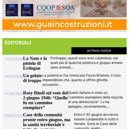
EDITORIALI
archivio notizie
La Nato e la
Purtroppo, questi sono anni calamitosi, nei
17/07/2026
quali più di qualche potenza e gruppo armato
pistola di
sono animati
...
Erdogan
Un gelato
La polemica l’ha innescata Flavio Briatore, il noto
09/07/2026
imprenditore che, quanto a offrire ghiotte
di troppo
occasioni
...
Rosy Bindi sul voto del
Quello italiano è stato un
01/06/2026
“cammino esemplare della nascita
2 giugno 1946: “Quello
di una democrazia”. Lo ha
fu un cammino
spiegato, recentemente,
...
esemplare”
Case della comunità
Entro il 30 giugno dovranno
29/05/2026
essere completate in tutto il
pronte entro giugno, ma
Veneto. Sono le Case della
la sanità territoriale è
comunità, anello
...