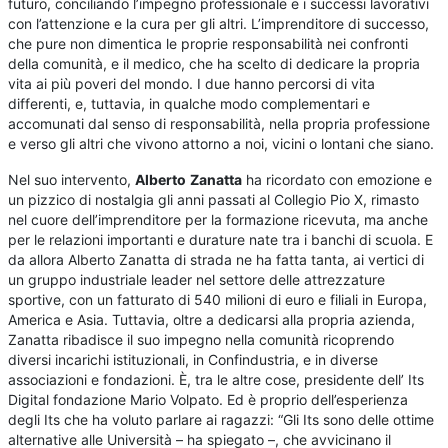
futuro, conciliando l’impegno professionale e i successi lavorativi
con l’attenzione e la cura per gli altri. L’imprenditore di successo,
che pure non dimentica le proprie responsabilità nei confronti
della comunità, e il medico, che ha scelto di dedicare la propria
vita ai più poveri del mondo. I due hanno percorsi di vita
differenti, e, tuttavia, in qualche modo complementari e
accomunati dal senso di responsabilità, nella propria professione
e verso gli altri che vivono attorno a noi, vicini o lontani che siano.
Nel suo intervento,
Alberto
Zanatta
ha ricordato con emozione e
un pizzico di nostalgia gli anni passati al Collegio Pio X, rimasto
nel cuore dell’imprenditore per la formazione ricevuta, ma anche
per le relazioni importanti e durature nate tra i banchi di scuola. E
da allora Alberto Zanatta di strada ne ha fatta tanta, ai vertici di
un gruppo industriale leader nel settore delle attrezzature
sportive, con un fatturato di 540 milioni di euro e filiali in Europa,
America e Asia. Tuttavia, oltre a dedicarsi alla propria azienda,
Zanatta ribadisce il suo impegno nella comunità ricoprendo
diversi incarichi istituzionali, in Confindustria, e in diverse
associazioni e fondazioni. È, tra le altre cose, presidente dell’ Its
Digital fondazione Mario Volpato. Ed è proprio dell’esperienza
degli Its che ha voluto parlare ai ragazzi: “Gli Its sono delle ottime
alternative alle Università – ha spiegato –, che avvicinano il