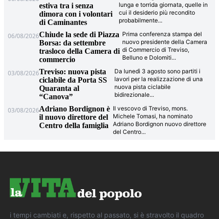
lunga e torrida giornata, quelle in
estiva tra i senza
cui il desiderio più recondito
dimora con i volontari
probabilmente
...
di Caminantes
Chiude la sede di Piazza
Prima conferenza stampa del
06/08/2026
nuovo presidente della Camera
Borsa: da settembre
di Commercio di Treviso,
trasloco della Camera di
Belluno e Dolomiti
...
commercio
Treviso: nuova pista
Da lunedì 3 agosto sono partiti i
03/08/2026
lavori per la realizzazione di una
ciclabile da Porta SS
nuova pista ciclabile
Quaranta al
bidirezionale
...
“Canova”
Adriano Bordignon è
Il vescovo di Treviso, mons.
03/08/2026
Michele Tomasi, ha nominato
il nuovo direttore del
Adriano Bordignon nuovo direttore
Centro della famiglia
del Centro
...
i tempi cambiati e, rispetto al passato, si è stravolto il quadro