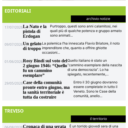
EDITORIALI
archivio notizie
La Nato e la
Purtroppo, questi sono anni calamitosi, nei
17/07/2026
quali più di qualche potenza e gruppo armato
pistola di
sono animati
...
Erdogan
Un gelato
La polemica l’ha innescata Flavio Briatore, il noto
09/07/2026
imprenditore che, quanto a offrire ghiotte
di troppo
occasioni
...
Rosy Bindi sul voto del
Quello italiano è stato un
01/06/2026
“cammino esemplare della nascita
2 giugno 1946: “Quello
di una democrazia”. Lo ha
fu un cammino
spiegato, recentemente,
...
esemplare”
Case della comunità
Entro il 30 giugno dovranno
29/05/2026
essere completate in tutto il
pronte entro giugno, ma
Veneto. Sono le Case della
la sanità territoriale è
comunità, anello
...
tutta da costruire
TREVISO
il territorio
Cronaca di una serata
È un torrido giovedì sera di una
06/08/2026