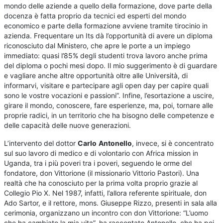
mondo delle aziende a quello della formazione, dove parte della
docenza è fatta proprio da tecnici ed esperti del mondo
economico e parte della formazione avviene tramite tirocinio in
azienda. Frequentare un Its dà l’opportunità di avere un diploma
riconosciuto dal Ministero, che apre le porte a un impiego
immediato: quasi l’85% degli studenti trova lavoro anche prima
del diploma o pochi mesi dopo. Il mio suggerimento è di guardare
e vagliare anche altre opportunità oltre alle Università, di
informarvi, visitare e partecipare agli open day per capire quali
sono le vostre vocazioni e passioni”. Infine, l’esortazione a uscire,
girare il mondo, conoscere, fare esperienze, ma, poi, tornare alle
proprie radici, in un territorio che ha bisogno delle competenze e
delle capacità delle nuove generazioni.
L’intervento del dottor
Carlo
Antonello
, invece, si è concentrato
sul suo lavoro di medico e di volontario con Africa mission in
Uganda, tra i più poveri tra i poveri, seguendo le orme del
fondatore, don Vittorione (il missionario Vittorio Pastori). Una
realtà che ha conosciuto per la prima volta proprio grazie al
Collegio Pio X. Nel 1987, infatti, l’allora referente spirituale, don
Ado Sartor, e il rettore, mons. Giuseppe Rizzo, presenti in sala alla
cerimonia, organizzano un incontro con don Vittorione: “L’uomo
che ha cambiato la mia vita”, ha raccontato Antonello, che ha poi