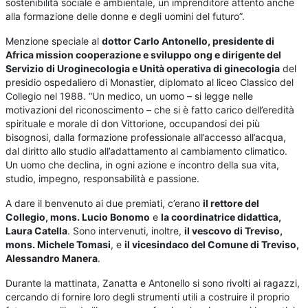
sostenibilità sociale e ambientale, un imprenditore attento anche
alla formazione delle donne e degli uomini del futuro”.
Menzione speciale al
dottor Carlo Antonello, presidente di
Africa mission cooperazione e sviluppo ong e dirigente del
Servizio di Uroginecologia e Unità operativa di ginecologia
del
presidio ospedaliero di Monastier, diplomato al liceo Classico del
Collegio nel 1988. “Un medico, un uomo – si legge nelle
motivazioni del riconoscimento – che si è fatto carico dell’eredità
spirituale e morale di don Vittorione, occupandosi dei più
bisognosi, dalla formazione professionale all’accesso all’acqua,
dal diritto allo studio all’adattamento al cambiamento climatico.
Un uomo che declina, in ogni azione e incontro della sua vita,
studio, impegno, responsabilità e passione.
A dare il benvenuto ai due premiati, c’erano
il rettore del
Collegio, mons. Lucio Bonomo
e
la coordinatrice didattica,
Laura Catella
. Sono intervenuti, inoltre,
il vescovo di Treviso,
mons. Michele Tomasi
, e
il vicesindaco del Comune di Treviso,
Alessandro Manera
.
Durante la mattinata, Zanatta e Antonello si sono rivolti ai ragazzi,
cercando di fornire loro degli strumenti utili a costruire il proprio