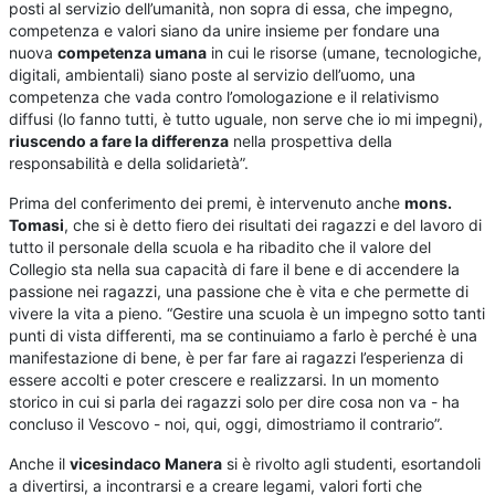
posti al servizio dell’umanità, non sopra di essa, che impegno,
competenza e valori siano da unire insieme per fondare una
nuova
competenza umana
in cui le risorse (umane, tecnologiche,
digitali, ambientali) siano poste al servizio dell’uomo, una
competenza che vada contro l’omologazione e il relativismo
diffusi (lo fanno tutti, è tutto uguale, non serve che io mi impegni),
riuscendo a fare la differenza
nella prospettiva della
responsabilità e della solidarietà”.
Prima del conferimento dei premi, è intervenuto anche
mons.
Tomasi
, che si è detto fiero dei risultati dei ragazzi e del lavoro di
tutto il personale della scuola e ha ribadito che il valore del
Collegio sta nella sua capacità di fare il bene e di accendere la
passione nei ragazzi, una passione che è vita e che permette di
vivere la vita a pieno. “Gestire una scuola è un impegno sotto tanti
punti di vista differenti, ma se continuiamo a farlo è perché è una
manifestazione di bene, è per far fare ai ragazzi l’esperienza di
essere accolti e poter crescere e realizzarsi. In un momento
storico in cui si parla dei ragazzi solo per dire cosa non va - ha
concluso il Vescovo - noi, qui, oggi, dimostriamo il contrario”.
Anche il
vicesindaco Manera
si è rivolto agli studenti, esortandoli
a divertirsi, a incontrarsi e a creare legami, valori forti che