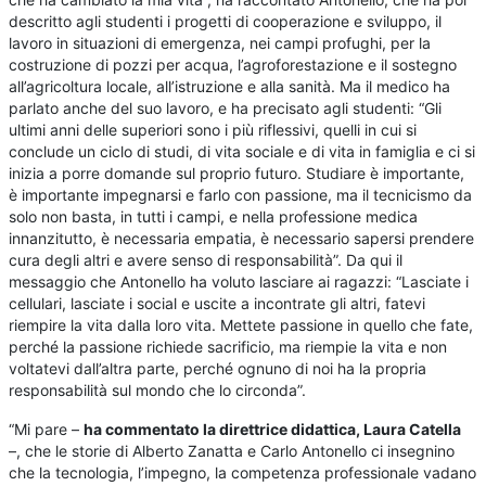
descritto agli studenti i progetti di cooperazione e sviluppo, il
lavoro in situazioni di emergenza, nei campi profughi, per la
costruzione di pozzi per acqua, l’agroforestazione e il sostegno
all’agricoltura locale, all’istruzione e alla sanità. Ma il medico ha
parlato anche del suo lavoro, e ha precisato agli studenti: “Gli
ultimi anni delle superiori sono i più riflessivi, quelli in cui si
conclude un ciclo di studi, di vita sociale e di vita in famiglia e ci si
inizia a porre domande sul proprio futuro. Studiare è importante,
è importante impegnarsi e farlo con passione, ma il tecnicismo da
solo non basta, in tutti i campi, e nella professione medica
innanzitutto, è necessaria empatia, è necessario sapersi prendere
cura degli altri e avere senso di responsabilità”. Da qui il
messaggio che Antonello ha voluto lasciare ai ragazzi: “Lasciate i
cellulari, lasciate i social e uscite a incontrate gli altri, fatevi
riempire la vita dalla loro vita. Mettete passione in quello che fate,
perché la passione richiede sacrificio, ma riempie la vita e non
voltatevi dall’altra parte, perché ognuno di noi ha la propria
responsabilità sul mondo che lo circonda”.
“Mi pare –
ha commentato la direttrice didattica, Laura Catella
–, che le storie di Alberto Zanatta e Carlo Antonello ci insegnino
che la tecnologia, l’impegno, la competenza professionale vadano