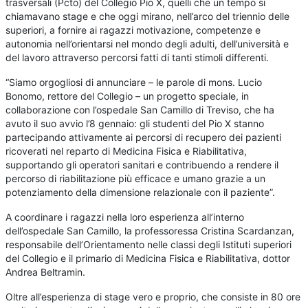
trasversali (Pcto) del Collegio Pio X, quelli che un tempo si
chiamavano stage e che oggi mirano, nell’arco del triennio delle
superiori, a fornire ai ragazzi motivazione, competenze e
autonomia nell’orientarsi nel mondo degli adulti, dell’università e
del lavoro attraverso percorsi fatti di tanti stimoli differenti.
“Siamo orgogliosi di annunciare – le parole di mons. Lucio
Bonomo, rettore del Collegio – un progetto speciale, in
collaborazione con l’ospedale San Camillo di Treviso, che ha
avuto il suo avvio l’8 gennaio: gli studenti del Pio X stanno
partecipando attivamente ai percorsi di recupero dei pazienti
ricoverati nel reparto di Medicina Fisica e Riabilitativa,
supportando gli operatori sanitari e contribuendo a rendere il
percorso di riabilitazione più efficace e umano grazie a un
potenziamento della dimensione relazionale con il paziente”.
A coordinare i ragazzi nella loro esperienza all’interno
dell’ospedale San Camillo, la professoressa Cristina Scardanzan,
responsabile dell’Orientamento nelle classi degli Istituti superiori
del Collegio e il primario di Medicina Fisica e Riabilitativa, dottor
Andrea Beltramin.
Oltre all’esperienza di stage vero e proprio, che consiste in 80 ore