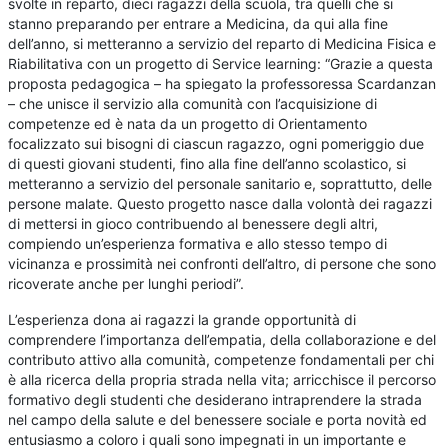
svolte in reparto, dieci ragazzi della scuola, tra quelli che si
stanno preparando per entrare a Medicina, da qui alla fine
dell’anno, si metteranno a servizio del reparto di Medicina Fisica e
Riabilitativa con un progetto di Service learning: “Grazie a questa
proposta pedagogica – ha spiegato la professoressa Scardanzan
– che unisce il servizio alla comunità con l’acquisizione di
competenze ed è nata da un progetto di Orientamento
focalizzato sui bisogni di ciascun ragazzo, ogni pomeriggio due
di questi giovani studenti, fino alla fine dell’anno scolastico, si
metteranno a servizio del personale sanitario e, soprattutto, delle
persone malate. Questo progetto nasce dalla volontà dei ragazzi
di mettersi in gioco contribuendo al benessere degli altri,
compiendo un’esperienza formativa e allo stesso tempo di
vicinanza e prossimità nei confronti dell’altro, di persone che sono
ricoverate anche per lunghi periodi”.
L’esperienza dona ai ragazzi la grande opportunità di
comprendere l’importanza dell’empatia, della collaborazione e del
contributo attivo alla comunità, competenze fondamentali per chi
è alla ricerca della propria strada nella vita; arricchisce il percorso
formativo degli studenti che desiderano intraprendere la strada
nel campo della salute e del benessere sociale e porta novità ed
entusiasmo a coloro i quali sono impegnati in un importante e