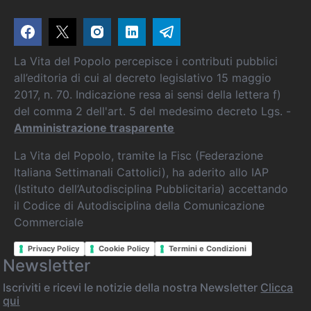
La Vita del Popolo percepisce i contributi pubblici
all’editoria di cui al decreto legislativo 15 maggio
2017, n. 70. Indicazione resa ai sensi della lettera f)
del comma 2 dell'art. 5 del medesimo decreto Lgs. -
Amministrazione trasparente
La Vita del Popolo, tramite la Fisc (Federazione
Italiana Settimanali Cattolici), ha aderito allo IAP
(Istituto dell’Autodisciplina Pubblicitaria) accettando
il Codice di Autodisciplina della Comunicazione
Commerciale
Privacy Policy
Cookie Policy
Termini e Condizioni
Newsletter
Iscriviti e ricevi le notizie della nostra Newsletter
Clicca
qui