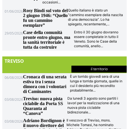
occasioni
...
Rosy Bindi sul voto del
Quello italiano è stato un
01/06/2026
“cammino esemplare della nascita
2 giugno 1946: “Quello
di una democrazia”. Lo ha
fu un cammino
spiegato, recentemente,
...
esemplare”
Case della comunità
Entro il 30 giugno dovranno
29/05/2026
essere completate in tutto il
pronte entro giugno, ma
Veneto. Sono le Case della
la sanità territoriale è
comunità, anello
...
tutta da costruire
TREVISO
il territorio
Cronaca di una serata
È un torrido giovedì sera di una
06/08/2026
lunga e torrida giornata, quelle in
estiva tra i senza
cui il desiderio più recondito
dimora con i volontari
probabilmente
...
di Caminantes
Treviso: nuova pista
Da lunedì 3 agosto sono partiti i
03/08/2026
lavori per la realizzazione di una
ciclabile da Porta SS
nuova pista ciclabile
Quaranta al
bidirezionale
...
“Canova”
Adriano Bordignon è
Il vescovo di Treviso, mons.
03/08/2026
Michele Tomasi, ha nominato
il nuovo direttore del