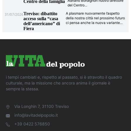
Adriano Bordignon nuovo direttore
Centro della famiglia
del Centro
...
Treviso: dibattito
A plasmare nuovamente l’aspetto
31/07/2026
della nostra città nel prossimo futuro
acceso sulla “casa
ci pensa anche la nuova variante
...
dell’americano” di
Fiera
i tempi cambiati e, rispetto al passato, si è stravolto il quadro
culturale, ma la missione che ancora anima il giornale è
sempre la stessa.
Via Longhin 7, 31100 Treviso
info@lavitadelpopolo.it
+39 0422 576850