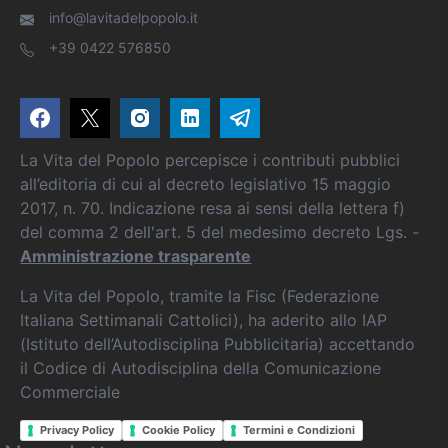
info@lavitadelpopolo.it
+39 0422 576850
La Vita del Popolo percepisce i contributi pubblici
all’editoria di cui al decreto legislativo 15 maggio
2017, n. 70. Indicazione resa ai sensi della lettera f)
del comma 2 dell'art. 5 del medesimo decreto Lgs. -
Amministrazione trasparente
La Vita del Popolo, tramite la Fisc (Federazione
Italiana Settimanali Cattolici), ha aderito allo IAP
(Istituto dell’Autodisciplina Pubblicitaria) accettando
il Codice di Autodisciplina della Comunicazione
Commerciale
Privacy Policy
Cookie Policy
Termini e Condizioni