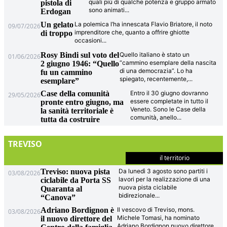
quali più di qualche potenza e gruppo armato
pistola di
sono animati
...
Erdogan
Un gelato
La polemica l’ha innescata Flavio Briatore, il noto
09/07/2026
imprenditore che, quanto a offrire ghiotte
di troppo
occasioni
...
Rosy Bindi sul voto del
Quello italiano è stato un
01/06/2026
“cammino esemplare della nascita
2 giugno 1946: “Quello
di una democrazia”. Lo ha
fu un cammino
spiegato, recentemente,
...
esemplare”
Case della comunità
Entro il 30 giugno dovranno
29/05/2026
essere completate in tutto il
pronte entro giugno, ma
Veneto. Sono le Case della
la sanità territoriale è
comunità, anello
...
tutta da costruire
TREVISO
il territorio
Treviso: nuova pista
Da lunedì 3 agosto sono partiti i
03/08/2026
lavori per la realizzazione di una
ciclabile da Porta SS
nuova pista ciclabile
Quaranta al
bidirezionale
...
“Canova”
Adriano Bordignon è
Il vescovo di Treviso, mons.
03/08/2026
Michele Tomasi, ha nominato
il nuovo direttore del
Adriano Bordignon nuovo direttore