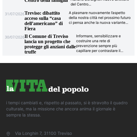
Centro della famiglia
del Centro
...
Treviso: dibattito
A plasmare nuovamente l’aspetto
31/07/2026
della nostra città nel prossimo futuro
acceso sulla “casa
ci pensa anche la nuova variante
...
dell’americano” di
Fiera
Il Comune di Treviso
Informare, sensibilizzare e
30/07/2026
costruire una rete di
lancia un progetto che
prevenzione sempre più
protegge gli anziani dalle
capillare per contrastare il
...
truffe
i tempi cambiati e, rispetto al passato, si è stravolto il quadro
culturale, ma la missione che ancora anima il giornale è
sempre la stessa.
Via Longhin 7, 31100 Treviso