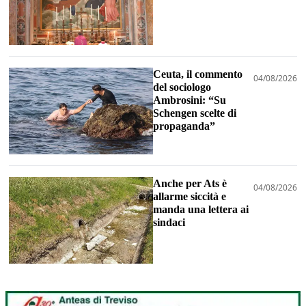
Ceuta, il commento
04/08/2026
del sociologo
Ambrosini: “Su
Schengen scelte di
propaganda”
Anche per Ats è
04/08/2026
allarme siccità e
manda una lettera ai
sindaci