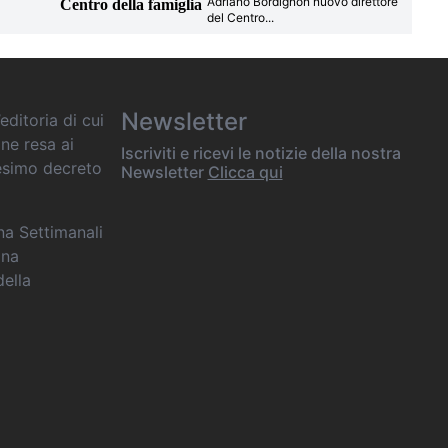
Adriano Bordignon nuovo direttore
Centro della famiglia
del Centro
...
Newsletter
editoria di cui
one resa ai
Iscriviti e ricevi le notizie della nostra
desimo decreto
Newsletter
Clicca qui
ana Settimanali
ina
della