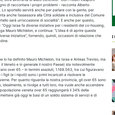
no di raccontare i propri problemi - racconta Alberto
 Lo sportello servirà anche per parlare con la gente, per
nta anche l’assessora alla Città solidale e inclusiva del Comune
rtello sarà un’occasione di socialità”. E anche per questo,
: “Oggi Israa fa diverse iniziative per i residenti del co-housing,
iega Mauro Michielon, e continua: “L’idea è di aprire queste
iverse iniziative”, fornendo, quindi, occasioni di relazione che
I
udine.
me lo ha definito Mauro Michielon, tra Israa e Anteas Treviso, ma
l Veneto e in generale il nostro Paese) sta notevolmente
ano over 65 – in termini assoluti, 1.168.563, tra cui figuravano
igli (e i nipoti) sono i primi incaricati a risolvere le
verne. Per quanto riguarda la nostra provincia, gli over 65 sono
o, idealmente, si rivolge a tutti loro, ma vuole anche accendere
la popolazione veneta over 65 raggiungerà il 34% della
mettere già oggi le basi di un solido sistema di servizi e di