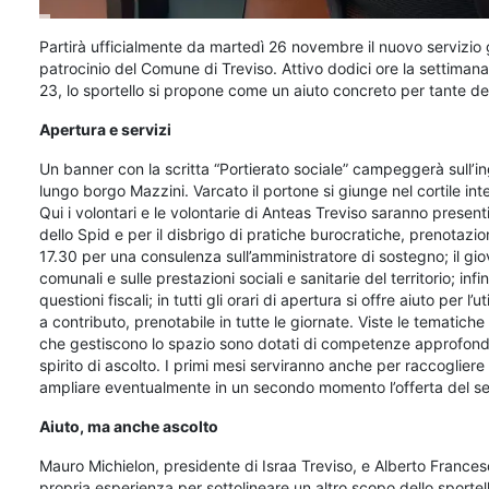
P
artirà ufficialmente da martedì 26 novembre il nuovo servizio g
patrocinio del Comune di Treviso. Attivo dodici ore la settimana 
23, lo sportello si propone come un aiuto concreto per tante de
Apertura e servizi
Un banner con la scritta “Portierato sociale” campeggerà sull’in
lungo borgo Mazzini. Varcato il portone si giunge nel cortile int
Qui i volontari e le volontarie di Anteas Treviso saranno presenti 
dello Spid e per il disbrigo di pratiche burocratiche, prenotazioni
17.30 per una consulenza sull’amministratore di sostegno; il giov
comunali e sulle prestazioni sociali e sanitarie del territorio; infi
questioni fiscali; in tutti gli orari di apertura si offre aiuto per 
a contributo, prenotabile in tutte le giornate. Viste le tematiche 
che gestiscono lo spazio sono dotati di competenze approfondit
spirito di ascolto. I primi mesi serviranno anche per raccoglie
ampliare eventualmente in un secondo momento l’offerta del se
Aiuto, ma anche ascolto
Mauro Michielon, presidente di Israa Treviso, e Alberto Frances
propria esperienza per sottolineare un altro scopo dello sportello,