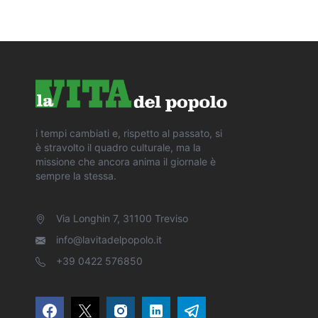
i tempi cambiati e, rispetto al passato, si
è stravolto il quadro culturale, ma la
missione che ancora anima il giornale è
sempre la stessa.
Via Longhin 7, 31100 Treviso
info@lavitadelpopolo.it
+39 0422 576850