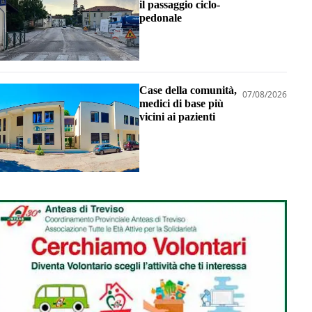
il passaggio ciclo-
pedonale
Case della comunità,
07/08/2026
medici di base più
vicini ai pazienti