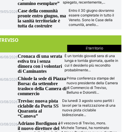
spiegato, recentemente,
...
cammino esemplare”
Case della comunità
Entro il 30 giugno dovranno
29/05/2026
essere completate in tutto il
pronte entro giugno, ma
Veneto. Sono le Case della
la sanità territoriale è
comunità, anello
...
tutta da costruire
TREVISO
il territorio
Cronaca di una serata
È un torrido giovedì sera di una
06/08/2026
lunga e torrida giornata, quelle in
estiva tra i senza
cui il desiderio più recondito
dimora con i volontari
probabilmente
...
di Caminantes
Chiude la sede di Piazza
Prima conferenza stampa del
06/08/2026
nuovo presidente della Camera
Borsa: da settembre
di Commercio di Treviso,
trasloco della Camera di
Belluno e Dolomiti
...
commercio
Treviso: nuova pista
Da lunedì 3 agosto sono partiti i
03/08/2026
lavori per la realizzazione di una
ciclabile da Porta SS
nuova pista ciclabile
Quaranta al
bidirezionale
...
“Canova”
Adriano Bordignon è
Il vescovo di Treviso, mons.
03/08/2026
Michele Tomasi, ha nominato
il nuovo direttore del