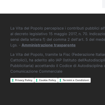
La Vita del Popolo percepisce i contributi pubblici all’
al decreto legislativo 15 maggio 2017, n. 70. Indicazi
sensi della lettera f) del comma 2 dell'art. 5 del me
Lgs. -
Amministrazione trasparente
La Vita del Popolo, tramite la Fisc (Federazione Itali
Cattolici), ha aderito allo IAP (Istituto dell’Autodiscipl
Pubblicitaria) accettando il Codice di Autodisciplina 
Comunicazione Commerciale
Privacy Policy
Cookie Policy
Termini e Condizioni