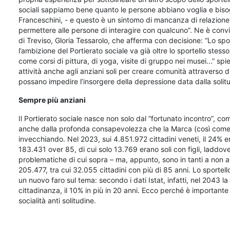
sociali sappiamo bene quanto le persone abbiano voglia e bisog
Franceschini, - e questo è un sintomo di mancanza di relazione.
permettere alle persone di interagire con qualcuno”. Ne è convi
di Treviso, Gloria Tessarolo, che afferma con decisione: “Lo spo
l’ambizione del Portierato sociale va già oltre lo sportello stesso
come corsi di pittura, di yoga, visite di gruppo nei musei...” sp
attività anche agli anziani soli per creare comunità attraverso d
possano impedire l’insorgere della depressione data dalla solit
Sempre più anziani
Il Portierato sociale nasce non solo dal “fortunato incontro”, co
anche dalla profonda consapevolezza che la Marca (così come i
invecchiando. Nel 2023, sui 4.851.972 cittadini veneti, il 24% er
183.431 over 85, di cui solo 13.769 erano soli con figli, laddove i f
problematiche di cui sopra – ma, appunto, sono in tanti a non a
205.477, tra cui 32.055 cittadini con più di 85 anni. Lo sportell
un nuovo faro sul tema: secondo i dati Istat, infatti, nel 2043 
cittadinanza, il 10% in più in 20 anni. Ecco perché è importante 
socialità anti solitudine.