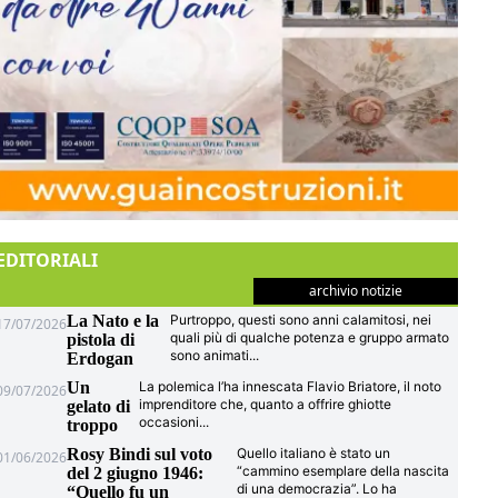
EDITORIALI
archivio notizie
La Nato e la
Purtroppo, questi sono anni calamitosi, nei
17/07/2026
quali più di qualche potenza e gruppo armato
pistola di
sono animati
...
Erdogan
Un
La polemica l’ha innescata Flavio Briatore, il noto
09/07/2026
imprenditore che, quanto a offrire ghiotte
gelato di
occasioni
...
troppo
Rosy Bindi sul voto
Quello italiano è stato un
01/06/2026
“cammino esemplare della nascita
del 2 giugno 1946:
di una democrazia”. Lo ha
“Quello fu un