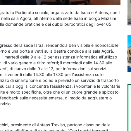
ratuito Portierato sociale, organizzato da Israa e Anteas, con il
nella sala Agorà, all’interno della sede Israa in borgo Mazzini
lle domande pratiche e dei dubbi burocratici degli over 65.
gresso della sede Israa, rendendola ben visibile e riconoscibile
erno e una porta a vetri sulla destra conduce alla sala Agorà.
il martedì dalle 9 alle 12 per assistenza informatica all’utilizzo
 di vario genere e ritiro referti; il mercoledì dalle 14.30 alle
edì, di nuovo dalle 9 alle 12, per informazioni sui servizi
ne, il venerdì dalle 14.30 alle 17.30 per l’assistenza sulle
l’utilizzo di smartphone e pc ed è previsto un servizio di trasporto
su cui a oggi si concentra l’assistenza, i volontari e le volontarie
e e molto specifiche, oltre che di un cuore grande e spiccato
re feedback sulle necessità emerse, di modo da aggiustare o
rvizio.
chini, presidente di Anteas Treviso, partono ciascuno dalla
 oltre all’offerta di aiuto concreto. “Con i nostri trasporti