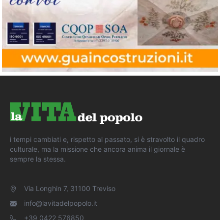
i tempi cambiati e, rispetto al passato, si è stravolto il quadro
culturale, ma la missione che ancora anima il giornale è
sempre la stessa.
Via Longhin 7, 31100 Treviso
info@lavitadelpopolo.it
+39 0422 576850