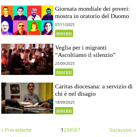
Giornata mondiale dei poveri:
mostra in oratorio del Duomo
07/11/2025
DIOCESI
Veglia per i migranti
“Ascoltiamo il silenzio”
25/09/2025
DIOCESI
Caritas diocesana: a servizio di
chi è nel disagio
18/09/2025
DIOCESI
« Precedente
1
2
3
4
5
6
7
Sucessivo »