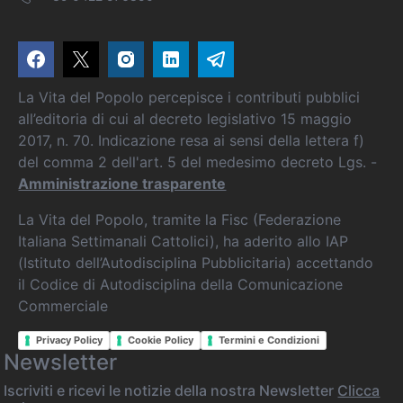
La Vita del Popolo percepisce i contributi pubblici
all’editoria di cui al decreto legislativo 15 maggio
2017, n. 70. Indicazione resa ai sensi della lettera f)
del comma 2 dell'art. 5 del medesimo decreto Lgs. -
Amministrazione trasparente
La Vita del Popolo, tramite la Fisc (Federazione
Italiana Settimanali Cattolici), ha aderito allo IAP
(Istituto dell’Autodisciplina Pubblicitaria) accettando
il Codice di Autodisciplina della Comunicazione
Commerciale
Privacy Policy
Cookie Policy
Termini e Condizioni
Newsletter
Iscriviti e ricevi le notizie della nostra Newsletter
Clicca