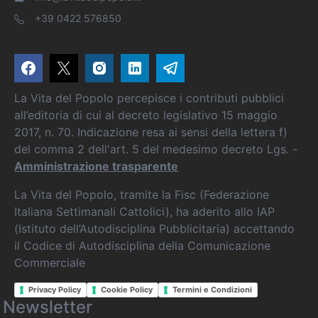
+39 0422 576850
La Vita del Popolo percepisce i contributi pubblici
all’editoria di cui al decreto legislativo 15 maggio
2017, n. 70. Indicazione resa ai sensi della lettera f)
del comma 2 dell'art. 5 del medesimo decreto Lgs. -
Amministrazione trasparente
La Vita del Popolo, tramite la Fisc (Federazione
Italiana Settimanali Cattolici), ha aderito allo IAP
(Istituto dell’Autodisciplina Pubblicitaria) accettando
il Codice di Autodisciplina della Comunicazione
Commerciale
Privacy Policy
Cookie Policy
Termini e Condizioni
Newsletter