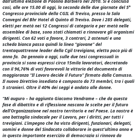
dall’ultima elezione di Paolino Barbiero nel 2010. Si è conclusa
così, alle ore 15.00 di oggi, la seconda delle due giornate del 5°
Congresso provinciale della CGIL di Treviso, presso la Sala
Convegni del Bhr Hotel di Quinto di Treviso. Dove i 285 delegati,
eletti per metà nei 12 Congressi di categoria e per metà nelle
assemblee di base, sono stati chiamati a rinnovare gli organismi
dirigenti. Con 62 voti a favore, 3 contrari, 2 astenuti e una
scheda bianca passa quindi la linea “giovane” del
trentaquattrenne leader della Cgil trevigiana, eletto poco più di
anno fa. Da gennaio a oggi, sulle due tesi congressuali in
provincia si sono espressi circa 15mila lavoratori, decretando
con il 96,76% di voti favorevoli la vittoria del documento di
maggioranza “Il Lavoro decide il Futuro” firmato dalla Camusso.
Il nuovo Direttivo insediato è composto da 73 membri, tra i quali
5 stranieri. Oltre il 40% dei seggi è andato alle donne.
“Mi auguro – ha aggiunto Giacomo Vendrame – che da questa
fase di dibattito e di riflessione nascano le scelte per il futuro
dell’Organizzazione nel nostro territorio e nel Paese. La nostra è
una battaglia sindacale per il Lavoro, per i diritti, per tutti i
trevigiani. L’impegno che ha visto dirigenti, funzionari, delegati,
uomini e donne del Sindacato collaborare in quest’ultimo anno e
in questo importante esercizio di democrazia si rinnova da