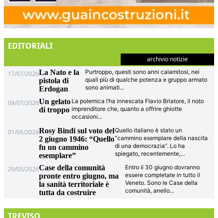
EDITORIALI
archivio notizie
La Nato e la
Purtroppo, questi sono anni calamitosi, nei
17/07/2026
quali più di qualche potenza e gruppo armato
pistola di
sono animati
...
Erdogan
Un gelato
La polemica l’ha innescata Flavio Briatore, il noto
09/07/2026
imprenditore che, quanto a offrire ghiotte
di troppo
occasioni
...
Rosy Bindi sul voto del
Quello italiano è stato un
01/06/2026
“cammino esemplare della nascita
2 giugno 1946: “Quello
di una democrazia”. Lo ha
fu un cammino
spiegato, recentemente,
...
esemplare”
Case della comunità
Entro il 30 giugno dovranno
29/05/2026
essere completate in tutto il
pronte entro giugno, ma
Veneto. Sono le Case della
la sanità territoriale è
comunità, anello
...
tutta da costruire
TREVISO