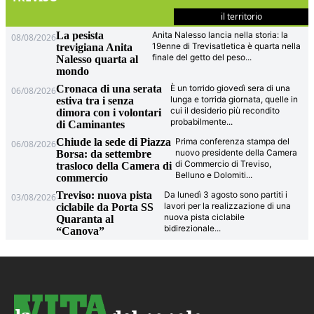
il territorio
La pesista
Anita Nalesso lancia nella storia: la
08/08/2026
19enne di Trevisatletica è quarta nella
trevigiana Anita
finale del getto del peso
...
Nalesso quarta al
mondo
Cronaca di una serata
È un torrido giovedì sera di una
06/08/2026
lunga e torrida giornata, quelle in
estiva tra i senza
cui il desiderio più recondito
dimora con i volontari
probabilmente
...
di Caminantes
Chiude la sede di Piazza
Prima conferenza stampa del
06/08/2026
nuovo presidente della Camera
Borsa: da settembre
di Commercio di Treviso,
trasloco della Camera di
Belluno e Dolomiti
...
commercio
Treviso: nuova pista
Da lunedì 3 agosto sono partiti i
03/08/2026
lavori per la realizzazione di una
ciclabile da Porta SS
nuova pista ciclabile
Quaranta al
bidirezionale
...
“Canova”