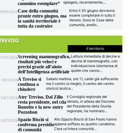
spiegato, recentemente,
...
cammino esemplare”
Case della comunità
Entro il 30 giugno dovranno
29/05/2026
essere completate in tutto il
pronte entro giugno, ma
Veneto. Sono le Case della
la sanità territoriale è
comunità, anello
...
tutta da costruire
TREVISO
il territorio
Screening mammografico,
Lettura immediata di decine e
21/07/2026
decine di mammografie, con
risultati più veloci e
individuazione istantanea di
precisi grazie all’aiuto
quelle che vanno
...
dell’Intelligenza artificiale
A Treviso si
Sabato mattina, ore 11, caldo già soffocante
17/07/2026
ma il centro (o meglio, il centro del centro
continua a
storico) brulica
...
chiudere
Ater Treviso, Dal Zilio
Il Consiglio regionale del
15/07/2026
Veneto, in attesa del Decreto
resta presidente, nel cda
del Presidente della Giunta
Bonotto e la new entry
regionale, ha nominato
...
Pozzobon
Spazio Bisciò si
Allo Spazio Bisciò di San Paolo hanno
12/07/2026
appena soffiato su quattro candeline.
conferma presidio
C’era un’intera comunità
...
di comunità