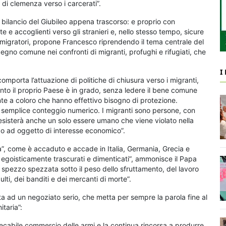
 di clemenza verso i carcerati”.
n bilancio del Giubileo appena trascorso: e proprio con
te e accoglienti verso gli stranieri e, nello stesso tempo, sicure
i migratori, propone Francesco riprendendo il tema centrale del
egno comune nei confronti di migranti, profughi e rifugiati, che
I
mporta l’attuazione di politiche di chiusura verso i migranti,
to il proprio Paese è in grado, senza ledere il bene comune
ente a coloro che hanno effettivo bisogno di protezione.
un semplice conteggio numerico. I migranti sono persone, con
 esisterà anche un solo essere umano che viene violato nella
a o ad oggetto di interesse economico”.
à”, come è accaduto e accade in Italia, Germania, Grecia e
e egoisticamente trascurati e dimenticati”, ammonisce il Papa
 è spezzo spezzata sotto il peso dello sfruttamento, del lavoro
lti, dei banditi e dei mercanti di morte”.
ta ad un negoziato serio, che metta per sempre la parola fine al
taria”:
ecabile commercio delle armi e la continua rincorsa a produrre