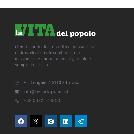
i tempi cambiati e, rispetto al passato, si
è stravolto il quadro culturale, ma la
missione che ancora anima il giornale è
sempre la stessa.
Via Longhin 7, 31100 Treviso
info@lavitadelpopolo.it
+39 0422 576850