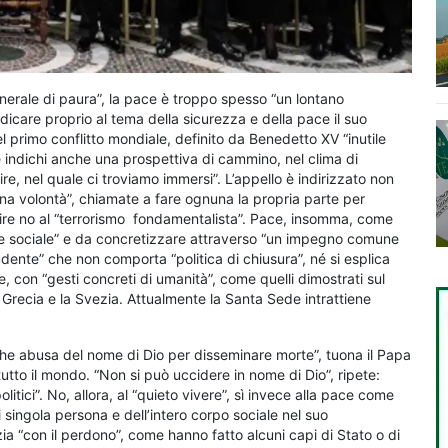
nerale di paura”, la pace è troppo spesso “un lontano
icare proprio al tema della sicurezza e della pace il suo
 primo conflitto mondiale, definito da Benedetto XV “inutile
 indichi anche una prospettiva di cammino, nel clima di
re, nel quale ci troviamo immersi”. L’appello è indirizzato non
ona volontà”, chiamate a fare ognuna la propria parte per
 dire no al “terrorismo fondamentalista”. Pace, insomma, come
lore sociale” e da concretizzare attraverso “un impegno comune
rudente” che non comporta “politica di chiusura”, né si esplica
 con “gesti concreti di umanità”, come quelli dimostrati sul
a Grecia e la Svezia. Attualmente la Santa Sede intrattiene
 che abusa del nome di Dio per disseminare morte”, tuona il Papa
utto il mondo. “Non si può uccidere in nome di Dio”, ripete:
olitici”. No, allora, al “quieto vivere”, sì invece alla pace come
i singola persona e dell’intero corpo sociale nel suo
izia “con il perdono”, come hanno fatto alcuni capi di Stato o di