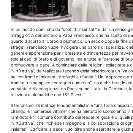
In un mondo dominato da “conflitti insensati” e da “un senso ge
miraggio”. A denunciarlo è Papa Francesco, che ha scelto di ded
quarto discorso al Corpo diplomatico. Un secolo dopo la fine del
strage”, Francesco vuole “rivolgere una parola di speranza, che
generale apprensione per il presente e d’incertezza per l’avveni
solo ai capi di Stato e di governo, ma a tutte le “persone di bu
promuovere la pace. A cominciare dalle religioni, sollecitate a
“virtù attiva”, da realizzare facendo della misericordia un “va
nei confronti di migranti, profughi e rifugiati”. Un “approccio p
tramite “un semplice conteggio numerico”. Ha a che fare, invece,
versante dell’accoglienza da Paesi come l’Italia, la Germania, l
relazioni diplomatiche con 182 Paesi.
Il terrorismo “di matrice fondamentalista” è “una follia omicida
citando le “numerose vittime” che ha mietuto lo scorso anno in t
l’antidoto è “il comune contributo dei leader religiosi e di quelli p
“virtù attiva”, che “richiede l’impegno e la collaborazione di ogn
insieme”. “Edificare la pace” vuol dire anche esercitare la giust