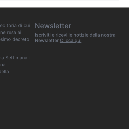
Newsletter
editoria di cui
one resa ai
Iscriviti e ricevi le notizie della nostra
desimo decreto
Newsletter
Clicca qui
ana Settimanali
ina
della