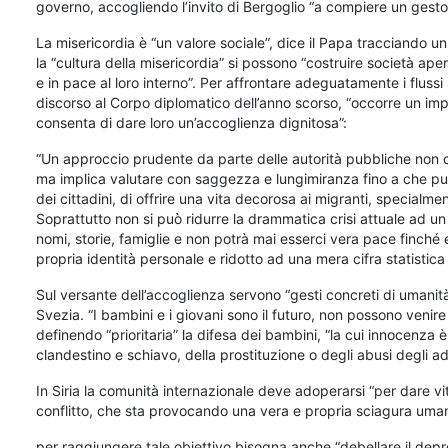
governo, accogliendo l’invito di Bergoglio “a compiere un gesto
La misericordia è “un valore sociale”, dice il Papa tracciando u
la “cultura della misericordia” si possono “costruire società aper
e in pace al loro interno”. Per affrontare adeguatamente i fluss
discorso al Corpo diplomatico dell’anno scorso, “occorre un imp
consenta di dare loro un’accoglienza dignitosa”:
“Un approccio prudente da parte delle autorità pubbliche non co
ma implica valutare con saggezza e lungimiranza fino a che pun
dei cittadini, di offrire una vita decorosa ai migranti, specialm
Soprattutto non si può ridurre la drammatica crisi attuale ad 
nomi, storie, famiglie e non potrà mai esserci vera pace finché
propria identità personale e ridotto ad una mera cifra statistic
Sul versante dell’accoglienza servono “gesti concreti di umanit
Svezia. “I bambini e i giovani sono il futuro, non possono venir
definendo “prioritaria” la difesa dei bambini, “la cui innocenza
clandestino e schiavo, della prostituzione o degli abusi degli adu
In Siria la comunità internazionale deve adoperarsi “per dare vi
conflitto, che sta provocando una vera e propria sciagura umani
per raggiungere tale obiettivo bisogna anche “debellare il depr