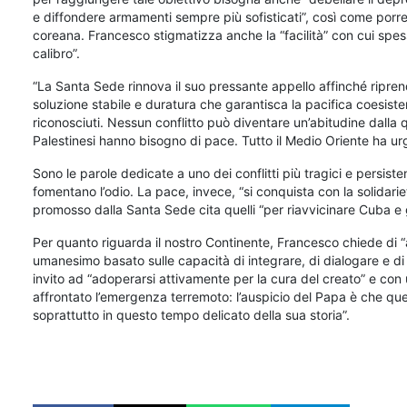
e diffondere armamenti sempre più sofisticati”, così come porre 
coreana. Francesco stigmatizza anche la “facilità” con cui spe
calibro”.
“La Santa Sede rinnova il suo pressante appello affinché riprenda
soluzione stabile e duratura che garantisca la pacifica coesisten
riconosciuti. Nessun conflitto può diventare un’abitudine dalla 
Palestinesi hanno bisogno di pace. Tutto il Medio Oriente ha ur
Sono le parole dedicate a uno dei conflitti più tragici e persis
fomentano l’odio. La pace, invece, “si conquista con la solidarietà
promosso dalla Santa Sede cita quelli “per riavvicinare Cuba e gli
Per quanto riguarda il nostro Continente, Francesco chiede di “
umanesimo basato sulle capacità di integrare, di dialogare e di
invito ad “adoperarsi attivamente per la cura del creato” e con u
affrontato l’emergenza terremoto: l’auspicio del Papa è che ques
soprattutto in questo tempo delicato della sua storia”.