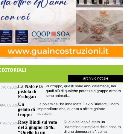
EDITORIALI
archivio notizie
La Nato e la
Purtroppo, questi sono anni calamitosi, nei
17/07/2026
quali più di qualche potenza e gruppo armato
pistola di
sono animati
...
Erdogan
Un
La polemica l’ha innescata Flavio Briatore, il noto
09/07/2026
imprenditore che, quanto a offrire ghiotte
gelato di
occasioni
...
troppo
Rosy Bindi sul voto
Quello italiano è stato un
01/06/2026
“cammino esemplare della nascita
del 2 giugno 1946:
di una democrazia”. Lo ha
“Quello fu un