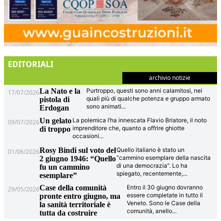
EDITORIALI
archivio notizie
La Nato e la
Purtroppo, questi sono anni calamitosi, nei
17/07/2026
quali più di qualche potenza e gruppo armato
pistola di
sono animati
...
Erdogan
Un gelato
La polemica l’ha innescata Flavio Briatore, il noto
09/07/2026
imprenditore che, quanto a offrire ghiotte
di troppo
occasioni
...
Rosy Bindi sul voto del
Quello italiano è stato un
01/06/2026
“cammino esemplare della nascita
2 giugno 1946: “Quello
di una democrazia”. Lo ha
fu un cammino
spiegato, recentemente,
...
esemplare”
Case della comunità
Entro il 30 giugno dovranno
29/05/2026
essere completate in tutto il
pronte entro giugno, ma
Veneto. Sono le Case della
la sanità territoriale è
comunità, anello
...
tutta da costruire