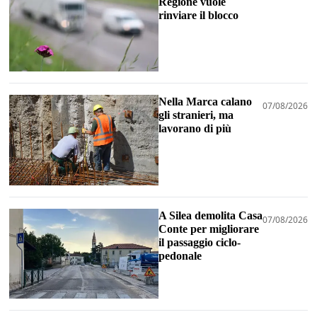
Regione vuole
rinviare il blocco
Nella Marca calano
07/08/2026
gli stranieri, ma
lavorano di più
A Silea demolita Casa
07/08/2026
Conte per migliorare
il passaggio ciclo-
pedonale