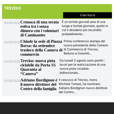
TREVISO
il territorio
Cronaca di una serata
È un torrido giovedì sera di una
06/08/2026
lunga e torrida giornata, quelle in
estiva tra i senza
cui il desiderio più recondito
dimora con i volontari
probabilmente
...
di Caminantes
Chiude la sede di Piazza
Prima conferenza stampa del
06/08/2026
nuovo presidente della Camera
Borsa: da settembre
di Commercio di Treviso,
trasloco della Camera di
Belluno e Dolomiti
...
commercio
Treviso: nuova pista
Da lunedì 3 agosto sono partiti i
03/08/2026
lavori per la realizzazione di una
ciclabile da Porta SS
nuova pista ciclabile
Quaranta al
bidirezionale
...
“Canova”
Adriano Bordignon è
Il vescovo di Treviso, mons.
03/08/2026
Michele Tomasi, ha nominato
il nuovo direttore del
Adriano Bordignon nuovo direttore
Centro della famiglia
del Centro
...