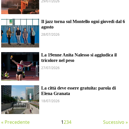
29/07/2026
Il jazz torna sul Montello ogni giovedì dal 6
agosto
28/07/2026
La 19enne Anita Nalesso si aggiudica il
tricolore nel peso
27/07/2026
La città deve essere gratuita: parola di
Elena Granata
18/07/2026
« Precedente
1
2
3
4
Sucessivo »