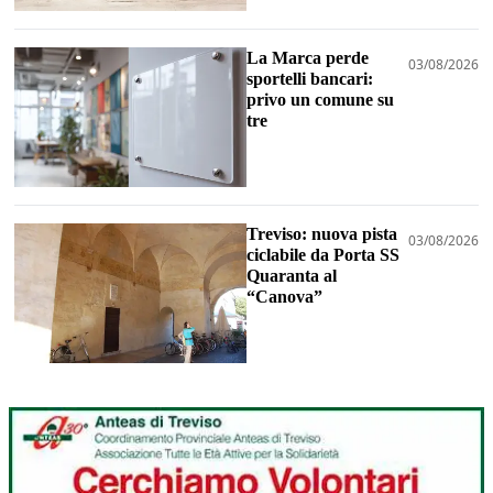
La Marca perde
03/08/2026
sportelli bancari:
privo un comune su
tre
Treviso: nuova pista
03/08/2026
ciclabile da Porta SS
Quaranta al
“Canova”