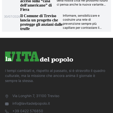
della nostra città nel prossimo futuro
acceso sulla “casa
ci pensa anche la nuova variante
...
dell’americano” di
Fiera
Il Comune di Treviso
Informare, sensibilizzare e
30/07/2026
costruire una rete di
lancia un progetto che
prevenzione sempre più
protegge gli anziani dalle
capillare per contrastare il
...
truffe
i tempi cambiati e, rispetto al passato, si è stravolto il quadro
culturale, ma la missione che ancora anima il giornale è
sempre la stessa.
Via Longhin 7, 31100 Treviso
info@lavitadelpopolo.it
+39 0422 576850