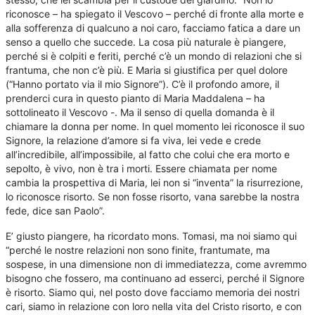
riconosce – ha spiegato il Vescovo – perché di fronte alla morte e
alla sofferenza di qualcuno a noi caro, facciamo fatica a dare un
senso a quello che succede. La cosa più naturale è piangere,
perché si è colpiti e feriti, perché c’è un mondo di relazioni che si
frantuma, che non c’è più. E Maria si giustifica per quel dolore
(“Hanno portato via il mio Signore”). C’è il profondo amore, il
prenderci cura in questo pianto di Maria Maddalena – ha
sottolineato il Vescovo -. Ma il senso di quella domanda è il
chiamare la donna per nome. In quel momento lei riconosce il suo
Signore, la relazione d’amore si fa viva, lei vede e crede
all’incredibile, all’impossibile, al fatto che colui che era morto e
sepolto, è vivo, non è tra i morti. Essere chiamata per nome
cambia la prospettiva di Maria, lei non si “inventa” la risurrezione,
lo riconosce risorto. Se non fosse risorto, vana sarebbe la nostra
fede, dice san Paolo”.
E’ giusto piangere, ha ricordato mons. Tomasi, ma noi siamo qui
“perché le nostre relazioni non sono finite, frantumate, ma
sospese, in una dimensione non di immediatezza, come avremmo
bisogno che fossero, ma continuano ad esserci, perché il Signore
è risorto. Siamo qui, nel posto dove facciamo memoria dei nostri
cari, siamo in relazione con loro nella vita del Cristo risorto, e con