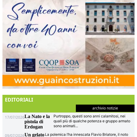
EDITORIALI
archivio notizie
La Nato e la
Purtroppo, questi sono anni calamitosi, nei
17/07/2026
quali più di qualche potenza e gruppo armato
pistola di
sono animati
...
Erdogan
Un gelato
La polemica l’ha innescata Flavio Briatore, il noto
09/07/2026