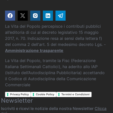
La Vita del Popolo percepisce i contributi pubblici
all’editoria di cui al decreto legislativo 15 maggio
2017, n. 70. Indicazione resa ai sensi della lettera f)
del comma 2 dell'art. 5 del medesimo decreto Lgs. -
Amministrazione trasparente
La Vita del Popolo, tramite la Fisc (Federazione
Italiana Settimanali Cattolici), ha aderito allo IAP
(Istituto dell’Autodisciplina Pubblicitaria) accettando
il Codice di Autodisciplina della Comunicazione
Commerciale
Privacy Policy
Cookie Policy
Termini e Condizioni
Newsletter
Iscriviti e ricevi le notizie della nostra Newsletter
Clicca