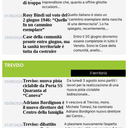
imprenditore che, quanto a offrire ghiotte
di troppo
occasioni
...
Rosy Bindi sul voto del
Quello italiano è stato un
01/06/2026
“cammino esemplare della nascita
2 giugno 1946: “Quello
di una democrazia”. Lo ha
fu un cammino
spiegato, recentemente,
...
esemplare”
Case della comunità
Entro il 30 giugno dovranno
29/05/2026
essere completate in tutto il
pronte entro giugno, ma
Veneto. Sono le Case della
la sanità territoriale è
comunità, anello
...
tutta da costruire
TREVISO
il territorio
Treviso: nuova pista
Da lunedì 3 agosto sono partiti i
03/08/2026
lavori per la realizzazione di una
ciclabile da Porta SS
nuova pista ciclabile
Quaranta al
bidirezionale
...
“Canova”
Adriano Bordignon è
Il vescovo di Treviso, mons.
03/08/2026
Michele Tomasi, ha nominato
il nuovo direttore del
Adriano Bordignon nuovo direttore
Centro della famiglia
del Centro
...
Treviso: dibattito
A plasmare nuovamente l’aspetto
31/07/2026